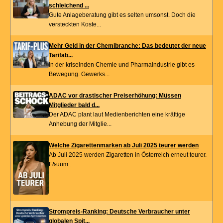
schleichend ...
Gute Anlageberatung gibt es selten umsonst. Doch die
versteckten Koste...
Mehr Geld in der Chemibranche: Das bedeutet der neue
Tarifab...
In der kriselnden Chemie und Pharmaindustrie gibt es
Bewegung. Gewerks...
ADAC vor drastischer Preiserhöhung: Müssen
Mitglieder bald d...
Der ADAC plant laut Medienberichten eine kräftige
Anhebung der Mitglie...
Welche Zigarettenmarken ab Juli 2025 teurer werden
Ab Juli 2025 werden Zigaretten in Österreich erneut teurer.
F&uum...
Strompreis-Ranking: Deutsche Verbraucher unter
globalen Spit...