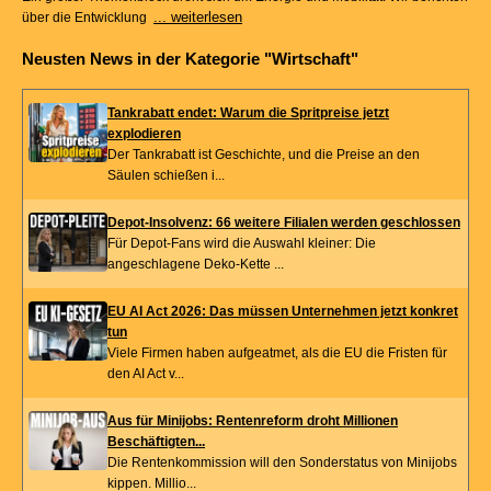
... weiterlesen
über die Entwicklung
Neusten News in der Kategorie "Wirtschaft"
Tankrabatt endet: Warum die Spritpreise jetzt
explodieren
Der Tankrabatt ist Geschichte, und die Preise an den
Säulen schießen i...
Depot-Insolvenz: 66 weitere Filialen werden geschlossen
Für Depot-Fans wird die Auswahl kleiner: Die
angeschlagene Deko-Kette ...
EU AI Act 2026: Das müssen Unternehmen jetzt konkret
tun
Viele Firmen haben aufgeatmet, als die EU die Fristen für
den AI Act v...
Aus für Minijobs: Rentenreform droht Millionen
Beschäftigten...
Die Rentenkommission will den Sonderstatus von Minijobs
kippen. Millio...