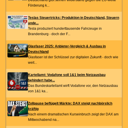
Deutschland gibt seinen Widerstand gegen die EU-weite
Förderung k...
Teslas Steuertricks: Produktion in Deutschland, Steuern
ande...
Tesla produziert hunderttausende Fahrzeuge in
Brandenburg - doch der F...
Glasfaser 2025: Anbieter-Vergleich & Ausbau in
Deutschland
Glasfaser ist der Schlüssel zur digitalen Zukunft - doch wie
weit...
Kartellamt: Vodafone soll 1&1 beim Netzausbau
behindert habe...
Das Bundeskartellamt wirft Vodafone vor, den Netzausbau
von 1&1 ka...
Zollpause beflügelt Märkte: DAX steigt nachbörslich
kräftig
Nach einem dramatischen Kurseinbruch zeigt der DAX am
Mittwochabend na...