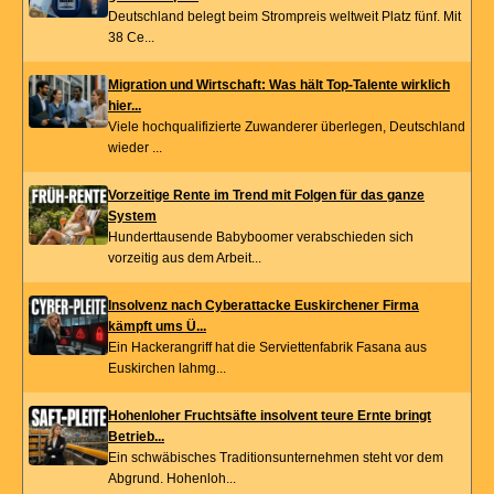
Deutschland belegt beim Strompreis weltweit Platz fünf. Mit
38 Ce...
Migration und Wirtschaft: Was hält Top-Talente wirklich
hier...
Viele hochqualifizierte Zuwanderer überlegen, Deutschland
wieder ...
Vorzeitige Rente im Trend mit Folgen für das ganze
System
Hunderttausende Babyboomer verabschieden sich
vorzeitig aus dem Arbeit...
Insolvenz nach Cyberattacke Euskirchener Firma
kämpft ums Ü...
Ein Hackerangriff hat die Serviettenfabrik Fasana aus
Euskirchen lahmg...
Hohenloher Fruchtsäfte insolvent teure Ernte bringt
Betrieb...
Ein schwäbisches Traditionsunternehmen steht vor dem
Abgrund. Hohenloh...