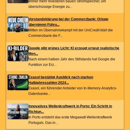
Immer mehr Investoren bauen Stromspeicher, um
überschüssige Energie zu...
Vorstandsklärung bei der Commerzbank: Orlopp
übernimmt Führu...
Mitten im Übernahmekampf mit der UniCredit klärt die
Commerzbank die F...
Google gibt grünes Licht: KI erzeugt erneut realistische
Men...
Nach einem halben Jahr des Stillstands hat Google die
Funktion zur Erz...
Exasol bestätigt Ausblick nach starken
Halbjahreszahlen 2024...
Exasol, ein führender Anbieter von In-Memory-Analytics-
Datenbanke...
Innovatives Wellenkraftwerk in Porto: Ein Schritt in
Richtun...
In Porto entsteht das erste Megawatt-Wellenkraftwerk
Portugals. Das in...