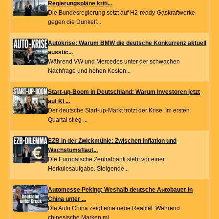
Regierungspläne kriti...
Die Bundesregierung setzt auf H2-ready-Gaskraftwerke
gegen die Dunkelf...
Autokrise: Warum BMW die deutsche Konkurrenz aktuell
ausstic...
Während VW und Mercedes unter der schwachen
Nachfrage und hohen Kosten...
Start-up-Boom in Deutschland: Warum Investoren jetzt
auf KI ...
Der deutsche Start-up-Markt trotzt der Krise. Im ersten
Quartal stieg ...
EZB in der Zwickmühle: Zwischen Inflation und
Wachstumsflaut...
Die Europäische Zentralbank steht vor einer
Herkulesaufgabe. Steigende...
Automesse Peking: Weshalb deutsche Autobauer in
China unter ...
Die Auto China zeigt eine neue Realität: Während
chinesische Marken mi...