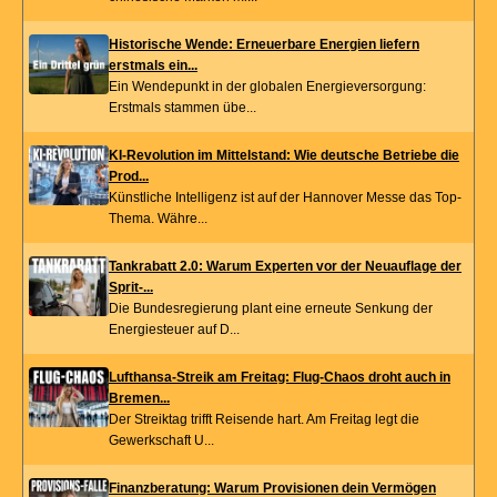
Historische Wende: Erneuerbare Energien liefern
erstmals ein...
Ein Wendepunkt in der globalen Energieversorgung:
Erstmals stammen übe...
KI-Revolution im Mittelstand: Wie deutsche Betriebe die
Prod...
Künstliche Intelligenz ist auf der Hannover Messe das Top-
Thema. Währe...
Tankrabatt 2.0: Warum Experten vor der Neuauflage der
Sprit-...
Die Bundesregierung plant eine erneute Senkung der
Energiesteuer auf D...
Lufthansa-Streik am Freitag: Flug-Chaos droht auch in
Bremen...
Der Streiktag trifft Reisende hart. Am Freitag legt die
Gewerkschaft U...
Finanzberatung: Warum Provisionen dein Vermögen