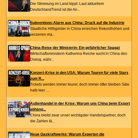
Die Stimmung im Land kippt: Laut aktuellem
DeutschlandTrend ist die An...
Subventions-Alarm aus China: Druck auf die Industrie
Staatliche Hilfsgelder in China erreichen Rekordhöhen und
verzerren ma...
China-Reise der Ministerin: Ein gefährlicher Spagat
Wirtschaftsministerin Katherina Reiche sucht in China den
Dialog, währ...
Konzert-Krise in den USA: Warum Touren für viele Stars
zum R...
Tickets werden immer teurer, doch immer öfter bleiben Säle
halb leer. ...
Außenhandel in der Krise: Warum uns China beim Export
abhäng...
China bleibt zwar unser wichtigster Handelspartner, doch
die Zahlen tä...
Neue Gaskraftwerke: Warum Experten die