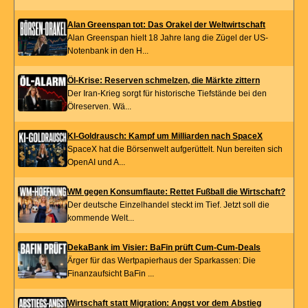
Alan Greenspan tot: Das Orakel der Weltwirtschaft
Alan Greenspan hielt 18 Jahre lang die Zügel der US-
Notenbank in den H...
Öl-Krise: Reserven schmelzen, die Märkte zittern
Der Iran-Krieg sorgt für historische Tiefstände bei den
Ölreserven. Wä...
KI-Goldrausch: Kampf um Milliarden nach SpaceX
SpaceX hat die Börsenwelt aufgerüttelt. Nun bereiten sich
OpenAI und A...
WM gegen Konsumflaute: Rettet Fußball die Wirtschaft?
Der deutsche Einzelhandel steckt im Tief. Jetzt soll die
kommende Welt...
DekaBank im Visier: BaFin prüft Cum-Cum-Deals
Ärger für das Wertpapierhaus der Sparkassen: Die
Finanzaufsicht BaFin ...
Wirtschaft statt Migration: Angst vor dem Abstieg