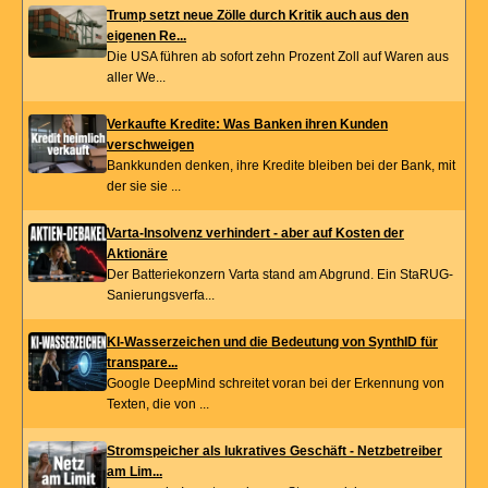
Trump setzt neue Zölle durch Kritik auch aus den
eigenen Re...
Die USA führen ab sofort zehn Prozent Zoll auf Waren aus
aller We...
Verkaufte Kredite: Was Banken ihren Kunden
verschweigen
Bankkunden denken, ihre Kredite bleiben bei der Bank, mit
der sie sie ...
Varta-Insolvenz verhindert - aber auf Kosten der
Aktionäre
Der Batteriekonzern Varta stand am Abgrund. Ein StaRUG-
Sanierungsverfa...
KI-Wasserzeichen und die Bedeutung von SynthID für
transpare...
Google DeepMind schreitet voran bei der Erkennung von
Texten, die von ...
Stromspeicher als lukratives Geschäft - Netzbetreiber
am Lim...