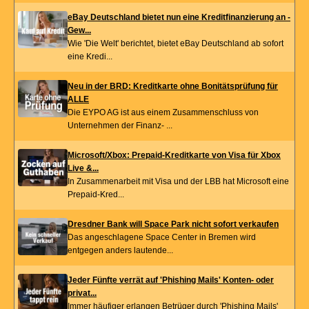
eBay Deutschland bietet nun eine Kreditfinanzierung an -
Gew...
Wie 'Die Welt' berichtet, bietet eBay Deutschland ab sofort
eine Kredi...
Neu in der BRD: Kreditkarte ohne Bonitätsprüfung für
ALLE
Die EYPO AG ist aus einem Zusammenschluss von
Unternehmen der Finanz- ...
Microsoft/Xbox: Prepaid-Kreditkarte von Visa für Xbox
Live &...
In Zusammenarbeit mit Visa und der LBB hat Microsoft eine
Prepaid-Kred...
Dresdner Bank will Space Park nicht sofort verkaufen
Das angeschlagene Space Center in Bremen wird
entgegen anders lautende...
Jeder Fünfte verrät auf 'Phishing Mails' Konten- oder
privat...
Immer häufiger erlangen Betrüger durch 'Phishing Mails'