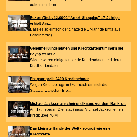
geheime Inform...
Eckernförde: 12.000€ ''Amok-Shopping'' 17-Jährige
erhielt Am...
Dass es so einfach geht, hätte die 17-jährige Britta aus
Eckernförde (...
Geheime Kundendaten und Kreditkartennummern bei
PaySystems ö...
Wieder waren einige tausende Kundendaten und deren
Kreditkartendaten i...
Ehepaar prellt 2400 Kreditnehmer
Wegen Kreditbetrugs in Österreich ermittelt die
Staatsanwaltschaft Bre...
Michael Jackson anscheinend knapp vor dem Bankrott
Am 17. Februar (Dienstag) muss Michael Jackson einen
Kredit über 70 Mi...
Das kleinste Handy der Welt - so groß wie eine
Kreditkarte