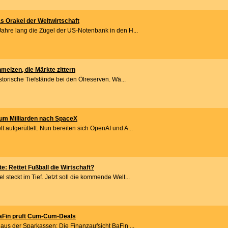
s Orakel der Weltwirtschaft
Jahre lang die Zügel der US-Notenbank in den H...
melzen, die Märkte zittern
istorische Tiefstände bei den Ölreserven. Wä...
um Milliarden nach SpaceX
 aufgerüttelt. Nun bereiten sich OpenAI und A...
 Rettet Fußball die Wirtschaft?
 steckt im Tief. Jetzt soll die kommende Welt...
aFin prüft Cum-Cum-Deals
aus der Sparkassen: Die Finanzaufsicht BaFin ...