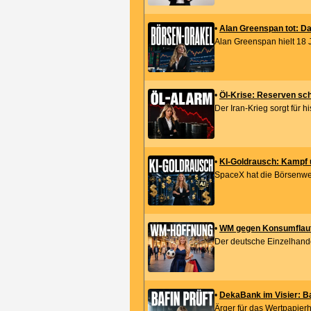
•
Alan Greenspan tot: Da
Alan Greenspan hielt 18 
•
Öl-Krise: Reserven sch
Der Iran-Krieg sorgt für h
•
KI-Goldrausch: Kampf 
SpaceX hat die Börsenwelt
•
WM gegen Konsumflaute:
Der deutsche Einzelhandel
•
DekaBank im Visier: B
Ärger für das Wertpapierh