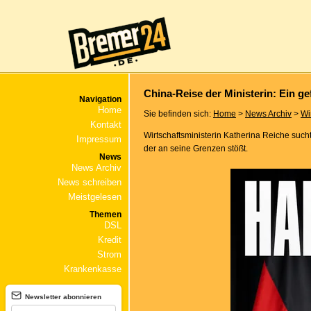
China-Reise der Ministerin: Ein ge
Navigation
Home
Sie befinden sich:
Home
>
News Archiv
>
Wi
Kontakt
Wirtschaftsministerin Katherina Reiche suc
Impressum
der an seine Grenzen stößt.
News
News Archiv
News schreiben
Meistgelesen
Themen
DSL
Kredit
Strom
Krankenkasse
Newsletter abonnieren