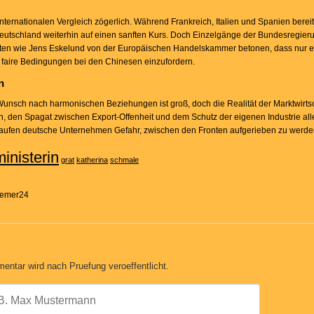
nternationalen Vergleich zögerlich. Während Frankreich, Italien und Spanien bereit
utschland weiterhin auf einen sanften Kurs. Doch Einzelgänge der Bundesregieru
ten wie Jens Eskelund von der Europäischen Handelskammer betonen, dass nur e
m faire Bedingungen bei den Chinesen einzufordern.
n
r Wunsch nach harmonischen Beziehungen ist groß, doch die Realität der Marktwirts
, den Spagat zwischen Export-Offenheit und dem Schutz der eigenen Industrie all
 laufen deutsche Unternehmen Gefahr, zwischen den Fronten aufgerieben zu werde
inisterin
grat
katherina
schmale
Bremer24
entar wird nach Pruefung veroeffentlicht.