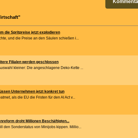
Kommenta
irtschaft"
 die Spritpreise jetzt explodieren
chte, und die Preise an den Säulen schießen i...
itere Filialen werden geschlossen
Auswahl kleiner: Die angeschlagene Deko-Kette ...
üssen Unternehmen jetzt konkret tun
met, als die EU die Fristen für den AI Act v...
nreform droht Millionen Beschäftigten...
 den Sonderstatus von Minijobs kippen. Millio...