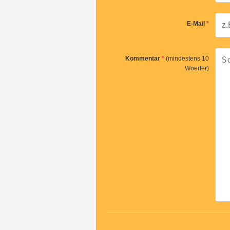
E-Mail
*
Kommentar
*
(mindestens 10
Woerter)