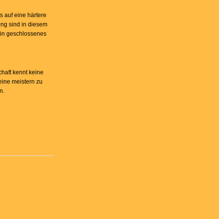
s auf eine härtere
ng sind in diesem
in geschlossenes
chaft kennt keine
eine meistern zu
n.