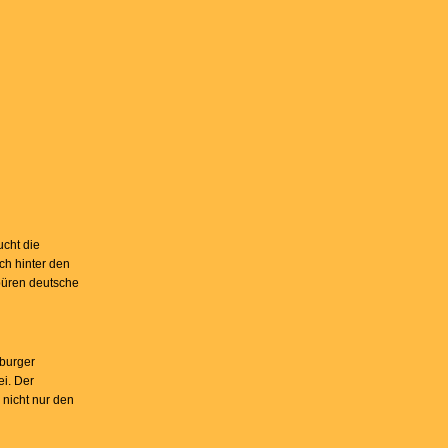
ucht die
ch hinter den
püren deutsche
mburger
ei. Der
 nicht nur den