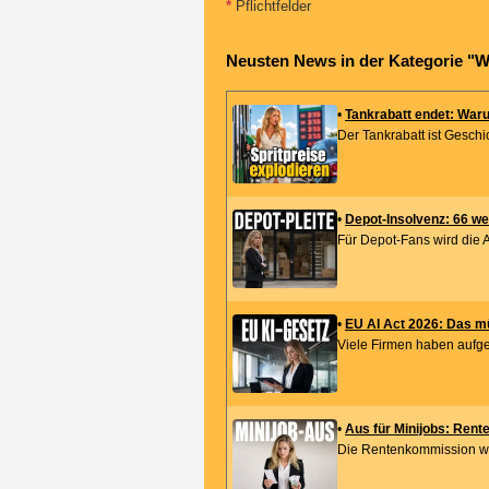
*
Pflichtfelder
Neusten News in der Kategorie "W
•
Tankrabatt endet: Warum
Der Tankrabatt ist Geschi
•
Depot-Insolvenz: 66 we
Für Depot-Fans wird die 
•
EU AI Act 2026: Das m
Viele Firmen haben aufgeat
•
Aus für Minijobs: Rente
Die Rentenkommission will