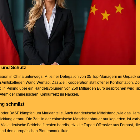
g und Schutz
Mission in China unterwegs. Mit einer Delegation von 35 Top-Managern im Gepäck s
m Amtskollegen Wang Wentao. Das Ziel: Kooperation statt offener Konfrontation. Do
d in Peking über ein Handelsvolumen von 250 Milliarden Euro gesprochen wird, s
Atem der chinesischen Konkurrenz im Nacken.
ng schmilzt
 oder BASF kämpfen um Marktanteile. Auch der deutsche Mittelstand, wie das Ha
klung genau. Die Zeit, in der chinesische Maschinenbauer nur kopierten, ist vorb
Viele deutsche Betriebe fürchten bereits jetzt die Export-Offensive aus Fernost, die
mend den europäischen Binnenmarkt flutet.