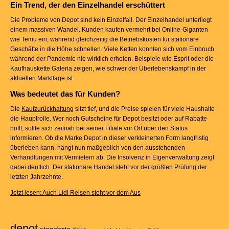
Ein Trend, der den Einzelhandel erschüttert
Die Probleme von Depot sind kein Einzelfall. Der Einzelhandel unterliegt
einem massiven Wandel. Kunden kaufen vermehrt bei Online-Giganten
wie Temu ein, während gleichzeitig die Betriebskosten für stationäre
Geschäfte in die Höhe schnellen. Viele Ketten konnten sich vom Einbruch
während der Pandemie nie wirklich erholen. Beispiele wie Esprit oder die
Kaufhauskette Galeria zeigen, wie schwer der Überlebenskampf in der
aktuellen Marktlage ist.
Was bedeutet das für Kunden?
Die
Kaufzurückhaltung
sitzt tief, und die Preise spielen für viele Haushalte
die Hauptrolle. Wer noch Gutscheine für Depot besitzt oder auf Rabatte
hofft, sollte sich zeitnah bei seiner Filiale vor Ort über den Status
informieren. Ob die Marke Depot in dieser verkleinerten Form langfristig
überleben kann, hängt nun maßgeblich von den ausstehenden
Verhandlungen mit Vermietern ab. Die Insolvenz in Eigenverwaltung zeigt
dabei deutlich: Der stationäre Handel steht vor der größten Prüfung der
letzten Jahrzehnte.
Jetzt lesen: Auch Lidl Reisen steht vor dem Aus
depot