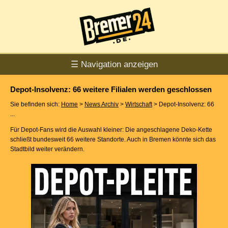
☰ Navigation anzeigen
Depot-Insolvenz: 66 weitere Filialen werden geschlossen
Sie befinden sich:
Home
>
News Archiv
>
Wirtschaft
> Depot-Insolvenz: 66
...
Für Depot-Fans wird die Auswahl kleiner: Die angeschlagene Deko-Kette
schließt bundesweit 66 weitere Standorte. Auch in Bremen könnte sich das
Stadtbild weiter verändern.