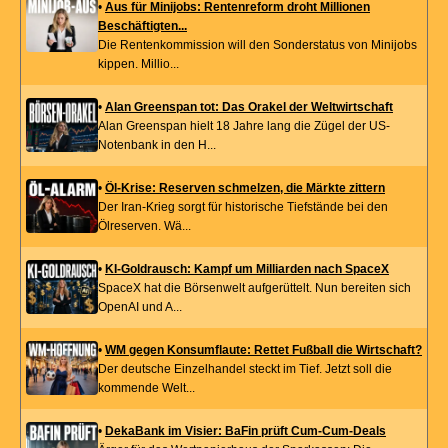
•
Aus für Minijobs: Rentenreform droht Millionen
Beschäftigten...
Die Rentenkommission will den Sonderstatus von Minijobs
kippen. Millio...
•
Alan Greenspan tot: Das Orakel der Weltwirtschaft
Alan Greenspan hielt 18 Jahre lang die Zügel der US-
Notenbank in den H...
•
Öl-Krise: Reserven schmelzen, die Märkte zittern
Der Iran-Krieg sorgt für historische Tiefstände bei den
Ölreserven. Wä...
•
KI-Goldrausch: Kampf um Milliarden nach SpaceX
SpaceX hat die Börsenwelt aufgerüttelt. Nun bereiten sich
OpenAI und A...
•
WM gegen Konsumflaute: Rettet Fußball die Wirtschaft?
Der deutsche Einzelhandel steckt im Tief. Jetzt soll die
kommende Welt...
•
DekaBank im Visier: BaFin prüft Cum-Cum-Deals