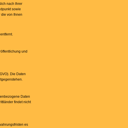
ich nach Ihrer
Endpunkt sowie
r die von Ihnen
ntfernt.
öffentlichung und
DSGVO). Die Daten
entgegenstehen.
sonenbezogene Daten
tländer findet nicht
wahrungsfristen es