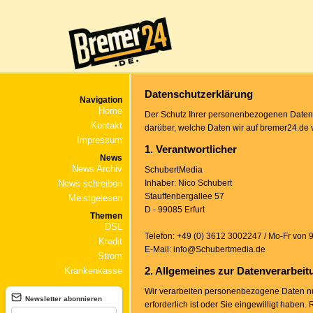
Datenschutzerklärung
Navigation
Home
Der Schutz Ihrer personenbezogenen Daten 
Kontakt
darüber, welche Daten wir auf bremer24.de
Impressum
1. Verantwortlicher
News
News Archiv
SchubertMedia
News schreiben
Inhaber: Nico Schubert
Stauffenbergallee 57
Meistgelesen
D - 99085 Erfurt
Themen
DSL
Telefon: +49 (0) 3612 3002247 / Mo-Fr von 
Kredit
E-Mail: info@Schubertmedia.de
Strom
2. Allgemeines zur Datenverarbeit
Krankenkasse
Wir verarbeiten personenbezogene Daten nur,
Newsletter abonnieren
erforderlich ist oder Sie eingewilligt haben.