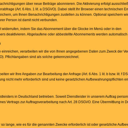
richtigungen über neue Beiträge abonnieren. Die Aktivierung erfolgt ausschließl
rabfrage (Art. 6 Abs. 1 lit. a DSGVO). Dabei stellt Ihr Browser einen technischen 
peichern, um Ihnen Benachrichtigungen zustellen zu können. Optional speichern wi
hrer Person ist damit nicht verbunden.
it widerrufen, indem Sie das Abonnement über die Glocke im Menü oder in den
ers deaktivieren. Abgelaufene oder abbestellte Abonnements werden automatisch e
n
einreichen, verarbeiten wir die von Ihnen angegebenen Daten zum Zweck der Ver
SGVO). Pflichtangaben sind als solche gekennzeichnet.
iten wir Ihre Angaben zur Bearbeitung der Anfrage (Art. 6 Abs. 1 lit. b bzw. lit. f 
tung nicht mehr erforderlich sind und keine gesetzlichen Aufbewahrungspflichten 
stleisters in Deutschland betrieben. Soweit Dienstleister in unserem Auftrag per
nes Vertrags zur Auftragsverarbeitung nach Art. 28 DSGVO. Eine Übermittlung in Drit
o lange, wie es für die genannten Zwecke erforderlich ist oder gesetzliche Aufbe