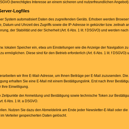
 DSGVO (berechtigtes Interesse an einem sicheren und nutzerfreundlichen Angebot)
Server-Logfiles
nser System automatisiert Daten des zugreifenden Geräts. Erhoben werden Browsert
e, Datum und Uhrzeit des Zugriffs sowie die IP-Adresse in gekürzter bzw. zeitnah a
ung, der Stabilität und der Sicherheit (Art. 6 Abs. 1 lit. f DSGVO) und werden nach 
w. lokalen Speicher ein, etwa um Einstellungen wie die Anzeige der Navigation zu
zu ermöglichen. Diese sind für den Betrieb erforderlich (Art. 6 Abs. 1 lit. f DSGVO)
rarbeiten wir Ihre E-Mail-Adresse, um Ihnen Beiträge per E-Mail zuzusenden. Die
gung erhalten Sie eine E-Mail mit einem Bestätigungslink. Erst nach Ihrer Bestäti
 Ihre Einwilligung.
ie Zeitpunkte der Anmeldung und Bestätigung sowie technische Token zur Bestäti
t. 6 Abs. 1 lit. a DSGVO.
ellen. Nutzen Sie dazu den Abmeldelink am Ende jeder Newsletter-E-Mail oder die
im Verteiler gespeicherten Daten gelöscht.