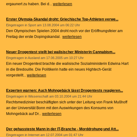
ergaunert zu haben. Bei d...
weiterlesen
Erster Olympia-Skandal droht: Griechische Top-Athleten verwe...
Eingetragen in
Sport
am 13.08.2004 um 06:22 Uhr
Den Olympischen Spielen 2004 droht noch vor der Eröffnungsfeier am
Freitag der erste Dopingskandal.
weiterlesen
Neuer Drogentest stellt bei walisischer Ministerin Cannabism...
Eingetragen in
Ausland
am 17.06.2005 um 10:27 Uhr
Ein neuer Drogentest brachte die walisische Sozialministerin Edwina Hart
in die Bredouille. Die Politikerin hatte ein neues Hightech-Gerät
vorgestellt...
weiterlesen
Experten warnen: Auch Mohngebäck lässt Drogentests reagieren...
Eingetragen in
Wissenschaft
am 03.10.2004 um 21:44 Uhr
Rechtsmedizinier beschäftigten sich unter der Leitung von Frank Mußhoff
an der Universität Bonn mit den Auswirkungen des Konsums von
Mohngebäck auf Dr...
weiterlesen
Der gehassteste Mann in der IT-Branche - Morddrohung und Att...
Eingetragen in
Internet
am 12.07.2004 um 01:47 Uhr