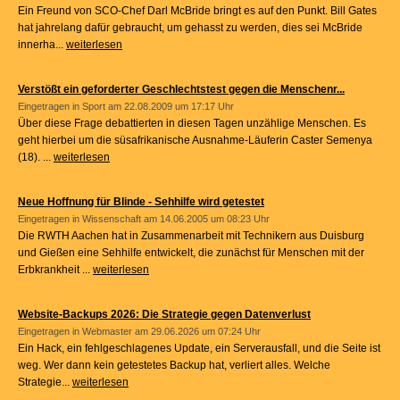
Ein Freund von SCO-Chef Darl McBride bringt es auf den Punkt. Bill Gates
hat jahrelang dafür gebraucht, um gehasst zu werden, dies sei McBride
innerha...
weiterlesen
Verstößt ein geforderter Geschlechtstest gegen die Menschenr...
Eingetragen in
Sport
am 22.08.2009 um 17:17 Uhr
Über diese Frage debattierten in diesen Tagen unzählige Menschen. Es
geht hierbei um die süsafrikanische Ausnahme-Läuferin Caster Semenya
(18). ...
weiterlesen
Neue Hoffnung für Blinde - Sehhilfe wird getestet
Eingetragen in
Wissenschaft
am 14.06.2005 um 08:23 Uhr
Die RWTH Aachen hat in Zusammenarbeit mit Technikern aus Duisburg
und Gießen eine Sehhilfe entwickelt, die zunächst für Menschen mit der
Erbkrankheit ...
weiterlesen
Website-Backups 2026: Die Strategie gegen Datenverlust
Eingetragen in
Webmaster
am 29.06.2026 um 07:24 Uhr
Ein Hack, ein fehlgeschlagenes Update, ein Serverausfall, und die Seite ist
weg. Wer dann kein getestetes Backup hat, verliert alles. Welche
Strategie...
weiterlesen