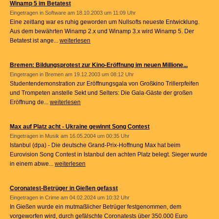
Winamp 5 im Betatest
Eingetragen in
Software
am 18.10.2003 um 11:09 Uhr
Eine zeitlang war es ruhig geworden um Nullsofts neueste Entwicklung.
Aus dem bewährten Winamp 2.x und Winamp 3.x wird Winamp 5. Der
Betatest ist ange...
weiterlesen
Bremen: Bildungsprotest zur Kino-Eröffnung im neuen Millione...
Eingetragen in
Bremen
am 19.12.2003 um 08:12 Uhr
Studentendemonstration zur Eröffnungsgala von Großkino Trillerpfeifen
und Trompeten anstelle Sekt und Selters: Die Gala-Gäste der großen
Eröffnung de...
weiterlesen
Max auf Platz acht - Ukraine gewinnt Song Contest
Eingetragen in
Musik
am 16.05.2004 um 00:35 Uhr
Istanbul (dpa) - Die deutsche Grand-Prix-Hoffnung Max hat beim
Eurovision Song Contest in Istanbul den achten Platz belegt. Sieger wurde
in einem abwe...
weiterlesen
Coronatest-Betrüger in Gießen gefasst
Eingetragen in
Crime
am 04.02.2024 um 10:32 Uhr
In Gießen wurde ein mutmaßlicher Betrüger festgenommen, dem
vorgeworfen wird, durch gefälschte Coronatests über 350.000 Euro