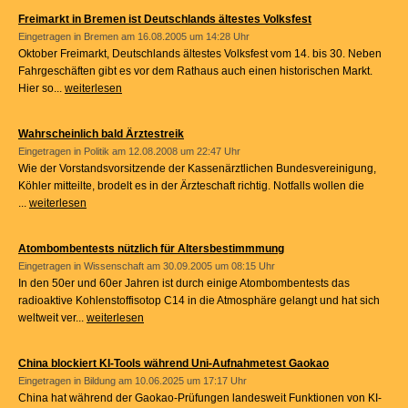
Freimarkt in Bremen ist Deutschlands ältestes Volksfest
Eingetragen in
Bremen
am 16.08.2005 um 14:28 Uhr
Oktober Freimarkt, Deutschlands ältestes Volksfest vom 14. bis 30. Neben
Fahrgeschäften gibt es vor dem Rathaus auch einen historischen Markt.
Hier so...
weiterlesen
Wahrscheinlich bald Ärztestreik
Eingetragen in
Politik
am 12.08.2008 um 22:47 Uhr
Wie der Vorstandsvorsitzende der Kassenärztlichen Bundesvereinigung,
Köhler mitteilte, brodelt es in der Ärzteschaft richtig. Notfalls wollen die
...
weiterlesen
Atombombentests nützlich für Altersbestimmmung
Eingetragen in
Wissenschaft
am 30.09.2005 um 08:15 Uhr
In den 50er und 60er Jahren ist durch einige Atombombentests das
radioaktive Kohlenstoffisotop C14 in die Atmosphäre gelangt und hat sich
weltweit ver...
weiterlesen
China blockiert KI-Tools während Uni-Aufnahmetest Gaokao
Eingetragen in
Bildung
am 10.06.2025 um 17:17 Uhr
China hat während der Gaokao-Prüfungen landesweit Funktionen von KI-