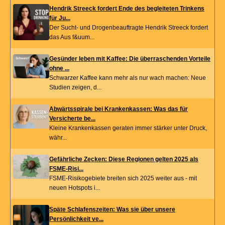
Hendrik Streeck fordert Ende des begleiteten Trinkens
für Ju...
Der Sucht- und Drogenbeauftragte Hendrik Streeck fordert
das Aus f&uum...
Gesünder leben mit Kaffee: Die überraschenden Vorteile
ohne ...
Schwarzer Kaffee kann mehr als nur wach machen: Neue
Studien zeigen, d...
Abwärtsspirale bei Krankenkassen: Was das für
Versicherte be...
Kleine Krankenkassen geraten immer stärker unter Druck,
währ...
Gefährliche Zecken: Diese Regionen gelten 2025 als
FSME-Risi...
FSME-Risikogebiete breiten sich 2025 weiter aus - mit
neuen Hotspots i...
Späte Schlafenszeiten: Was sie über unsere
Persönlichkeit ve...