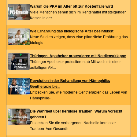
Warum die PKV im Alter oft zur Kostenfalle wird
Viele Menschen sehen sich im Rentenalter mit steigenden
Kosten in der ...
Wie Ernährung das biologische Alter beeinflusst
Neue Studien zeigen, dass eine pflanzliche Ernährung das
biologis...
Thüringen: Apotheker protestieren mit Notdienstklappe
Thüringer Apotheker protestieren ab Mittwoch mit einer
auffälligen Akt...
Revolution in der Behandlung von Hämophilie:
Gentherapie bie...
Entdecken Sie, wie moderne Gentherapien das Leben von
Hämophilie-...
Die Wahrheit über kernlose Trauben: Warum Vorsicht
geboten i...
Entdecken Sie die verborgenen Nachteile kernloser
Trauben. Von Gesundh...