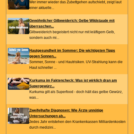
Wer immer wieder das Zubettgehen aufschiebt, zeigt laut
einer aktuelle...
Gewöhnlicher Gilbweiderich: Gelbe Wildstaude mit
überraschen...
Gilbweiderich begeistert nicht nur mit kräftigem Gelb,
sondern auch mi...
Hautgesundheit im Sommer: Die wichtigsten Tipps
gegen Sonnen...
Sommer, Sonne - und Hautrisiken. UV-Strahlung kann die
Haut schneller ...
Kurkuma im Faktencheck: Was ist wirklich dran am
Supergewürz...
Kurkuma gilt als Superfood - doch hält das gelbe Gewürz,
was...
Zweifelhafte Diagnosen: Wie Ärzte unnötige
Untersuchungen ab...
Jedes Jahr entstehen den Krankenkassen Milliardenkosten
durch medizini...