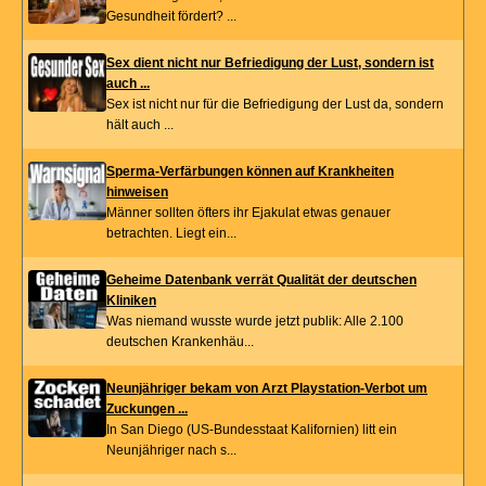
Gesundheit fördert? ...
Sex dient nicht nur Befriedigung der Lust, sondern ist
auch ...
Sex ist nicht nur für die Befriedigung der Lust da, sondern
hält auch ...
Sperma-Verfärbungen können auf Krankheiten
hinweisen
Männer sollten öfters ihr Ejakulat etwas genauer
betrachten. Liegt ein...
Geheime Datenbank verrät Qualität der deutschen
Kliniken
Was niemand wusste wurde jetzt publik: Alle 2.100
deutschen Krankenhäu...
Neunjähriger bekam von Arzt Playstation-Verbot um
Zuckungen ...
In San Diego (US-Bundesstaat Kalifornien) litt ein
Neunjähriger nach s...