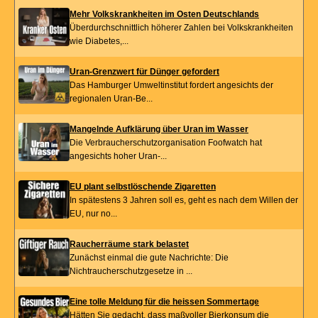
Mehr Volkskrankheiten im Osten Deutschlands
Überdurchschnittlich höherer Zahlen bei Volkskrankheiten
wie Diabetes,...
Uran-Grenzwert für Dünger gefordert
Das Hamburger Umweltinstitut fordert angesichts der
regionalen Uran-Be...
Mangelnde Aufklärung über Uran im Wasser
Die Verbraucherschutzorganisation Foofwatch hat
angesichts hoher Uran-...
EU plant selbstlöschende Zigaretten
In spätestens 3 Jahren soll es, geht es nach dem Willen der
EU, nur no...
Raucherräume stark belastet
Zunächst einmal die gute Nachrichte: Die
Nichtraucherschutzgesetze in ...
Eine tolle Meldung für die heissen Sommertage
Hätten Sie gedacht, dass maßvoller Bierkonsum die