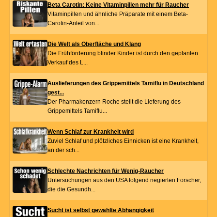
Beta Carotin: Keine Vitaminpillen mehr für Raucher
Vitaminpillen und ähnliche Präparate mit einem Beta-
Carotin-Anteil von...
Die Welt als Oberfläche und Klang
Die Frühförderung blinder Kinder ist durch den geplanten
Verkauf des L...
Auslieferungen des Grippemittels Tamiflu in Deutschland
gest...
Der Pharmakonzern Roche stellt die Lieferung des
Grippemittels Tamiflu...
Wenn Schlaf zur Krankheit wird
Zuviel Schlaf und plötzliches Einnicken ist eine Krankheit,
an der sch...
Schlechte Nachrichten für Wenig-Raucher
Untersuchungen aus den USA folgend negierten Forscher,
die die Gesundh...
Sucht ist selbst gewählte Abhängigkeit