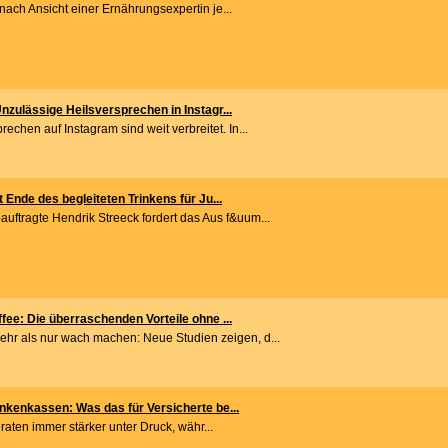
nach Ansicht einer Ernährungsexpertin je...
nzulässige Heilsversprechen in Instagr...
echen auf Instagram sind weit verbreitet. In...
 Ende des begleiteten Trinkens für Ju...
uftragte Hendrik Streeck fordert das Aus f&uum...
fee: Die überraschenden Vorteile ohne ...
hr als nur wach machen: Neue Studien zeigen, d...
nkenkassen: Was das für Versicherte be...
aten immer stärker unter Druck, währ...