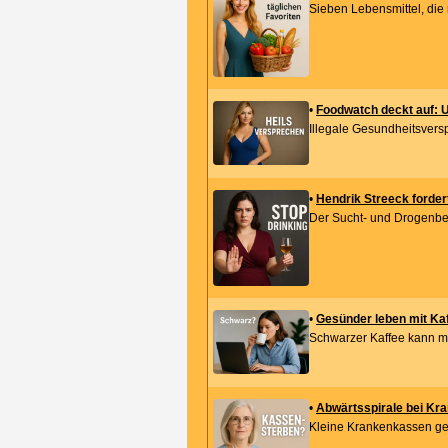
Sieben Lebensmittel, die 
•
Foodwatch deckt auf: U
Illegale Gesundheitsverspr
•
Hendrik Streeck fordert
Der Sucht- und Drogenbea
•
Gesünder leben mit Kaf
Schwarzer Kaffee kann me
•
Abwärtsspirale bei Kra
Kleine Krankenkassen ger