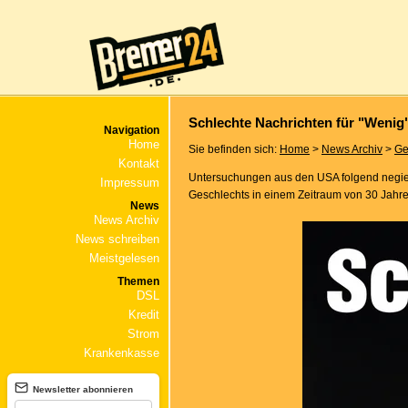
Schlechte Nachrichten für "Wenig
Navigation
Home
Sie befinden sich:
Home
>
News Archiv
>
Ge
Kontakt
Untersuchungen aus den USA folgend negiert
Impressum
Geschlechts in einem Zeitraum von 30 Jahr
News
News Archiv
News schreiben
Meistgelesen
Themen
DSL
Kredit
Strom
Krankenkasse
Newsletter abonnieren