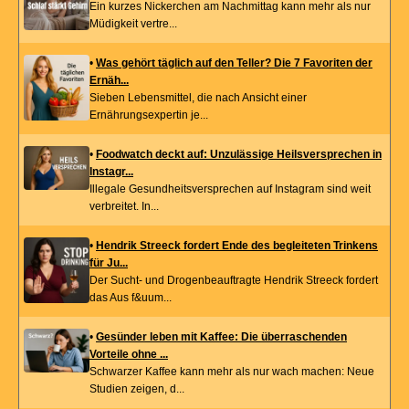
Ein kurzes Nickerchen am Nachmittag kann mehr als nur
Müdigkeit vertre...
•
Was gehört täglich auf den Teller? Die 7 Favoriten der
Ernäh...
Sieben Lebensmittel, die nach Ansicht einer
Ernährungsexpertin je...
•
Foodwatch deckt auf: Unzulässige Heilsversprechen in
Instagr...
Illegale Gesundheitsversprechen auf Instagram sind weit
verbreitet. In...
•
Hendrik Streeck fordert Ende des begleiteten Trinkens
für Ju...
Der Sucht- und Drogenbeauftragte Hendrik Streeck fordert
das Aus f&uum...
•
Gesünder leben mit Kaffee: Die überraschenden
Vorteile ohne ...
Schwarzer Kaffee kann mehr als nur wach machen: Neue
Studien zeigen, d...