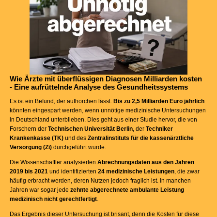
Wie Ärzte mit überflüssigen Diagnosen Milliarden kosten
-
Eine aufrüttelnde Analyse des Gesundheitssystems
Es ist ein Befund, der aufhorchen lässt:
Bis zu 2,5 Milliarden Euro jährlich
könnten eingespart werden, wenn unnötige medizinische Untersuchungen
in Deutschland unterblieben. Dies geht aus einer Studie hervor, die von
Forschern der
Technischen Universität Berlin
, der
Techniker
Krankenkasse (TK)
und des
Zentralinstituts für die kassenärztliche
Versorgung (Zi)
durchgeführt wurde.
Die Wissenschaftler analysierten
Abrechnungsdaten aus den Jahren
2019 bis 2021
und identifizierten
24 medizinische Leistungen
, die zwar
häufig erbracht werden, deren Nutzen jedoch fraglich ist. In manchen
Jahren war sogar jede
zehnte abgerechnete ambulante Leistung
medizinisch nicht gerechtfertigt
.
Das Ergebnis dieser Untersuchung ist brisant, denn die Kosten für diese