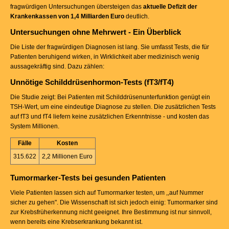
fragwürdigen Untersuchungen übersteigen das
aktuelle Defizit der
Krankenkassen von 1,4 Milliarden Euro
deutlich.
Untersuchungen ohne Mehrwert - Ein Überblick
Die Liste der fragwürdigen Diagnosen ist lang. Sie umfasst Tests, die für
Patienten beruhigend wirken, in Wirklichkeit aber medizinisch wenig
aussagekräftig sind. Dazu zählen:
Unnötige Schilddrüsenhormon-Tests (fT3/fT4)
Die Studie zeigt: Bei Patienten mit Schilddrüsenunterfunktion genügt ein
TSH-Wert, um eine eindeutige Diagnose zu stellen. Die zusätzlichen Tests
auf fT3 und fT4 liefern keine zusätzlichen Erkenntnisse - und kosten das
System Millionen.
Fälle
Kosten
315.622
2,2 Millionen Euro
Tumormarker-Tests bei gesunden Patienten
Viele Patienten lassen sich auf Tumormarker testen, um ,,auf Nummer
sicher zu gehen". Die Wissenschaft ist sich jedoch einig: Tumormarker sind
zur Krebsfrüherkennung nicht geeignet. Ihre Bestimmung ist nur sinnvoll,
wenn bereits eine Krebserkrankung bekannt ist.