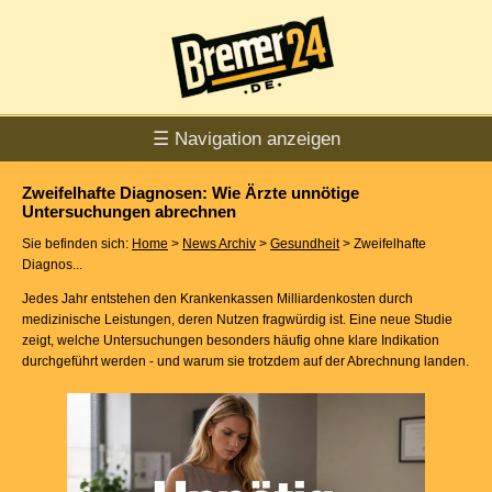
☰ Navigation anzeigen
Zweifelhafte Diagnosen: Wie Ärzte unnötige
Untersuchungen abrechnen
Sie befinden sich:
Home
>
News Archiv
>
Gesundheit
> Zweifelhafte
Diagnos...
Jedes Jahr entstehen den Krankenkassen Milliardenkosten durch
medizinische Leistungen, deren Nutzen fragwürdig ist. Eine neue Studie
zeigt, welche Untersuchungen besonders häufig ohne klare Indikation
durchgeführt werden - und warum sie trotzdem auf der Abrechnung landen.