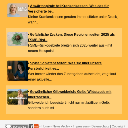
•
Abwärtsspirale bei Krankenkassen: Was das für
Versicherte be...
Kleine Krankenkassen geraten immer stärker unter Druck,
währ...
•
Gefährliche Zecken: Diese Regionen gelten 2025 als
FSME-Risi...
FSME-Risikogebiete breiten sich 2025 weiter aus - mit
neuen Hotspots i...
•
Späte Schlafenszeiten: Was sie über unsere
Persönlichkeit ve...
Wer immer wieder das Zubettgehen aufschiebt, zeigt laut
einer aktuelle...
•
Gewöhnlicher Gilbweiderich: Gelbe Wildstaude mit
überraschen...
Gilbweiderich begeistert nicht nur mit kräftigem Gelb,
sondern auch mi...
-
Home
-
News Archiv
-
Impressum
-
Datenschutz
| Copyright