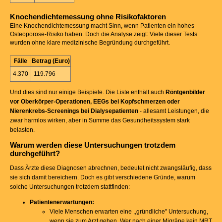
Knochendichtemessung ohne Risikofaktoren
Eine Knochendichtemessung macht Sinn, wenn Patienten ein hohes
Osteoporose-Risiko haben. Doch die Analyse zeigt: Viele dieser Tests
wurden ohne klare medizinische Begründung durchgeführt.
Fälle
Betrag (Euro)
4.370
119.796
Und dies sind nur einige Beispiele. Die Liste enthält auch
Röntgenbilder
vor Oberkörper-Operationen, EEGs bei Kopfschmerzen oder
Nierenkrebs-Screenings bei Dialysepatienten
- allesamt Leistungen, die
zwar harmlos wirken, aber in Summe das Gesundheitssystem stark
belasten.
Warum werden diese Untersuchungen trotzdem
durchgeführt?
Dass Ärzte diese Diagnosen abrechnen, bedeutet nicht zwangsläufig, dass
sie sich damit bereichern. Doch es gibt verschiedene Gründe, warum
solche Untersuchungen trotzdem stattfinden:
Patientenerwartungen:
Viele Menschen erwarten eine ,,gründliche" Untersuchung,
wenn sie zum Arzt gehen. Wer nach einer Migräne kein MRT