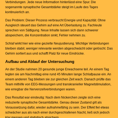
Verbindungen. Jede neue Information hinterlässt eine Spur. Die
sogenannte synaptische Gesamtstärke steigt im Laufe des Tages
kontinuierlich an.
Das Problem: Dieser Prozess verbraucht Energie und Kapazität. Ohne
Ausgleich steuert das Gehirn auf eine Art Überlastung zu. Fachleute
sprechen von Sättigung. Neue Inhalte lassen sich dann schwerer
abspeichern, die Konzentration sinkt, Fehler nehmen zu.
Schlaf wirkt hier wie eine gezielte Neujustierung. Wichtige Verbindungen
bleiben stabil, weniger relevante werden abgeschwächt oder gelöscht. Das
Gehirn sortiert aus und schafft Platz für neue Eindrücke.
Aufbau und Ablauf der Untersuchung
An der Studie nahmen 20 gesunde junge Erwachsene teil. An einem Tag
legten sie am Nachmittag eine rund 45 Minuten lange Schlafpause ein. An
einem anderen Tag blieben sie zur gleichen Zeit wach. Danach prüfte das
Team mithilfe von EEG-Messungen und transkranieller Magnetstimulation,
wie erregbar die Nervenzellverbindungen waren.
Das Resultat war eindeutig: Nach dem Nickerchen zeigte sich eine
reduzierte synaptische Gesamtstärke. Genau dieser Zustand gilt als
Voraussetzung dafür, wieder aufnahmefähig zu sein. Der Effekt fiel etwas
schwächer aus als nach einer durchgeschlafenen Nacht, ließ sich jedoch
klar messen und statistisch absichern.