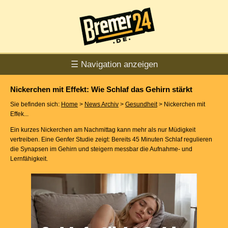
☰ Navigation anzeigen
Nickerchen mit Effekt: Wie Schlaf das Gehirn stärkt
Sie befinden sich:
Home
>
News Archiv
>
Gesundheit
> Nickerchen mit
Effek...
Ein kurzes Nickerchen am Nachmittag kann mehr als nur Müdigkeit
vertreiben. Eine Genfer Studie zeigt: Bereits 45 Minuten Schlaf regulieren
die Synapsen im Gehirn und steigern messbar die Aufnahme- und
Lernfähigkeit.