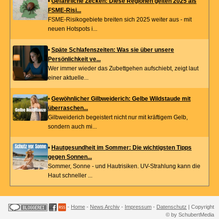
•
Gefährliche Zecken: Diese Regionen gelten 2025 als
FSME-Risi...
FSME-Risikogebiete breiten sich 2025 weiter aus - mit
neuen Hotspots i...
•
Späte Schlafenszeiten: Was sie über unsere
Persönlichkeit ve...
Wer immer wieder das Zubettgehen aufschiebt, zeigt laut
einer aktuelle...
•
Gewöhnlicher Gilbweiderich: Gelbe Wildstaude mit
überraschen...
Gilbweiderich begeistert nicht nur mit kräftigem Gelb,
sondern auch mi...
•
Hautgesundheit im Sommer: Die wichtigsten Tipps
gegen Sonnen...
Sommer, Sonne - und Hautrisiken. UV-Strahlung kann die
Haut schneller ...
-
Home
-
News Archiv
-
Impressum
-
Datenschutz
| Copyright
© by SchubertMedia