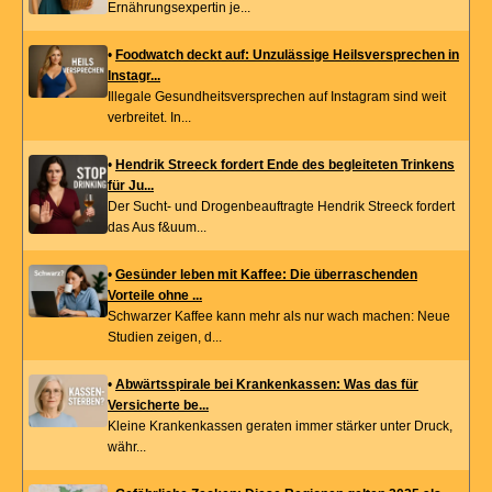
Ernährungsexpertin je...
•
Foodwatch deckt auf: Unzulässige Heilsversprechen in
Instagr...
Illegale Gesundheitsversprechen auf Instagram sind weit
verbreitet. In...
•
Hendrik Streeck fordert Ende des begleiteten Trinkens
für Ju...
Der Sucht- und Drogenbeauftragte Hendrik Streeck fordert
das Aus f&uum...
•
Gesünder leben mit Kaffee: Die überraschenden
Vorteile ohne ...
Schwarzer Kaffee kann mehr als nur wach machen: Neue
Studien zeigen, d...
•
Abwärtsspirale bei Krankenkassen: Was das für
Versicherte be...
Kleine Krankenkassen geraten immer stärker unter Druck,
währ...