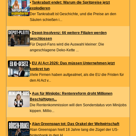
•
Tankrabatt endet: Warum die Spritpreise jetzt
explodieren
Der Tankrabatt ist Geschichte, und die Preise an den
Säulen schießen i...
•
Depot-Insolvenz: 66 weitere Filialen werden
geschlossen
Für Depot-Fans wird die Auswahl kleiner: Die
angeschlagene Deko-Kette ...
•
EU AI Act 2026: Das müssen Unternehmen jetzt
konkret tun
Viele Firmen haben aufgeatmet, als die EU die Fristen für
den AI Act v...
•
Aus für Minijobs: Rentenreform droht Millionen
Beschäftigten...
Die Rentenkommission will den Sonderstatus von Minijobs
kippen. Millio...
•
Alan Greenspan tot: Das Orakel der Weltwirtschaft
Alan Greenspan hielt 18 Jahre lang die Zügel der US-
Notenbank in den H...