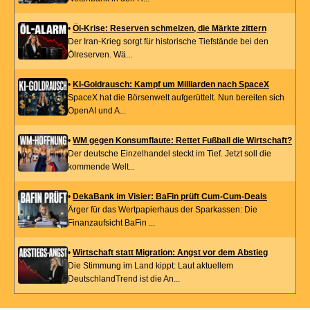
•
Öl-Krise: Reserven schmelzen, die Märkte zittern
Der Iran-Krieg sorgt für historische Tiefstände bei den
Ölreserven. Wä...
•
KI-Goldrausch: Kampf um Milliarden nach SpaceX
SpaceX hat die Börsenwelt aufgerüttelt. Nun bereiten sich
OpenAI und A...
•
WM gegen Konsumflaute: Rettet Fußball die Wirtschaft?
Der deutsche Einzelhandel steckt im Tief. Jetzt soll die
kommende Welt...
•
DekaBank im Visier: BaFin prüft Cum-Cum-Deals
Ärger für das Wertpapierhaus der Sparkassen: Die
Finanzaufsicht BaFin ...
•
Wirtschaft statt Migration: Angst vor dem Abstieg
Die Stimmung im Land kippt: Laut aktuellem
DeutschlandTrend ist die An...