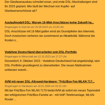
Der Glasfaserausbau schreitet voran, und erste DSL-Abschaltungen sind
für 2025 geplant. Wie läuft der Wechsel von Kupfer- auf
Glasfaseranschlüsse ab?
Auslaufmodell DSL: Warum 16-Mbit-Anschlüsse keine Zukunft ha...
Eingetragen in
Internet
am 25.09.2024 um 10:26 Uhr
DSL-Anschlüsse mit 16 Mbit galten einst als Grundpfeiler des Internets.
Doch inzwischen verlieren sie zunehmend an Attraktivität. Während die
Kosten s...
Vodafone Deutschland überarbeitet sein DSL-Portfolio
Eingetragen in
Wirtschaft
am 12.10.2023 um 17:27 Uhr
Düsseldorf, 8. Oktober 2023 - Vodafone Deutschland hat angekündigt, sein
DSL-Portfolio grundlegend zu überarbeiten. Die neuen Maßnahmen
umfassen sowoh...
AVM mit neuer DSL-Allround-Hardware: "Fritz!Box Fon WLAN 717...
Eingetragen in
Hardware
am 18.01.2006 um 01:01 Uhr
Mit der Fritz!Box Fon WLAN 7170 bietet AVM ab sofort ein neues Topmodell
der erfolgreichen Fritz!Box-Familie an - mit VoIP-Telefonanlage, WLAN-
Router ...