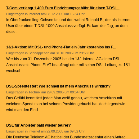
T-Com verlangt 1.400 Euro Einrichtungsgebühr für einen T-DSL...
Eingetragen in
Internet
am 08.12.2005 um 15:34 Uhr
In Oberfranken liegt Ochsenfurt und dort wohnt Reinold B., der als Internet-
User über einen T-DSL 1000 Anschluss verfügt. Es kam der Tag, an dem
diese...
1&1-Aktion: Mit DSL- und Phone-Flat ein Jahr kostenlos ins F...
Eingetragen in
Schnäppchen
am 31.10.2005 um 23:58 Uhr
Wer bis zum 31. Dezember 2005 bei der 1&1 Internet AG einen DSL-
Anschluss mit Phone FLAT beauftragt oder mit seiner DSL-Leitung zu 1&1
wechsel...
DSL-Speedtester: Wie schnell ist mein Anschluss wirklich?
Eingetragen in
Technik
am 29.09.2005 um 09:54 Uhr
Das Gefühl kennt fast jeder: Man weiß genau, welchen Anschluss mit
welchem Speed man bei seinem Provider gebucht hat, doch irgendwie
wird man den Eind...
DSL für Anbieter bald wieder teurer?
Eingetragen in
Internet
am 22.09.2005 um 09:52 Uhr
Die Deutsche Telekom AG hat bei der Bundesnetzagentur einen Antrag