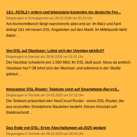
1&1: ADSL2+ ordern und lebenslang kostenlos ins deutsche Fes...
Eingetragen in
Schnäppchen
am 28.02.2006 um 00:23 Uhr
Am Aschermittwoch fängt mancherorts alles erst an: Im März und April
drängt 1&1 mit neuen DSL-Angeboten auf den Markt. Im Mittelpunkt steht
dabei ...
Von DSL auf Glasfaser: Lohnt sich der Umstieg wirklich?
Eingetragen in
Internet
am 28.06.2026 um 01:01 Uhr
Der Nachbar schwärmt von 1.000 Mbit, Ihr DSL läuft auch. Muss da wirklich
Glasfaser her? Oft lohnt sich der Wechsel, und während in der Straße
gebaut ...
Innovativer DSL-Router: Telekom setzt auf Smartphone-Recycli...
Eingetragen in
Technik
am 14.03.2025 um 07:22 Uhr
Die Telekom präsentiert den NeoCircuit Router - einen DSL-Router, der
aus recycelten Smartphone-Bauteilen besteht. Dieses Konzept soll
Elektroschrott ...
Das Ende von DSL: Erste Abschaltungen ab 2025 geplant
Eingetragen in
Technik
am 09.10.2024 um 06:43 Uhr