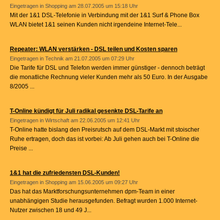
Eingetragen in
Shopping
am 28.07.2005 um 15:18 Uhr
Mit der 1&1 DSL-Telefonie in Verbindung mit der 1&1 Surf & Phone Box
WLAN bietet 1&1 seinen Kunden nicht irgendeine Internet-Tele...
Repeater: WLAN verstärken - DSL teilen und Kosten sparen
Eingetragen in
Technik
am 21.07.2005 um 07:29 Uhr
Die Tarife für DSL und Telefon werden immer günstiger - dennoch beträgt
die monatliche Rechnung vieler Kunden mehr als 50 Euro. In der Ausgabe
8/2005 ...
T-Online kündigt für Juli radikal gesenkte DSL-Tarife an
Eingetragen in
Wirtschaft
am 22.06.2005 um 12:41 Uhr
T-Online hatte bislang den Preisrutsch auf dem DSL-Markt mit stoischer
Ruhe ertragen, doch das ist vorbei: Ab Juli gehen auch bei T-Online die
Preise ...
1&1 hat die zufriedensten DSL-Kunden!
Eingetragen in
Shopping
am 15.06.2005 um 09:27 Uhr
Das hat das Marktforschungsunternehmen dpm-Team in einer
unabhängigen Studie herausgefunden. Befragt wurden 1.000 Internet-
Nutzer zwischen 18 und 49 J...