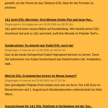
gestellt, um die Preise für das Telekom-DSL-Netz für die Provider zu
erhöhen.
1&1 lockt DSL-Wechsler: Drei Monate Gratis-Flat und neue Har...
Eingetragen in
Schnäppchen
am 24.08.2005 um 09:35 Uhr
1&1 geht mit einer neuen Aktion auf Kundenfang: Wer bereits einen DSL-
Anschluss hat und zu 1&1 wechselt, surft drei Monate im Flatrate-Tarif o...
Sonderaktion: So günstig war Kabel DSL noch nie!
Eingetragen in
Internet
am 12.08.2005 um 08:04 Uhr
Das ist die beste Gelegenheit Kabel Highspeed kennen zu lernen. Denn
Sie bekommen von Kabel Deutschland das Kabelmodem inkl. Installation,
statt ...
Welche DSL-Schnäppchen locken im Monat August?
Eingetragen in
Internet
am 03.08.2005 um 07:33 Uhr
Den günstigsten Flatrate-Preis bietet nach wie vor Arcor. Für 4,95 Euro im
Monat können seit 1. August auch Bestandskunden unbeschränkt ins Netz.
Wech...
Auszeichnung für 1&1 DSL-Telefonie in Verbindung mit der Sur...