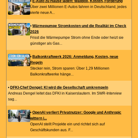
•
E-Auto zu Hause laden: Wallbox, Kosten, Förderung
Über zwei Millionen E-Autos fahren in Deutschland, jedes
vierte neue A...
•
Wärmepumpe Stromkosten und die Realität im Check
2026
Frisst die Wärmepumpe Strom ohne Ende oder heizt sie
günstiger als Gas...
•
Balkonkraftwerk 2026: Anmeldung, Kosten, neue
Regeln
Stecker rein, Strom sparen: Über 1,29 Millionen
Balkonkraftwerke hänge...
•
DFKI-Chef Dengel: KI wird die Gesellschaft umkrempeln
Andreas Dengel leitet das DFKI in Kaiserslautern. Im SWR-Interview
sag...
•
OpenAI verliert Privatnutzer: Google und Anthropic
wittern i...
OpenAI stellt Projekte ein und richtet sich auf
Geschäftskunden aus. F...