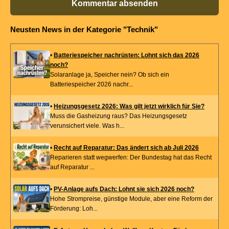
Kommentar absenden
Neusten News in der Kategorie "Technik"
•
Batteriespeicher nachrüsten: Lohnt sich das 2026
noch?
Solaranlage ja, Speicher nein? Ob sich ein
Batteriespeicher 2026 nachr...
•
Heizungsgesetz 2026: Was gilt jetzt wirklich für Sie?
Muss die Gasheizung raus? Das Heizungsgesetz
verunsichert viele. Was h...
•
Recht auf Reparatur: Das ändert sich ab Juli 2026
Reparieren statt wegwerfen: Der Bundestag hat das Recht
auf Reparatur ...
•
PV-Anlage aufs Dach: Lohnt sie sich 2026 noch?
Hohe Strompreise, günstige Module, aber eine Reform der
Förderung: Loh...