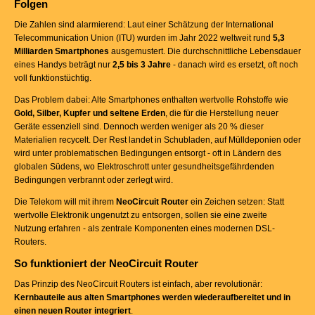
Folgen
Die Zahlen sind alarmierend: Laut einer Schätzung der International
Telecommunication Union (ITU) wurden im Jahr 2022 weltweit rund
5,3
Milliarden Smartphones
ausgemustert. Die durchschnittliche Lebensdauer
eines Handys beträgt nur
2,5 bis 3 Jahre
- danach wird es ersetzt, oft noch
voll funktionstüchtig.
Das Problem dabei: Alte Smartphones enthalten wertvolle Rohstoffe wie
Gold, Silber, Kupfer und seltene Erden
, die für die Herstellung neuer
Geräte essenziell sind. Dennoch werden weniger als 20 % dieser
Materialien recycelt. Der Rest landet in Schubladen, auf Mülldeponien oder
wird unter problematischen Bedingungen entsorgt - oft in Ländern des
globalen Südens, wo Elektroschrott unter gesundheitsgefährdenden
Bedingungen verbrannt oder zerlegt wird.
Die Telekom will mit ihrem
NeoCircuit Router
ein Zeichen setzen: Statt
wertvolle Elektronik ungenutzt zu entsorgen, sollen sie eine zweite
Nutzung erfahren - als zentrale Komponenten eines modernen DSL-
Routers.
So funktioniert der NeoCircuit Router
Das Prinzip des NeoCircuit Routers ist einfach, aber revolutionär:
Kernbauteile aus alten Smartphones werden wiederaufbereitet und in
einen neuen Router integriert
.