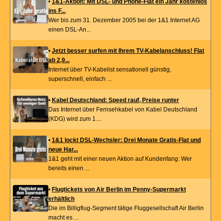
•
1&1-Aktion: Mit DSL- und Phone-Flat ein Jahr kostenlos
ins F...
Wer bis zum 31. Dezember 2005 bei der 1&1 Internet AG
einen DSL-An...
•
Jetzt besser surfen mit Ihrem TV-Kabelanschluss! Flat
ab 2,9...
Internet über TV-Kabelist sensationell günstig,
superschnell, einfach ...
•
Kabel Deutschland: Speed rauf, Preise runter
Das Internet über Fernsehkabel von Kabel Deutschland
(KDG) wird zum 1....
•
1&1 lockt DSL-Wechsler: Drei Monate Gratis-Flat und
neue Har...
1&1 geht mit einer neuen Aktion auf Kundenfang: Wer
bereits einen ...
•
Flugtickets von Air Berlin im Penny-Supermarkt
erhältlich
Die im Billigflug-Segment tätige Fluggesellschaft Air Berlin
macht es ...