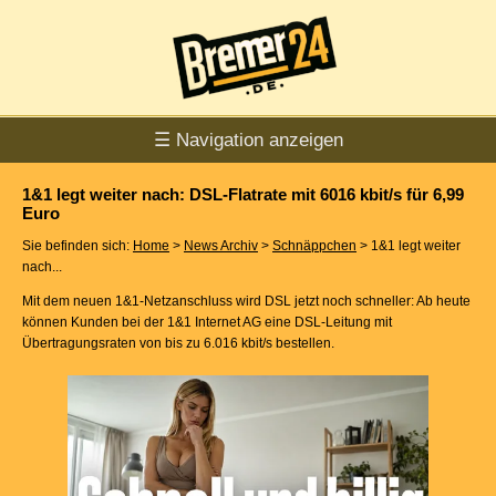
☰ Navigation anzeigen
1&1 legt weiter nach: DSL-Flatrate mit 6016 kbit/s für 6,99
Euro
Sie befinden sich:
Home
>
News Archiv
>
Schnäppchen
> 1&1 legt weiter
nach...
Mit dem neuen 1&1-Netzanschluss wird DSL jetzt noch schneller: Ab heute
können Kunden bei der 1&1 Internet AG eine DSL-Leitung mit
Übertragungsraten von bis zu 6.016 kbit/s bestellen.