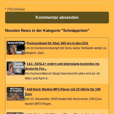
*
Pflichtfelder
Kommentar absenden
Neusten News in der Kategorie "Schnäppchen"
•
Preissenkung für Xbox 360 pro in den USA
Um im Konkurrenzkampf mit Sony seine Verkäufe weiter zu
steigern, plan...
•
1&1: ADSL2+ ordern und lebenslang kostenlos ins
deutsche Fes...
Am Aschermittwoch fängt mancherorts alles erst an: Im
März und April d...
•
Aldi Nord: Medion MP3-Player mit 20 GByte für 199
Euro
Am 23. November 2005 bietet Aldi Nord einen 199 Euro
teuren MP3-Player...