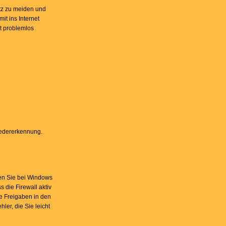
etz zu meiden und
t ins Internet
t problemlos
iedererkennung.
len Sie bei Windows
 die Firewall aktiv
ie Freigaben in den
ler, die Sie leicht