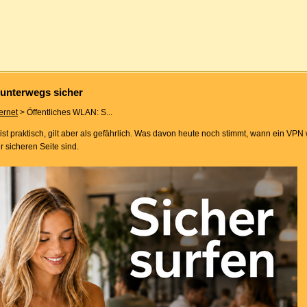
 unterwegs sicher
ternet
> Öffentliches WLAN: S...
 praktisch, gilt aber als gefährlich. Was davon heute noch stimmt, wann ein VPN wi
 sicheren Seite sind.