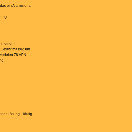
 das ein Alarmsignal.
.
dung.
 In einem
e Gefahr massiv, um
 werteten 78 VPN-
ng:
tt der Lösung. Häufig