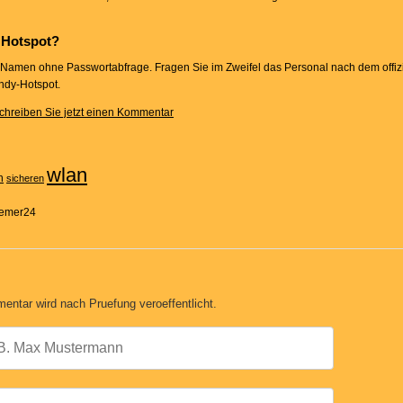
n Hotspot?
 Namen ohne Passwortabfrage. Fragen Sie im Zweifel das Personal nach dem offi
ndy-Hotspot.
chreiben Sie jetzt einen Kommentar
wlan
h
sicheren
remer24
entar wird nach Pruefung veroeffentlicht.