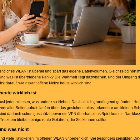
entliches WLAN ist überall und spart das eigene Datenvolumen. Gleichzeitig hört m
 und was ist übertriebene Panik? Die Wahrheit liegt dazwischen, und der Umgang da
ick darauf, wie riskant offene Netze heute wirklich sind.
eute wirklich ist
st jeder mitlesen, was andere so trieben. Das hat sich grundlegend geändert. Heut
ent aller Seitenaufrufe laufen über das gesicherte https, erkennbar am kleinen Sch
sind dadurch schon geschützt, bevor ein VPN überhaupt ins Spiel kommt. Das klas
Trotzdem bleiben einige reale Gefahren, die Sie kennen sollten.
und was nicht
 sind viele Tätigkeiten im offenen WLAN unbedenklich. Bei besonders sensiblen Di