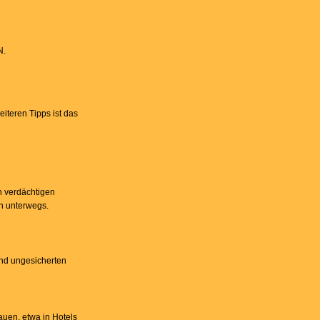
N.
iteren Tipps ist das
n verdächtigen
en unterwegs.
und ungesicherten
auen, etwa in Hotels