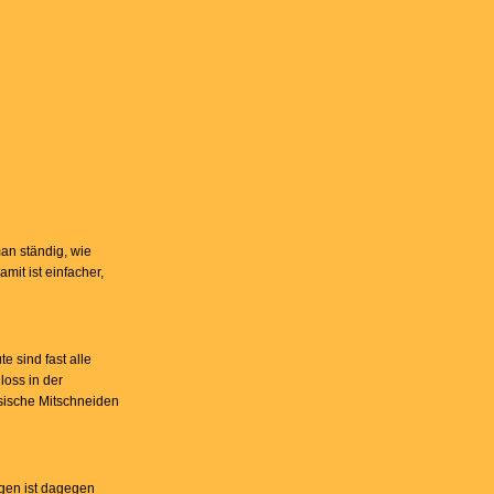
an ständig, wie
mit ist einfacher,
e sind fast alle
loss in der
sische Mitschneiden
ngen ist dagegen