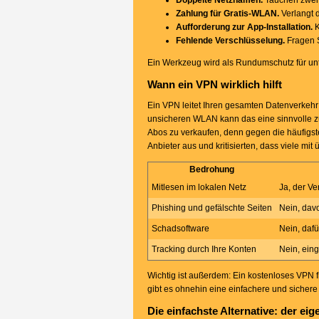
Doppelte Netznamen.
Tauchen zwei f
Zahlung für Gratis-WLAN.
Verlangt d
Aufforderung zur App-Installation.
K
Fehlende Verschlüsselung.
Fragen S
Ein Werkzeug wird als Rundumschutz für unt
Wann ein VPN wirklich hilft
Ein VPN leitet Ihren gesamten Datenverkehr 
unsicheren WLAN kann das eine sinnvolle zus
Abos zu verkaufen, denn gegen die häufigst
Anbieter aus und kritisierten, dass viele mi
Bedrohung
Mitlesen im lokalen Netz
Ja, der Ve
Phishing und gefälschte Seiten
Nein, dav
Schadsoftware
Nein, dafü
Tracking durch Ihre Konten
Nein, ein
Wichtig ist außerdem: Ein kostenloses VPN fi
gibt es ohnehin eine einfachere und sichere 
Die einfachste Alternative: der ei