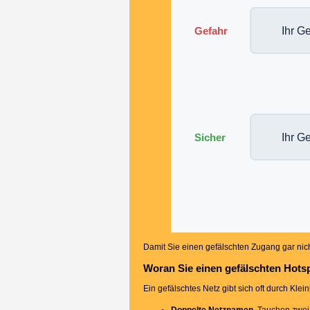
Gefahr
Ihr Ge
Sicher
Ihr Ge
Damit Sie einen gefälschten Zugang gar nicht
Woran Sie einen gefälschten Hots
Ein gefälschtes Netz gibt sich oft durch Kle