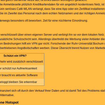
ast gleich benannte Netze auf, ist eines davon womöglich gefälscht.
ie Anmeldeseite plötzlich Kreditkartendaten für ein angeblich kostenloses Netz, ist
ein seriöses Café-WLAN verlangt, dass Sie eine App oder ein Zertifikat installieren
ie im Zweifel das Personal nach dem echten Netznamen und der richtigen Anmel
erwegs besonders oft beworben. Zeit für eine nüchterne Einordnung.
verschlüsselt über einen eigenen Server und verbirgt ihn so vor dem lokalen Netz.
ätzliche Schutzschicht sein. Allerdings übertreibt die Werbung vieler Anbieter di
en Bedrohungen hilft ein VPN gar nicht. Forschende der Ruhr-Universität Bochum
t übertriebenen Angstbotschaften werben. Diese Übersicht trennt Nutzen von Marketi
Schützt ein VPN?
rkehr wird zusätzlich verschlüsselt
or schützt nur Aufmerksamkeit
r braucht es aktuelle Software
geloggt bleiben Sie erkennbar
nanziert sich oft durch den Verkauf Ihrer Daten und ist damit Teil des Problems sta
Alternative.
gene Hotspot