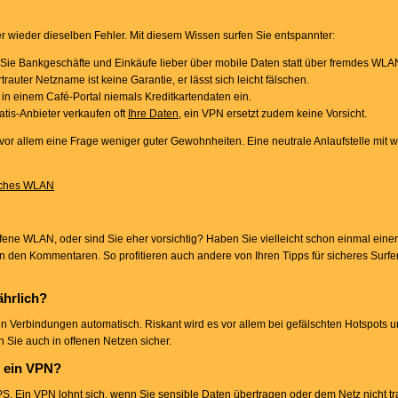
wieder dieselben Fehler. Mit diesem Wissen surfen Sie entspannter:
Sie Bankgeschäfte und Einkäufe lieber über mobile Daten statt über fremdes WLA
trauter Netzname ist keine Garantie, er lässt sich leicht fälschen.
in einem Café-Portal niemals Kreditkartendaten ein.
tis-Anbieter verkaufen oft
Ihre Daten
, ein VPN ersetzt zudem keine Vorsicht.
vor allem eine Frage weniger guter Gewohnheiten. Eine neutrale Anlaufstelle mit we
tliches WLAN
ene WLAN, oder sind Sie eher vorsichtig? Haben Sie vielleicht schon einmal eine
in den Kommentaren. So profitieren auch andere von Ihren Tipps für sicheres Surf
ährlich?
n Verbindungen automatisch. Riskant wird es vor allem bei gefälschten Hotspots 
en Sie auch in offenen Netzen sicher.
N ein VPN?
S. Ein VPN lohnt sich, wenn Sie sensible Daten übertragen oder dem Netz nicht tr