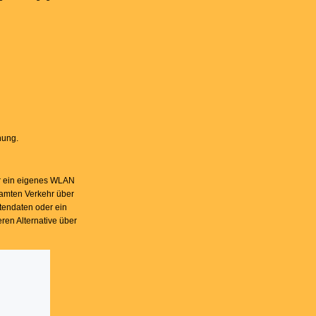
hung.
fer ein eigenes WLAN
samten Verkehr über
tendaten oder ein
ren Alternative über