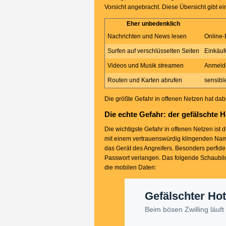
Vorsicht angebracht. Diese Übersicht gibt ei
Eher unbedenklich
Nachrichten und News lesen
Online
Surfen auf verschlüsselten Seiten
Einkäuf
Videos und Musik streamen
Anmeldu
Routen und Karten abrufen
sensib
Die größte Gefahr in offenen Netzen hat dab
Die echte Gefahr: der gefälschte 
Die wichtigste Gefahr in offenen Netzen ist
mit einem vertrauenswürdig klingenden Name
das Gerät des Angreifers. Besonders perfide
Passwort verlangen. Das folgende Schaubild
die mobilen Daten:
Gefälschter Hot
Beim bösen Zwilling läuft