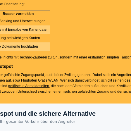
ne Orientierung:
Besser vermeiden
-Banking und Überweisungen
e mit Eingabe von Kartendaten
ng bei wichtigen Konten
le Dokumente hochladen
ei nichts mit Technik-Zauberei zu tun, sondern mit einer erstaunlich simplen Täusc
Hotspot
 der gefälschte Zugangspunkt, auch böser Zwilling genannt. Dabei stellt ein Angrei
n auf, etwa Flughafen Gratis WLAN. Wer sich damit verbindet, schickt seinen ge
 sind
gefälschte Anmeldeseiten
, die nach dem Verbinden auftauchen und Kreditkar
 zeigt den Unterschied zwischen einem solchen gefälschten Zugang und der siche
spot und die sichere Alternative
 Ihr gesamter Verkehr über den Angreifer