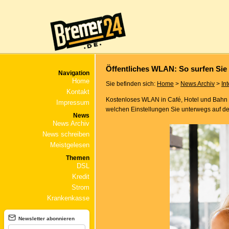
Öffentliches WLAN: So surfen Sie
Navigation
Home
Sie befinden sich:
Home
>
News Archiv
>
In
Kontakt
Kostenloses WLAN in Café, Hotel und Bahn ist
Impressum
welchen Einstellungen Sie unterwegs auf der
News
News Archiv
News schreiben
Meistgelesen
Themen
DSL
Kredit
Strom
Krankenkasse
Newsletter abonnieren