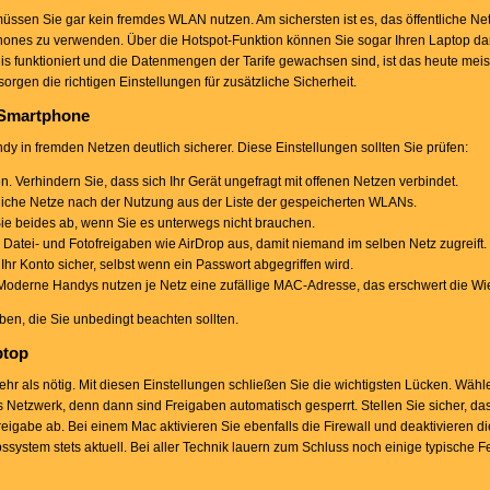
müssen Sie gar kein fremdes WLAN nutzen. Am sichersten ist es, das öffentliche N
hones zu verwenden. Über die Hotspot-Funktion können Sie sogar Ihren Laptop dami
s funktioniert und die Datenmengen der Tarife gewachsen sind, ist das heute meis
orgen die richtigen Einstellungen für zusätzliche Sicherheit.
 Smartphone
y in fremden Netzen deutlich sicherer. Diese Einstellungen sollten Sie prüfen:
 Verhindern Sie, dass sich Ihr Gerät ungefragt mit offenen Netzen verbindet.
liche Netze nach der Nutzung aus der Liste der gespeicherten WLANs.
ie beides ab, wenn Sie es unterwegs nicht brauchen.
 Datei- und Fotofreigaben wie AirDrop aus, damit niemand im selben Netz zugreift.
 Ihr Konto sicher, selbst wenn ein Passwort abgegriffen wird.
 Moderne Handys nutzen je Netz eine zufällige MAC-Adresse, das erschwert die W
ben, die Sie unbedingt beachten sollten.
ptop
ehr als nötig. Mit diesen Einstellungen schließen Sie die wichtigsten Lücken. Wäh
 Netzwerk, denn dann sind Freigaben automatisch gesperrt. Stellen Sie sicher, dass
freigabe ab. Bei einem Mac aktivieren Sie ebenfalls die Firewall und deaktivieren d
system stets aktuell. Bei aller Technik lauern zum Schluss noch einige typische Feh