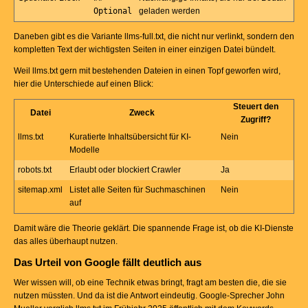
Optional
geladen werden
Daneben gibt es die Variante llms-full.txt, die nicht nur verlinkt, sondern den
kompletten Text der wichtigsten Seiten in einer einzigen Datei bündelt.
Weil llms.txt gern mit bestehenden Dateien in einen Topf geworfen wird,
hier die Unterschiede auf einen Blick:
Steuert den
Datei
Zweck
Zugriff?
llms.txt
Kuratierte Inhaltsübersicht für KI-
Nein
Modelle
robots.txt
Erlaubt oder blockiert Crawler
Ja
sitemap.xml
Listet alle Seiten für Suchmaschinen
Nein
auf
Damit wäre die Theorie geklärt. Die spannende Frage ist, ob die KI-Dienste
das alles überhaupt nutzen.
Das Urteil von Google fällt deutlich aus
Wer wissen will, ob eine Technik etwas bringt, fragt am besten die, die sie
nutzen müssten. Und da ist die Antwort eindeutig. Google-Sprecher John