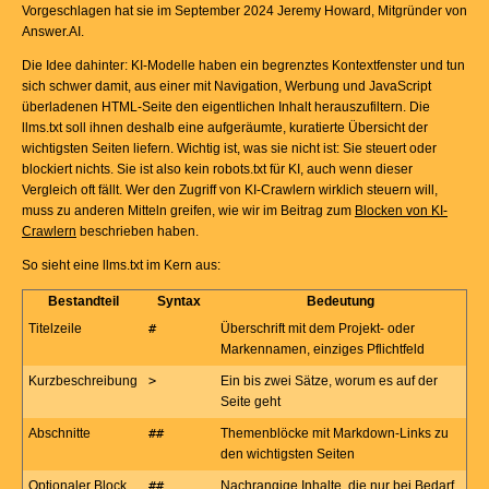
Vorgeschlagen hat sie im September 2024 Jeremy Howard, Mitgründer von
Answer.AI.
Die Idee dahinter: KI-Modelle haben ein begrenztes Kontextfenster und tun
sich schwer damit, aus einer mit Navigation, Werbung und JavaScript
überladenen HTML-Seite den eigentlichen Inhalt herauszufiltern. Die
llms.txt soll ihnen deshalb eine aufgeräumte, kuratierte Übersicht der
wichtigsten Seiten liefern. Wichtig ist, was sie nicht ist: Sie steuert oder
blockiert nichts. Sie ist also kein robots.txt für KI, auch wenn dieser
Vergleich oft fällt. Wer den Zugriff von KI-Crawlern wirklich steuern will,
muss zu anderen Mitteln greifen, wie wir im Beitrag zum
Blocken von KI-
Crawlern
beschrieben haben.
So sieht eine llms.txt im Kern aus:
Bestandteil
Syntax
Bedeutung
Titelzeile
#
Überschrift mit dem Projekt- oder
Markennamen, einziges Pflichtfeld
Kurzbeschreibung
>
Ein bis zwei Sätze, worum es auf der
Seite geht
Abschnitte
##
Themenblöcke mit Markdown-Links zu
den wichtigsten Seiten
Optionaler Block
##
Nachrangige Inhalte, die nur bei Bedarf