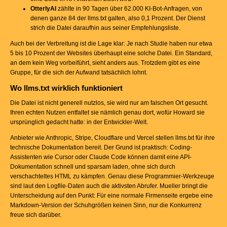
OtterlyAI
zählte in 90 Tagen über 62.000 KI-Bot-Anfragen, von
denen ganze 84 der llms.txt galten, also 0,1 Prozent. Der Dienst
strich die Datei daraufhin aus seiner Empfehlungsliste.
Auch bei der Verbreitung ist die Lage klar: Je nach Studie haben nur etwa
5 bis 10 Prozent der Websites überhaupt eine solche Datei. Ein Standard,
an dem kein Weg vorbeiführt, sieht anders aus. Trotzdem gibt es eine
Gruppe, für die sich der Aufwand tatsächlich lohnt.
Wo llms.txt wirklich funktioniert
Die Datei ist nicht generell nutzlos, sie wird nur am falschen Ort gesucht.
Ihren echten Nutzen entfaltet sie nämlich genau dort, wofür Howard sie
ursprünglich gedacht hatte: in der Entwickler-Welt.
Anbieter wie Anthropic, Stripe, Cloudflare und Vercel stellen llms.txt für ihre
technische Dokumentation bereit. Der Grund ist praktisch: Coding-
Assistenten wie Cursor oder Claude Code können damit eine API-
Dokumentation schnell und sparsam laden, ohne sich durch
verschachteltes HTML zu kämpfen. Genau diese Programmier-Werkzeuge
sind laut den Logfile-Daten auch die aktivsten Abrufer. Mueller bringt die
Unterscheidung auf den Punkt: Für eine normale Firmenseite ergebe eine
Markdown-Version der Schuhgrößen keinen Sinn, nur die Konkurrenz
freue sich darüber.