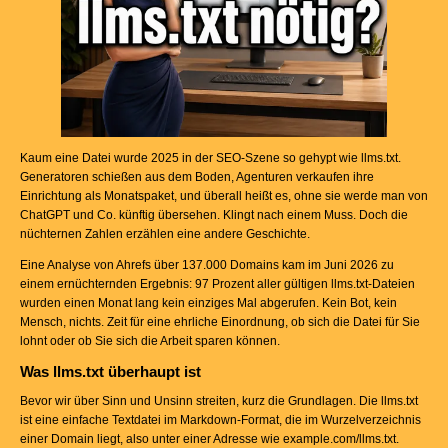
Kaum eine Datei wurde 2025 in der SEO-Szene so gehypt wie llms.txt.
Generatoren schießen aus dem Boden, Agenturen verkaufen ihre
Einrichtung als Monatspaket, und überall heißt es, ohne sie werde man von
ChatGPT und Co. künftig übersehen. Klingt nach einem Muss. Doch die
nüchternen Zahlen erzählen eine andere Geschichte.
Eine Analyse von Ahrefs über 137.000 Domains kam im Juni 2026 zu
einem ernüchternden Ergebnis: 97 Prozent aller gültigen llms.txt-Dateien
wurden einen Monat lang kein einziges Mal abgerufen. Kein Bot, kein
Mensch, nichts. Zeit für eine ehrliche Einordnung, ob sich die Datei für Sie
lohnt oder ob Sie sich die Arbeit sparen können.
Was llms.txt überhaupt ist
Bevor wir über Sinn und Unsinn streiten, kurz die Grundlagen. Die llms.txt
ist eine einfache Textdatei im Markdown-Format, die im Wurzelverzeichnis
einer Domain liegt, also unter einer Adresse wie example.com/llms.txt.