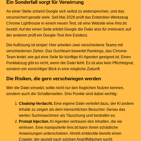
Ein Sonderfall sorgt für Verwirrung
An einer Stelle scheint Google sich selbst zu widersprechen, und das
verunsichert gerade viele. Seit Mai 2026 prüft das Entwickler-Werkzeug
Chrome Lighthouse in einem neuen Test, ob eine Website eine llms.txt
besitzt. Auf der einen Seite erklärt Google die Datei also für irrelevant, auf
der anderen prüft ein Google-Tool ihre Existenz.
Die Auflösung ist simpel: Hier arbeiten zwei verschiedene Teams mit
verschiedenen Zielen. Das Suchteam bewertet Rankings, das Chrome-
Team testet, wie gut eine Seite für künftige KI-Agenten geeignet ist. Einen
Punktabzug gibt es nicht, wenn die Datei fehlt. Es ist also kein Pflichtsignal,
sondern ein vorsichtiger Blick in eine mögliche Zukunft.
Die Risiken, die gern verschwiegen werden
Wer die Datei einsetzt, sollte nicht nur den fraglichen Nutzen kennen,
sondern auch die Schattenseiten. Drei Punkte sind dabei wichtig.
Cloaking-Verdacht.
Eine eigene Datei verleitet dazu, der KI andere
Inhalte zu zeigen als dem menschlichen Besucher. Genau das
werten Suchmaschinen als Täuschung und bestrafen es.
Prompt Injection.
KI-Agenten vertrauen den Inhalten, die sie
einlesen. Eine manipulierte llms.txt kann ihnen schädliche
Anweisungen unterschieben. Ahrefs entdeckte bereits einen
Crawler, der gezielt nach solchen Angriffsflächen sucht.