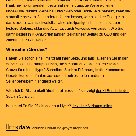
Ranking-Faktor, sondern bestenfalls eine günstige Wette auf eine
ungewisse Zukunft. Wer eine Entwickler- oder Doku-Seite betreibt, kann sie
sinnvoll einsetzen. Alle anderen fahren besser, wenn sie ihre Energie in
das stecken, was nachweislich wirkt: einzigartige Inhalte, eine sauber
lesbare Seitenstruktur und Autorität durch Verweise von außen. Wie Sie
damit gezielt in KI-Antworten landen, zeigt unser Beitrag zu
GEO und der
Zitierung in KI-Antworten
.
Wie sehen Sie das?
Haben Sie schon eine llms.txt auf Ihrer Seite, und falls ja, sehen Sie in den
Server-Logs überhaupt KI-Bots, die sie abrufen? Oder halten Sie das
Ganze für reinen Hype? Schreiben Sie Ihre Erfahrung in die Kommentare.
Gerade konkrete Zahlen aus euren Logfiles helfen anderen
Seitenbetreibern hier direkt weiter.
Wie sich KI-Sichtbarkeit überhaupt messen lässt, zeigt
der KI-Bericht in der
Search Console
.
Ist llms.txt für Sie Pflicht oder nur Hype?
Jetzt Ihre Meinung teilen
llms
datei
ehrliche
einordnung
gehypt
abgerufen