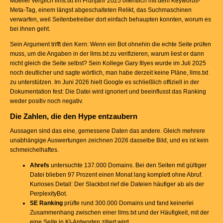
Mueller verglich llms.txt im Frühjahr 2025 öffentlich mit dem Keywords-
Meta-Tag, einem längst abgeschalteten Relikt, das Suchmaschinen
verwarfen, weil Seitenbetreiber dort einfach behaupten konnten, worum es
bei ihnen geht.
Sein Argument trifft den Kern: Wenn ein Bot ohnehin die echte Seite prüfen
muss, um die Angaben in der llms.txt zu verifizieren, warum liest er dann
nicht gleich die Seite selbst? Sein Kollege Gary Illyes wurde im Juli 2025
noch deutlicher und sagte wörtlich, man habe derzeit keine Pläne, llms.txt
zu unterstützen. Im Juni 2026 hielt Google es schließlich offiziell in der
Dokumentation fest: Die Datei wird ignoriert und beeinflusst das Ranking
weder positiv noch negativ.
Die Zahlen, die den Hype entzaubern
Aussagen sind das eine, gemessene Daten das andere. Gleich mehrere
unabhängige Auswertungen zeichnen 2026 dasselbe Bild, und es ist kein
schmeichelhaftes.
Ahrefs
untersuchte 137.000 Domains. Bei den Seiten mit gültiger
Datei blieben 97 Prozent einen Monat lang komplett ohne Abruf.
Kurioses Detail: Der Slackbot rief die Dateien häufiger ab als der
PerplexityBot.
SE Ranking
prüfte rund 300.000 Domains und fand keinerlei
Zusammenhang zwischen einer llms.txt und der Häufigkeit, mit der
eine Seite in KI-Antworten zitiert wird.