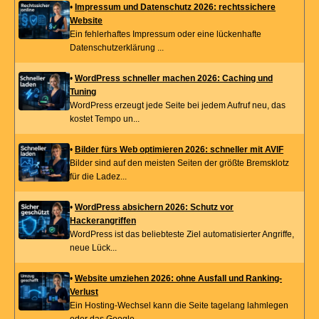
•
Impressum und Datenschutz 2026: rechtssichere
Website
Ein fehlerhaftes Impressum oder eine lückenhafte
Datenschutzerklärung ...
•
WordPress schneller machen 2026: Caching und
Tuning
WordPress erzeugt jede Seite bei jedem Aufruf neu, das
kostet Tempo un...
•
Bilder fürs Web optimieren 2026: schneller mit AVIF
Bilder sind auf den meisten Seiten der größte Bremsklotz
für die Ladez...
•
WordPress absichern 2026: Schutz vor
Hackerangriffen
WordPress ist das beliebteste Ziel automatisierter Angriffe,
neue Lück...
•
Website umziehen 2026: ohne Ausfall und Ranking-
Verlust
Ein Hosting-Wechsel kann die Seite tagelang lahmlegen
oder das Google-...