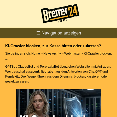
☰ Navigation anzeigen
KI-Crawler blocken, zur Kasse bitten oder zulassen?
Sie befinden sich:
Home
>
News Archiv
>
Webmaster
> KI-Crawler blocken,
...
GPTBot, ClaudeBot und PerplexityBot überziehen Webseiten mit Anfragen.
Wer pauschal aussperrt, fliegt aber aus den Antworten von ChatGPT und
Perplexity. Drei Wege führen aus dem Dilemma: blocken, kassieren oder
gezielt zulassen.