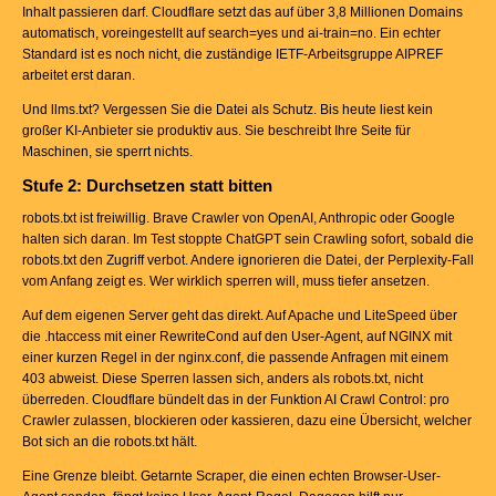
Inhalt passieren darf. Cloudflare setzt das auf über 3,8 Millionen Domains
automatisch, voreingestellt auf search=yes und ai-train=no. Ein echter
Standard ist es noch nicht, die zuständige IETF-Arbeitsgruppe AIPREF
arbeitet erst daran.
Und llms.txt? Vergessen Sie die Datei als Schutz. Bis heute liest kein
großer KI-Anbieter sie produktiv aus. Sie beschreibt Ihre Seite für
Maschinen, sie sperrt nichts.
Stufe 2: Durchsetzen statt bitten
robots.txt ist freiwillig. Brave Crawler von OpenAI, Anthropic oder Google
halten sich daran. Im Test stoppte ChatGPT sein Crawling sofort, sobald die
robots.txt den Zugriff verbot. Andere ignorieren die Datei, der Perplexity-Fall
vom Anfang zeigt es. Wer wirklich sperren will, muss tiefer ansetzen.
Auf dem eigenen Server geht das direkt. Auf Apache und LiteSpeed über
die .htaccess mit einer RewriteCond auf den User-Agent, auf NGINX mit
einer kurzen Regel in der nginx.conf, die passende Anfragen mit einem
403 abweist. Diese Sperren lassen sich, anders als robots.txt, nicht
überreden. Cloudflare bündelt das in der Funktion AI Crawl Control: pro
Crawler zulassen, blockieren oder kassieren, dazu eine Übersicht, welcher
Bot sich an die robots.txt hält.
Eine Grenze bleibt. Getarnte Scraper, die einen echten Browser-User-