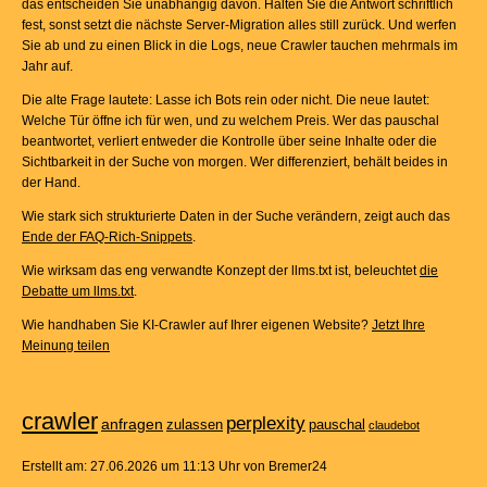
das entscheiden Sie unabhängig davon. Halten Sie die Antwort schriftlich
fest, sonst setzt die nächste Server-Migration alles still zurück. Und werfen
Sie ab und zu einen Blick in die Logs, neue Crawler tauchen mehrmals im
Jahr auf.
Die alte Frage lautete: Lasse ich Bots rein oder nicht. Die neue lautet:
Welche Tür öffne ich für wen, und zu welchem Preis. Wer das pauschal
beantwortet, verliert entweder die Kontrolle über seine Inhalte oder die
Sichtbarkeit in der Suche von morgen. Wer differenziert, behält beides in
der Hand.
Wie stark sich strukturierte Daten in der Suche verändern, zeigt auch das
Ende der FAQ-Rich-Snippets
.
Wie wirksam das eng verwandte Konzept der llms.txt ist, beleuchtet
die
Debatte um llms.txt
.
Wie handhaben Sie KI-Crawler auf Ihrer eigenen Website?
Jetzt Ihre
Meinung teilen
crawler
perplexity
anfragen
zulassen
pauschal
claudebot
Erstellt am: 27.06.2026 um 11:13 Uhr von Bremer24