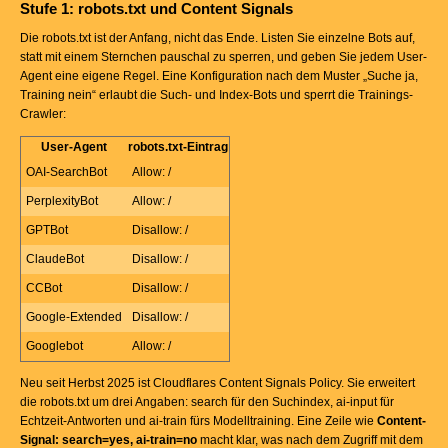
Stufe 1: robots.txt und Content Signals
Die robots.txt ist der Anfang, nicht das Ende. Listen Sie einzelne Bots auf,
statt mit einem Sternchen pauschal zu sperren, und geben Sie jedem User-
Agent eine eigene Regel. Eine Konfiguration nach dem Muster „Suche ja,
Training nein“ erlaubt die Such- und Index-Bots und sperrt die Trainings-
Crawler:
User-Agent
robots.txt-Eintrag
OAI-SearchBot
Allow: /
PerplexityBot
Allow: /
GPTBot
Disallow: /
ClaudeBot
Disallow: /
CCBot
Disallow: /
Google-Extended
Disallow: /
Googlebot
Allow: /
Neu seit Herbst 2025 ist Cloudflares Content Signals Policy. Sie erweitert
die robots.txt um drei Angaben: search für den Suchindex, ai-input für
Echtzeit-Antworten und ai-train fürs Modelltraining. Eine Zeile wie
Content-
Signal: search=yes, ai-train=no
macht klar, was nach dem Zugriff mit dem