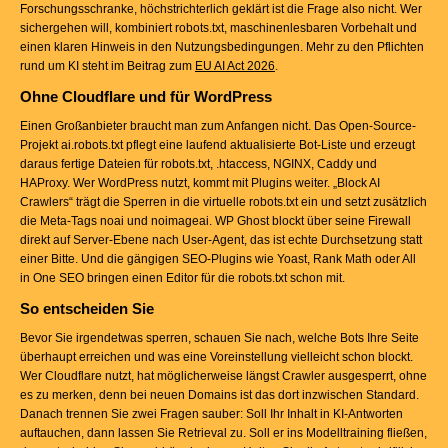
Forschungsschranke, höchstrichterlich geklärt ist die Frage also nicht. Wer
sichergehen will, kombiniert robots.txt, maschinenlesbaren Vorbehalt und
einen klaren Hinweis in den Nutzungsbedingungen. Mehr zu den Pflichten
rund um KI steht im Beitrag zum
EU AI Act 2026
.
Ohne Cloudflare und für WordPress
Einen Großanbieter braucht man zum Anfangen nicht. Das Open-Source-
Projekt ai.robots.txt pflegt eine laufend aktualisierte Bot-Liste und erzeugt
daraus fertige Dateien für robots.txt, .htaccess, NGINX, Caddy und
HAProxy. Wer WordPress nutzt, kommt mit Plugins weiter. „Block AI
Crawlers“ trägt die Sperren in die virtuelle robots.txt ein und setzt zusätzlich
die Meta-Tags noai und noimageai. WP Ghost blockt über seine Firewall
direkt auf Server-Ebene nach User-Agent, das ist echte Durchsetzung statt
einer Bitte. Und die gängigen SEO-Plugins wie Yoast, Rank Math oder All
in One SEO bringen einen Editor für die robots.txt schon mit.
So entscheiden Sie
Bevor Sie irgendetwas sperren, schauen Sie nach, welche Bots Ihre Seite
überhaupt erreichen und was eine Voreinstellung vielleicht schon blockt.
Wer Cloudflare nutzt, hat möglicherweise längst Crawler ausgesperrt, ohne
es zu merken, denn bei neuen Domains ist das dort inzwischen Standard.
Danach trennen Sie zwei Fragen sauber: Soll Ihr Inhalt in KI-Antworten
auftauchen, dann lassen Sie Retrieval zu. Soll er ins Modelltraining fließen,