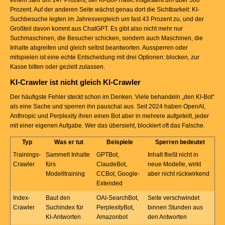
einem Jahr um 147 Prozent, der KI-Bot-Traffic insgesamt um über 300
Prozent. Auf der anderen Seite wächst genau dort die Sichtbarkeit: KI-
Suchbesuche legten im Jahresvergleich um fast 43 Prozent zu, und der
Großteil davon kommt aus ChatGPT. Es gibt also nicht mehr nur
Suchmaschinen, die Besucher schicken, sondern auch Maschinen, die
Inhalte abgreifen und gleich selbst beantworten. Aussperren oder
mitspielen ist eine echte Entscheidung mit drei Optionen: blocken, zur
Kasse bitten oder gezielt zulassen.
KI-Crawler ist nicht gleich KI-Crawler
Der häufigste Fehler steckt schon im Denken. Viele behandeln „den KI-Bot“
als eine Sache und sperren ihn pauschal aus. Seit 2024 haben OpenAI,
Anthropic und Perplexity ihren einen Bot aber in mehrere aufgeteilt, jeder
mit einer eigenen Aufgabe. Wer das übersieht, blockiert oft das Falsche.
Typ
Was er tut
Beispiele
Sperren bedeutet
Trainings-
Sammelt Inhalte
GPTBot,
Inhalt fließt nicht in
Crawler
fürs
ClaudeBot,
neue Modelle, wirkt
Modelltraining
CCBot, Google-
aber nicht rückwirkend
Extended
Index-
Baut den
OAI-SearchBot,
Seite verschwindet
Crawler
Suchindex für
PerplexityBot,
binnen Stunden aus
KI-Antworten
Amazonbot
den Antworten