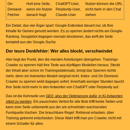
On-
Holt eine Seite,
ChatGPT-User,
Nutzer können die URL
Demand-
wenn ein Nutzer
Perplexity-User,
nicht mehr in den Chat
Fetcher
danach fragt
Claude-User
ziehen
Ein Detail, das viel Ärger spart: Google-Extended steuert nur, ob Ihre
Inhalte für Gemini genutzt werden. Es zu sperren ändert nichts am Google-
Ranking. Googlebot dagegen niemals blockieren, das wirft die Seite
komplett aus der Google-Suche.
Der teure Denkfehler: Wer alles blockt, verschwindet
Hier liegt der Punkt, den die meisten Anleitungen übergehen. Trainings-
Crawler zu sperren hält Ihre Texte aus künftigen Modellen heraus. Steckt
der Inhalt aber schon im Trainingsdatensatz, bringt das Sperren nichts
mehr, denn ein trainiertes Modell vergisst nicht. Index- und On-Demand-
Crawler zu sperren wirkt dagegen sofort. Innerhalb weniger Stunden taucht
Ihre Seite nicht mehr in den Antworten von ChatGPT oder Perplexity auf.
Das ist die Kehrseite von
GEO, also der Optimierung dafür, in KI-Antworten
zitiert zu werden
. Ein pauschales Verbot für alle Bots trifft beide Seiten und
kann eine Seite unbemerkt aus der am schnellsten wachsenden
Fundquelle löschen. Die brauchbare Regel: Retrieval erlauben, über
Training getrennt entscheiden. Diese Wahl trifft man pro Crawler, nicht mit
einem Schalter für alles.