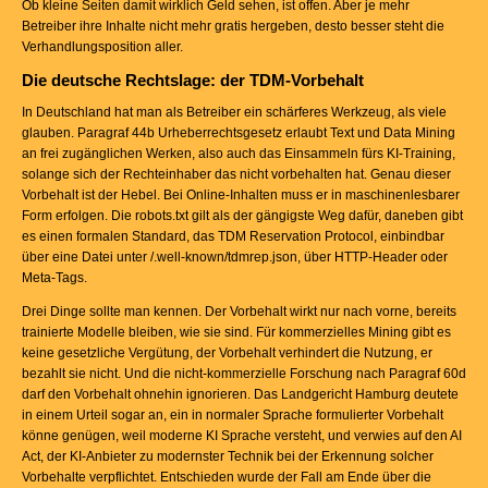
Ob kleine Seiten damit wirklich Geld sehen, ist offen. Aber je mehr
Betreiber ihre Inhalte nicht mehr gratis hergeben, desto besser steht die
Verhandlungsposition aller.
Die deutsche Rechtslage: der TDM-Vorbehalt
In Deutschland hat man als Betreiber ein schärferes Werkzeug, als viele
glauben. Paragraf 44b Urheberrechtsgesetz erlaubt Text und Data Mining
an frei zugänglichen Werken, also auch das Einsammeln fürs KI-Training,
solange sich der Rechteinhaber das nicht vorbehalten hat. Genau dieser
Vorbehalt ist der Hebel. Bei Online-Inhalten muss er in maschinenlesbarer
Form erfolgen. Die robots.txt gilt als der gängigste Weg dafür, daneben gibt
es einen formalen Standard, das TDM Reservation Protocol, einbindbar
über eine Datei unter /.well-known/tdmrep.json, über HTTP-Header oder
Meta-Tags.
Drei Dinge sollte man kennen. Der Vorbehalt wirkt nur nach vorne, bereits
trainierte Modelle bleiben, wie sie sind. Für kommerzielles Mining gibt es
keine gesetzliche Vergütung, der Vorbehalt verhindert die Nutzung, er
bezahlt sie nicht. Und die nicht-kommerzielle Forschung nach Paragraf 60d
darf den Vorbehalt ohnehin ignorieren. Das Landgericht Hamburg deutete
in einem Urteil sogar an, ein in normaler Sprache formulierter Vorbehalt
könne genügen, weil moderne KI Sprache versteht, und verwies auf den AI
Act, der KI-Anbieter zu modernster Technik bei der Erkennung solcher
Vorbehalte verpflichtet. Entschieden wurde der Fall am Ende über die