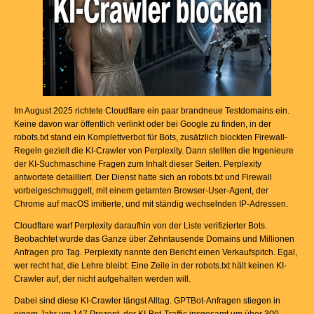
Im August 2025 richtete Cloudflare ein paar brandneue Testdomains ein.
Keine davon war öffentlich verlinkt oder bei Google zu finden, in der
robots.txt stand ein Komplettverbot für Bots, zusätzlich blockten Firewall-
Regeln gezielt die KI-Crawler von Perplexity. Dann stellten die Ingenieure
der KI-Suchmaschine Fragen zum Inhalt dieser Seiten. Perplexity
antwortete detailliert. Der Dienst hatte sich an robots.txt und Firewall
vorbeigeschmuggelt, mit einem getarnten Browser-User-Agent, der
Chrome auf macOS imitierte, und mit ständig wechselnden IP-Adressen.
Cloudflare warf Perplexity daraufhin von der Liste verifizierter Bots.
Beobachtet wurde das Ganze über Zehntausende Domains und Millionen
Anfragen pro Tag. Perplexity nannte den Bericht einen Verkaufspitch. Egal,
wer recht hat, die Lehre bleibt: Eine Zeile in der robots.txt hält keinen KI-
Crawler auf, der nicht aufgehalten werden will.
Dabei sind diese KI-Crawler längst Alltag. GPTBot-Anfragen stiegen in