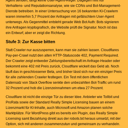
Agent senden, fängt keine User-Agent-Regel. Dagegen hilft nur
Verhaltens- und Reputationsanalyse, wie sie CDNs und Bot-Management-
Dienste betreiben. In einer Untersuchung von 16 bekannten KI-Crawlern
waren immerhin 5,7 Prozent der Anfragen mit gefälschtem User-Agent
unterwegs. Als Gegenmittel entsteht gerade Web Bot Auth: Bots signieren
ihre Anfragen kryptografisch, die Website prüft die Signatur. Noch ist das
ein Entwurf, aber er zeigt die Richtung.
Stufe 3: Zur Kasse bitten
Statt Crawler nur auszusperren, kann man sie zahlen lassen. Cloudflares
Pay-per-Crawl nutzt den alten HTTP-Statuscode 402, Payment Required.
Der Crawler zeigt entweder Zahlungsbereitschaft im Anfrage-Header oder
bekommt eine 402 mit Preis zurück, Cloudflare wickelt das Geld ab. Noch
läuft das in geschlossener Beta, und bisher lässt sich nur ein einziger Preis
für alle zahlenden Crawler festlegen. Ein Test mit dem öffentlichen
Datensatz von Stack Overflow senkte den unbezahlten Bot-Traffic um rund
32 Prozent und hob die Lizenzeinnahmen um etwa 27 Prozent.
Cloudflare ist nicht die einzige Tür zu dieser Idee. Anbieter wie Tollbit und
ProRata sowie der Standard Really Simple Licensing bauen an einem
Lizenzmarkt für KI-Inhalte, auch Microsoft und Amazon planen solche
Marktplätze. Für WordPress gibt es bereits ein Plugin, das Really Simple
Licensing samt Bezahlung direkt aus der robots.txt heraus umsetzt, mit der
Option, sich mit anderen zusammenzutun und gemeinsam zu verhandeln.