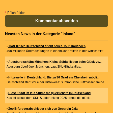
*
Pflichtfelder
Kommentar absenden
Neusten News in der Kategorie "Inland"
•
Trotz Krise: Deutschland erlebt neues Tourismushoch
498 Millionen Übernachtungen in einem Jahr, mitten in der Wirtschaftsf...
•
Augsburg schlägt München: Kleine Städte liegen beim Glück vo...
Augsburg überflügelt München: Laut SKL-Glücksatlas...
•
Hitzewelle in Deutschland: Bis zu 36 Grad am Oberrhein mögli...
Deutschland steht vor einer Hitzewelle: Subtropische Luftmassen treibe...
•
Diese Stadt ist laut Studie die glücklichste in Deutschland
Kassel ist laut dem SKL-Städteranking 2025 erneut die glückl...
•
Zoo Erfurt verabschiedet sich von Gepardin Jala