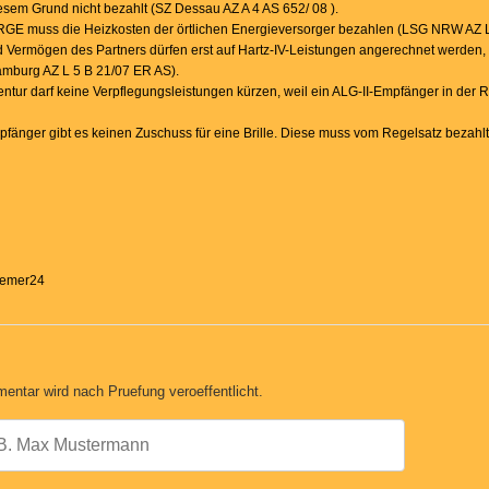
sem Grund nicht bezahlt (SZ Dessau AZ A 4 AS 652/ 08 ).
GE muss die Heizkosten der örtlichen Energieversorger bezahlen (LSG NRW AZ L
Vermögen des Partners dürfen erst auf Hartz-IV-Leistungen angerechnet werden
mburg AZ L 5 B 21/07 ER AS).
entur darf keine Verpflegungsleistungen kürzen, weil ein ALG-II-Empfänger in der 
Empfänger gibt es keinen Zuschuss für eine Brille. Diese muss vom Regelsatz bezah
Bremer24
entar wird nach Pruefung veroeffentlicht.