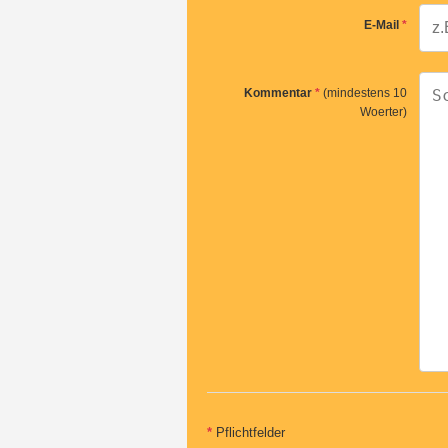
E-Mail
*
Kommentar
*
(mindestens 10
Woerter)
*
Pflichtfelder