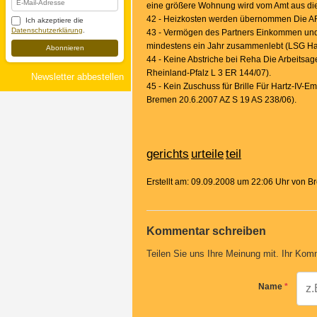
eine größere Wohnung wird vom Amt aus die
42 - Heizkosten werden übernommen Die AR
Ich akzeptiere die
Datenschutzerklärung
.
43 - Vermögen des Partners Einkommen und 
mindestens ein Jahr zusammenlebt (LSG Ha
Abonnieren
44 - Keine Abstriche bei Reha Die Arbeitsag
Rheinland-Pfalz L 3 ER 144/07).
Newsletter abbestellen
45 - Kein Zuschuss für Brille Für Hartz-IV-
Bremen 20.6.2007 AZ S 19 AS 238/06).
gerichts
urteile
teil
Erstellt am: 09.09.2008 um 22:06 Uhr von 
Kommentar schreiben
Teilen Sie uns Ihre Meinung mit. Ihr Komm
Name
*