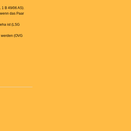
 1 B 49/06 AS).
, wenn das Paar
Reha ist (LSG
lt werden (OVG