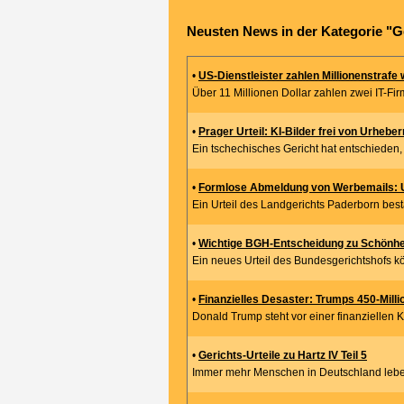
Neusten News in der Kategorie "G
•
US-Dienstleister zahlen Millionenstrafe 
Über 11 Millionen Dollar zahlen zwei IT-Fir
•
Prager Urteil: KI-Bilder frei von Urhebe
Ein tschechisches Gericht hat entschieden, d
•
Formlose Abmeldung von Werbemails: Urt
Ein Urteil des Landgerichts Paderborn bestä
•
Wichtige BGH-Entscheidung zu Schönhe
Ein neues Urteil des Bundesgerichtshofs kön
•
Finanzielles Desaster: Trumps 450-Milli
Donald Trump steht vor einer finanziellen Kri
•
Gerichts-Urteile zu Hartz IV Teil 5
Immer mehr Menschen in Deutschland leben