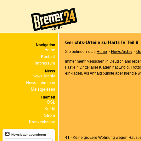
Gerichts-Urteile zu Hartz IV Teil 9
Navigation
Home
Sie befinden sich:
Home
>
News Archiv
>
Ge
Kontakt
Immer mehr Menschen in Deutschland leben v
Impressum
Fast ein Drittel aller Klagen hat Erfolg. Tro
News
einklagen. Als Anhaltspunkte aber hier die wi
News Archiv
News schreiben
Meistgelesen
Themen
DSL
Kredit
Strom
Krankenkasse
Newsletter abonnieren
41 - Keine größere Wohnung wegen Haustier