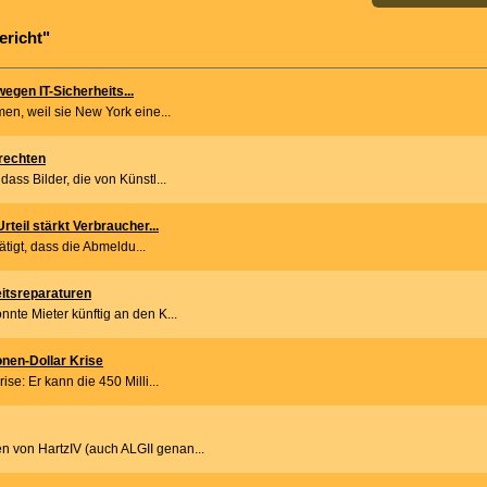
ericht"
wegen IT-Sicherheits...
men, weil sie New York eine...
rrechten
ass Bilder, die von Künstl...
eil stärkt Verbraucher...
tigt, dass die Abmeldu...
itsreparaturen
nte Mieter künftig an den K...
onen-Dollar Krise
se: Er kann die 450 Milli...
 von HartzIV (auch ALGII genan...