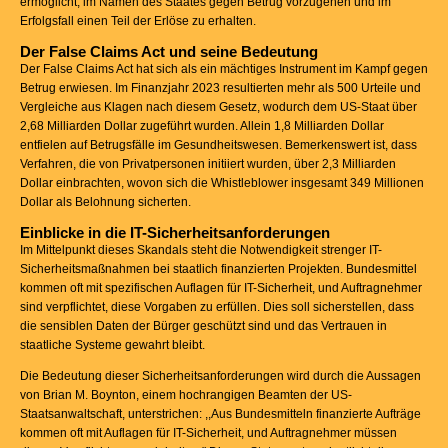
ermöglicht, im Namen des Staates gegen Betrug vorzugehen und im
Erfolgsfall einen Teil der Erlöse zu erhalten.
Der False Claims Act und seine Bedeutung
Der False Claims Act hat sich als ein mächtiges Instrument im Kampf gegen
Betrug erwiesen. Im Finanzjahr 2023 resultierten mehr als 500 Urteile und
Vergleiche aus Klagen nach diesem Gesetz, wodurch dem US-Staat über
2,68 Milliarden Dollar zugeführt wurden. Allein 1,8 Milliarden Dollar
entfielen auf Betrugsfälle im Gesundheitswesen. Bemerkenswert ist, dass
Verfahren, die von Privatpersonen initiiert wurden, über 2,3 Milliarden
Dollar einbrachten, wovon sich die Whistleblower insgesamt 349 Millionen
Dollar als Belohnung sicherten.
Einblicke in die IT-Sicherheitsanforderungen
Im Mittelpunkt dieses Skandals steht die Notwendigkeit strenger IT-
Sicherheitsmaßnahmen bei staatlich finanzierten Projekten. Bundesmittel
kommen oft mit spezifischen Auflagen für IT-Sicherheit, und Auftragnehmer
sind verpflichtet, diese Vorgaben zu erfüllen. Dies soll sicherstellen, dass
die sensiblen Daten der Bürger geschützt sind und das Vertrauen in
staatliche Systeme gewahrt bleibt.
Die Bedeutung dieser Sicherheitsanforderungen wird durch die Aussagen
von Brian M. Boynton, einem hochrangigen Beamten der US-
Staatsanwaltschaft, unterstrichen: ,,Aus Bundesmitteln finanzierte Aufträge
kommen oft mit Auflagen für IT-Sicherheit, und Auftragnehmer müssen