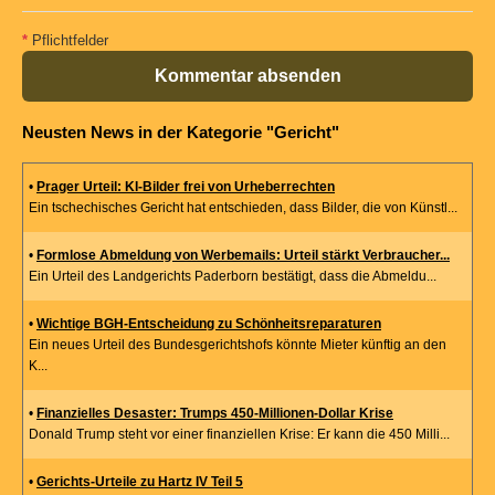
*
Pflichtfelder
Kommentar absenden
Neusten News in der Kategorie "Gericht"
•
Prager Urteil: KI-Bilder frei von Urheberrechten
Ein tschechisches Gericht hat entschieden, dass Bilder, die von Künstl...
•
Formlose Abmeldung von Werbemails: Urteil stärkt Verbraucher...
Ein Urteil des Landgerichts Paderborn bestätigt, dass die Abmeldu...
•
Wichtige BGH-Entscheidung zu Schönheitsreparaturen
Ein neues Urteil des Bundesgerichtshofs könnte Mieter künftig an den
K...
•
Finanzielles Desaster: Trumps 450-Millionen-Dollar Krise
Donald Trump steht vor einer finanziellen Krise: Er kann die 450 Milli...
•
Gerichts-Urteile zu Hartz IV Teil 5