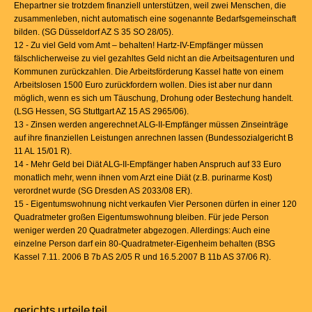
Ehepartner sie trotzdem finanziell unterstützen, weil zwei Menschen, die
zusammenleben, nicht automatisch eine sogenannte Bedarfsgemeinschaft
bilden. (SG Düsseldorf AZ S 35 SO 28/05).
12 - Zu viel Geld vom Amt – behalten! Hartz-IV-Empfänger müssen
fälschlicherweise zu viel gezahltes Geld nicht an die Arbeitsagenturen und
Kommunen zurückzahlen. Die Arbeitsförderung Kassel hatte von einem
Arbeitslosen 1500 Euro zurückfordern wollen. Dies ist aber nur dann
möglich, wenn es sich um Täuschung, Drohung oder Bestechung handelt.
(LSG Hessen, SG Stuttgart AZ 15 AS 2965/06).
13 - Zinsen werden angerechnet ALG-II-Empfänger müssen Zinseinträge
auf ihre finanziellen Leistungen anrechnen lassen (Bundessozialgericht B
11 AL 15/01 R).
14 - Mehr Geld bei Diät ALG-II-Empfänger haben Anspruch auf 33 Euro
monatlich mehr, wenn ihnen vom Arzt eine Diät (z.B. purinarme Kost)
verordnet wurde (SG Dresden AS 2033/08 ER).
15 - Eigentumswohnung nicht verkaufen Vier Personen dürfen in einer 120
Quadratmeter großen Eigentumswohnung bleiben. Für jede Person
weniger werden 20 Quadratmeter abgezogen. Allerdings: Auch eine
einzelne Person darf ein 80-Quadratmeter-Eigenheim behalten (BSG
Kassel 7.11. 2006 B 7b AS 2/05 R und 16.5.2007 B 11b AS 37/06 R).
gerichts
urteile
teil