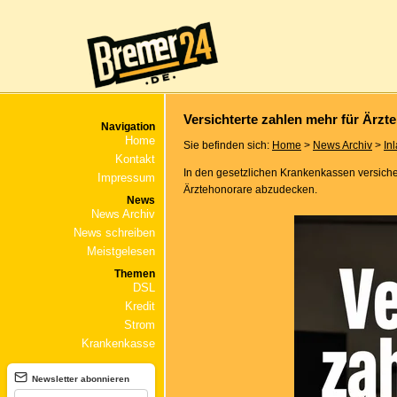
Versichterte zahlen mehr für Ärzt
Navigation
Home
Sie befinden sich:
Home
>
News Archiv
>
In
Kontakt
In den gesetzlichen Krankenkassen versich
Impressum
Ärztehonorare abzudecken.
News
News Archiv
News schreiben
Meistgelesen
Themen
DSL
Kredit
Strom
Krankenkasse
Newsletter abonnieren