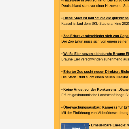
•
Hitzewelle in Deutschland: Bis zu 36 Gr
Deutschland steht vor einer Hitzewelle: Sub
•
Diese Stadt ist laut Studie die glücklich
Kassel ist laut dem SKL-Städteranking 2025 
•
Zoo Erfurt verabschiedet sich von Gepa
Der Zoo Erfurt muss sich von einem seiner 
•
Weiße Eier setzen sich durch: Braune Ei
Braune Eier verschwinden zunehmend aus 
•
Erfurter Zoo sucht neuen Direktor: Biol
Die Stadt Erfurt sucht einen neuen Direktor
•
Keine Angst vor der Konkurrenz: „Ganes
Erfurts gastronomische Landschaft begrüßt 
•
Überwachungsausbau: Kameras für Erfu
Mit der Einführung von Videoüberwachung a
•
Erneuerbare Energie: 