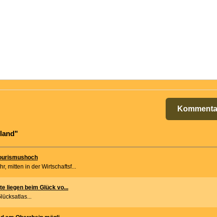
Kommenta
nland"
Tourismushoch
 mitten in der Wirtschaftsf...
e liegen beim Glück vo...
ücksatlas...