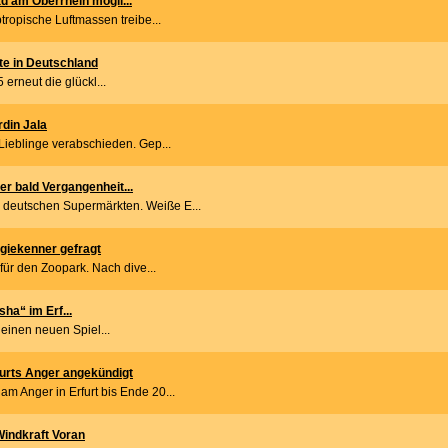
ad am Oberrhein mögli...
tropische Luftmassen treibe...
ste in Deutschland
erneut die glückl...
rdin Jala
Lieblinge verabschieden. Gep...
er bald Vergangenheit...
deutschen Supermärkten. Weiße E...
ogiekenner gefragt
 für den Zoopark. Nach dive...
ha“ im Erf...
einen neuen Spiel...
rts Anger angekündigt
m Anger in Erfurt bis Ende 20...
Windkraft Voran