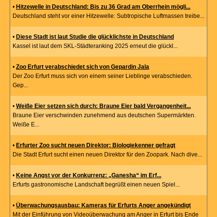
•
Hitzewelle in Deutschland: Bis zu 36 Grad am Oberrhein mögli...
Deutschland steht vor einer Hitzewelle: Subtropische Luftmassen treibe...
•
Diese Stadt ist laut Studie die glücklichste in Deutschland
Kassel ist laut dem SKL-Städteranking 2025 erneut die glückl...
•
Zoo Erfurt verabschiedet sich von Gepardin Jala
Der Zoo Erfurt muss sich von einem seiner Lieblinge verabschieden.
Gep...
•
Weiße Eier setzen sich durch: Braune Eier bald Vergangenheit...
Braune Eier verschwinden zunehmend aus deutschen Supermärkten.
Weiße E...
•
Erfurter Zoo sucht neuen Direktor: Biologiekenner gefragt
Die Stadt Erfurt sucht einen neuen Direktor für den Zoopark. Nach dive...
•
Keine Angst vor der Konkurrenz: „Ganesha“ im Erf...
Erfurts gastronomische Landschaft begrüßt einen neuen Spiel...
•
Überwachungsausbau: Kameras für Erfurts Anger angekündigt
Mit der Einführung von Videoüberwachung am Anger in Erfurt bis Ende