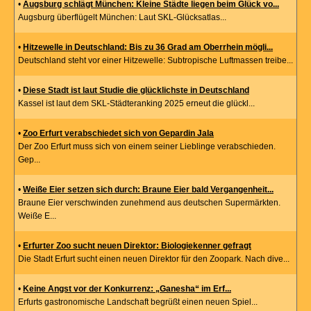
•
Augsburg schlägt München: Kleine Städte liegen beim Glück vo...
Augsburg überflügelt München: Laut SKL-Glücksatlas...
•
Hitzewelle in Deutschland: Bis zu 36 Grad am Oberrhein mögli...
Deutschland steht vor einer Hitzewelle: Subtropische Luftmassen treibe...
•
Diese Stadt ist laut Studie die glücklichste in Deutschland
Kassel ist laut dem SKL-Städteranking 2025 erneut die glückl...
•
Zoo Erfurt verabschiedet sich von Gepardin Jala
Der Zoo Erfurt muss sich von einem seiner Lieblinge verabschieden.
Gep...
•
Weiße Eier setzen sich durch: Braune Eier bald Vergangenheit...
Braune Eier verschwinden zunehmend aus deutschen Supermärkten.
Weiße E...
•
Erfurter Zoo sucht neuen Direktor: Biologiekenner gefragt
Die Stadt Erfurt sucht einen neuen Direktor für den Zoopark. Nach dive...
•
Keine Angst vor der Konkurrenz: „Ganesha“ im Erf...
Erfurts gastronomische Landschaft begrüßt einen neuen Spiel...