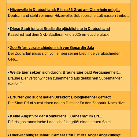
•
Hitzewelle in Deutschland: Bis zu 36 Grad am Oberrhein mögli...
Deutschland steht vor einer Hitzewelle: Subtropische Luftmassen treibe...
•
Diese Stadt ist laut Studie die glücklichste in Deutschland
Kassel ist laut dem SKL-Städteranking 2025 erneut die glückl...
•
Zoo Erfurt verabschiedet sich von Gepardin Jala
Der Zoo Erfurt muss sich von einem seiner Lieblinge verabschieden.
Gep...
•
Weiße Eier setzen sich durch: Braune Eier bald Vergangenheit...
Braune Eier verschwinden zunehmend aus deutschen Supermärkten.
Weiße E...
•
Erfurter Zoo sucht neuen Direktor: Biologiekenner gefragt
Die Stadt Erfurt sucht einen neuen Direktor für den Zoopark. Nach dive...
•
Keine Angst vor der Konkurrenz: „Ganesha“ im Erf...
Erfurts gastronomische Landschaft begrüßt einen neuen Spiel...
•
Überwachungsausbau: Kameras für Erfurts Anger angekündigt