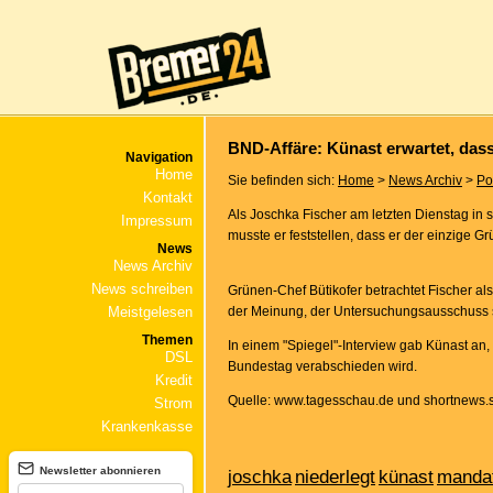
BND-Affäre: Künast erwartet, dass
Navigation
Home
Sie befinden sich:
Home
>
News Archiv
>
Pol
Kontakt
Als Joschka Fischer am letzten Dienstag in
Impressum
musste er feststellen, dass er der einzige G
News
News Archiv
News schreiben
Grünen-Chef Bütikofer betrachtet Fischer al
Meistgelesen
der Meinung, der Untersuchungsausschuss se
Themen
In einem "Spiegel"-Interview gab Künast an
DSL
Bundestag verabschieden wird.
Kredit
Quelle: www.tagesschau.de und shortnews.s
Strom
Krankenkasse
Newsletter abonnieren
joschka
niederlegt
künast
manda