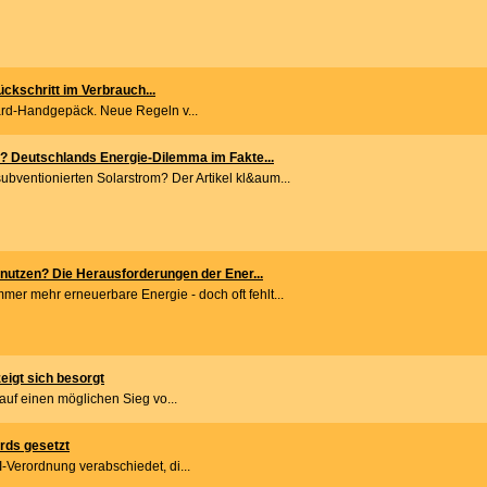
kschritt im Verbrauch...
ard-Handgepäck. Neue Regeln v...
? Deutschlands Energie-Dilemma im Fakte...
ubventionierten Solarstrom? Der Artikel kl&aum...
nutzen? Die Herausforderungen der Ener...
mer mehr erneuerbare Energie - doch oft fehlt...
igt sich besorgt
auf einen möglichen Sieg vo...
rds gesetzt
-Verordnung verabschiedet, di...