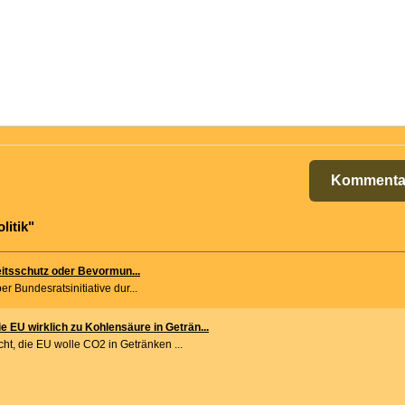
Kommenta
litik"
itsschutz oder Bevormun...
r Bundesratsinitiative dur...
e EU wirklich zu Kohlensäure in Geträn...
cht, die EU wolle CO2 in Getränken ...