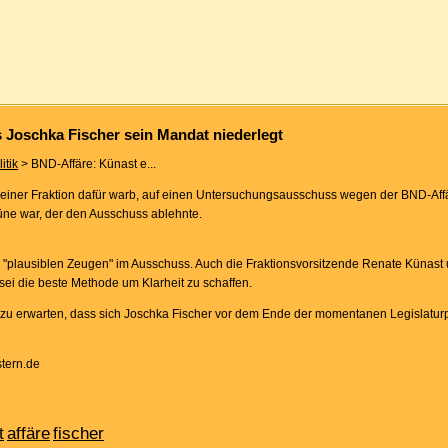
 Joschka Fischer sein Mandat niederlegt
itik
> BND-Affäre: Künast e...
 seiner Fraktion dafür warb, auf einen Untersuchungsausschuss wegen der BND-Affä
rüne war, der den Ausschuss ablehnte.
s "plausiblen Zeugen" im Ausschuss. Auch die Fraktionsvorsitzende Renate Künast 
i die beste Methode um Klarheit zu schaffen.
, zu erwarten, dass sich Joschka Fischer vor dem Ende der momentanen Legislatu
tern.de
t
affäre
fischer