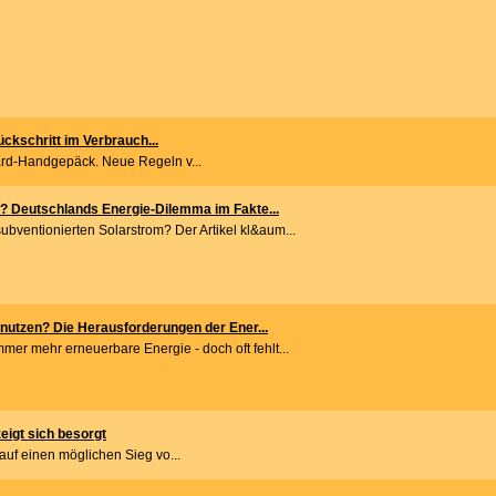
kschritt im Verbrauch...
ard-Handgepäck. Neue Regeln v...
? Deutschlands Energie-Dilemma im Fakte...
ubventionierten Solarstrom? Der Artikel kl&aum...
nutzen? Die Herausforderungen der Ener...
mer mehr erneuerbare Energie - doch oft fehlt...
igt sich besorgt
auf einen möglichen Sieg vo...