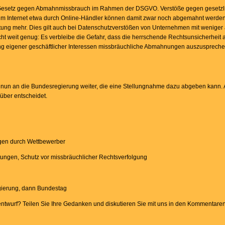
n Gesetz gegen Abmahnmissbrauch im Rahmen der DSGVO. Verstöße gegen gesetzl
 im Internet etwa durch Online-Händler können damit zwar noch abgemahnt werden
tung mehr. Dies gilt auch bei Datenschutzverstößen von Unternehmen mit weniger a
 weit genug: Es verbleibe die Gefahr, dass die herrschende Rechtsunsicherheit 
 eigener geschäftlicher Interessen missbräuchliche Abmahnungen auszusprechen
 nun an die Bundesregierung weiter, die eine Stellungnahme dazu abgeben kann.
über entscheidet.
en durch Wettbewerber
tungen, Schutz vor missbräuchlicher Rechtsverfolgung
gierung, dann Bundestag
twurf? Teilen Sie Ihre Gedanken und diskutieren Sie mit uns in den Kommentaren