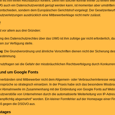
es ihm einen Rechtsbruch vorwirft. Denn ein solcher könnte immer zu einem Wet
G auch ein Datenschutzverstoß gerügt werden kann, ist momentan aber umstritten
 entschieden, sondern dem Europäischen Gerichtshof vorgelegt. Der Gesetzentwurf
utzverletzungen ausdrücklich eine Mitbewerberklage nicht mehr zulässt.
f
 vor allem aus drei Gründen:
ng des Datenschutzrechtes über das UWG ist ihm zufolge gar nicht erforderlich, d
en zur Verfügung stelle.
ng
: Die Grundverordnung und ähnliche Vorschriften dienen nicht der Sicherung de
bestimmung.
hutzfragen sei die Gefahr der missbräuchlichen Rechtsverfolgung durch Konkurre
und um Google Fonts
rbänden sind Mitbewerber nicht dem Allgemein- oder Verbraucherinteresse verpflic
sprüche so strategisch einsetzen. In der Praxis habe sich das besondere Missbr
 der Abmahnwelle im Zusammenhang mit der Einbindung von Google Fonts auf Webse
utzverstöße von Unternehmen durch die automatisierte Weiterleitung von IP-Adress
npflichtig abgemahnt" worden. Ein kleiner Formfehler auf der Homepage einer Fi
stoß gegen die DSGVO aus.
stages