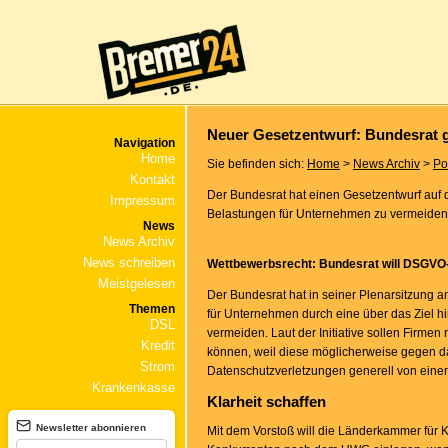
Neuer Gesetzentwurf: Bundesra
Navigation
Home
Sie befinden sich:
Home
>
News Archiv
>
Pol
Kontakt
Der Bundesrat hat einen Gesetzentwurf auf
Impressum
Belastungen für Unternehmen zu vermeiden 
News
News Archiv
News schreiben
Wettbewerbsrecht: Bundesrat will DSGV
Meistgelesen
Der Bundesrat hat in seiner Plenarsitzung a
Themen
für Unternehmen durch eine über das Ziel 
DSL
vermeiden. Laut der Initiative sollen Fir
Kredit
können, weil diese möglicherweise gegen d
Strom
Datenschutzverletzungen generell von ei
Krankenkasse
Klarheit schaffen
Newsletter abonnieren
Mit dem Vorstoß will die Länderkammer für K