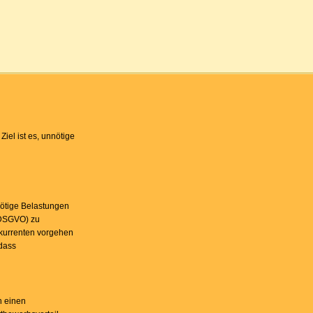
el ist es, unnötige
nötige Belastungen
(DSGVO) zu
nkurrenten vorgehen
 dass
n einen