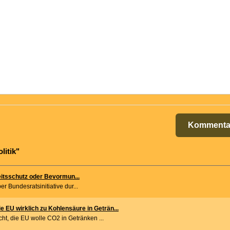
Kommenta
litik"
itsschutz oder Bevormun...
r Bundesratsinitiative dur...
e EU wirklich zu Kohlensäure in Geträn...
cht, die EU wolle CO2 in Getränken ...