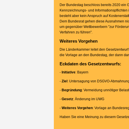
Der Bundestag beschloss bereits 2020 ei
Kennzeichnungs- und Informationspflichten
besteht aber kein Anspruch auf Kostenerstat
Dem Bundesrat gehen diese Ausnahmen nicht
um gegenüber Wettbewerbern "zur Förderung
Verfahren zu führen".
Weiteres Vorgehen
Die Länderkammer leitet den Gesetzentwurf
die Vorlage an den Bundestag, der dann dar
Eckdaten des Gesetzentwurfs:
-
Initiative
: Bayern
-
Ziel
: Untersagung von DSGVO-Abmahnung
-
Begründung
: Vermeidung unnötiger Belas
-
Gesetz
: Änderung im UWG
-
Weiteres Vorgehen
: Vorlage an Bundesre
Haben Sie eine Meinung zu diesem Gesetzen