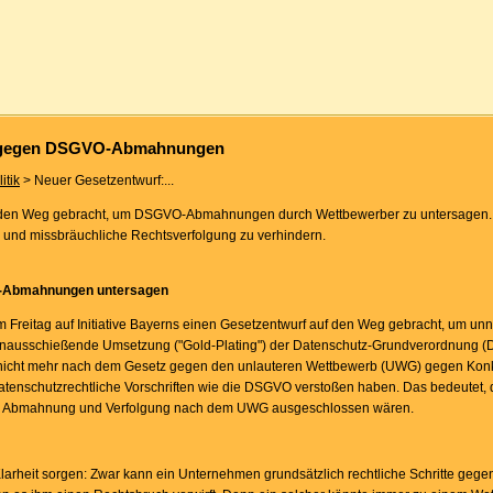
t gegen DSGVO-Abmahnungen
itik
> Neuer Gesetzentwurf:...
 den Weg gebracht, um DSGVO-Abmahnungen durch Wettbewerber zu untersagen. Zi
und missbräuchliche Rechtsverfolgung zu verhindern.
O-Abmahnungen untersagen
m Freitag auf Initiative Bayerns einen Gesetzentwurf auf den Weg gebracht, um un
hinausschießende Umsetzung ("Gold-Plating") der Datenschutz-Grundverordnung 
men nicht mehr nach dem Gesetz gegen den unlauteren Wettbewerb (UWG) gegen Ko
atenschutzrechtliche Vorschriften wie die DSGVO verstoßen haben. Das bedeutet,
ner Abmahnung und Verfolgung nach dem UWG ausgeschlossen wären.
larheit sorgen: Zwar kann ein Unternehmen grundsätzlich rechtliche Schritte gege