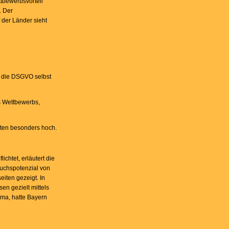
tbewerbsvorteil
. Der
 der Länder sieht
a die DSGVO selbst
s Wettbewerbs,
nten besonders hoch.
htet, erläutert die
auchspotenzial von
iten gezeigt. In
en gezielt mittels
rma, hatte Bayern