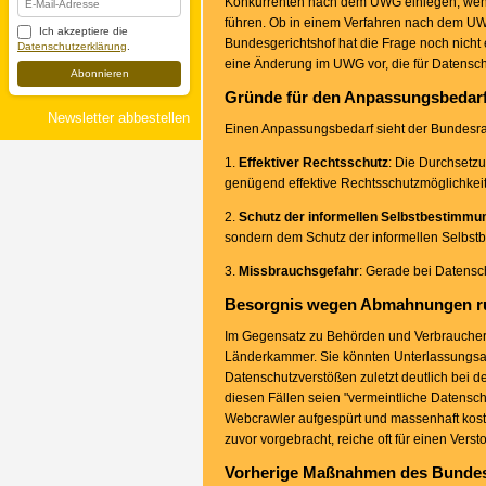
Konkurrenten nach dem UWG einlegen, wenn 
führen. Ob in einem Verfahren nach dem UW
Ich akzeptiere die
Bundesgerichtshof hat die Frage noch nicht
Datenschutzerklärung
.
eine Änderung im UWG vor, die für Datensch
Abonnieren
Gründe für den Anpassungsbedar
Newsletter abbestellen
Einen Anpassungsbedarf sieht der Bundesrat
1.
Effektiver Rechtsschutz
: Die Durchsetzu
genügend effektive Rechtsschutzmöglichkeit
2.
Schutz der informellen Selbstbestimmu
sondern dem Schutz der informellen Selbst
3.
Missbrauchsgefahr
: Gerade bei Datensc
Besorgnis wegen Abmahnungen r
Im Gegensatz zu Behörden und Verbraucherve
Länderkammer. Sie könnten Unterlassungsan
Datenschutzverstößen zuletzt deutlich bei
diesen Fällen seien "vermeintliche Datensch
Webcrawler aufgespürt und massenhaft koste
zuvor vorgebracht, reiche oft für einen Ver
Vorherige Maßnahmen des Bunde