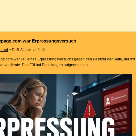
mepage.com war Erpressungsversuch
ternet
> DoS-Attacke auf mill...
e.com war Teil eines Erpressungsversuchs gegen den Besitzer der Seite, der mit
llar verdiente. Das FBI hat Ermittlungen aufgenommen.