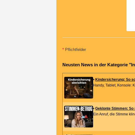
*
Pflichtfelder
Neusten News in der Kategorie "In
•
Kindersicherung: So sc
Handy, Tablet, Konsole: Ki
•
Geklonte Stimmen: So s
Ein Anruf, die Stimme kling