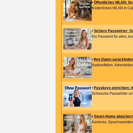
•
Öffentliches WLAN: So 
Kostenloses WLAN in Café, 
•
Sichere Passwörter: So
Ein Passwort für alles, k
•
Ihre Daten zurückholen
Auskunfteien, Adresshändl
•
Passkeys einrichten: 
Schwache Passwörter und g
•
Smart-Home absichern:
Kameras, Sprachassistente