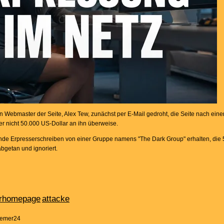
en Webmaster der Seite, Alex Tew, zunächst per E-Mail gedroht, die Seite nach ein
er nicht 50.000 US-Dollar an ihn überweise.
nde Erpresserschreiben von einer Gruppe namens "The Dark Group" erhalten, die 
abgetan und ignoriert.
larhomepage
attacke
Bremer24