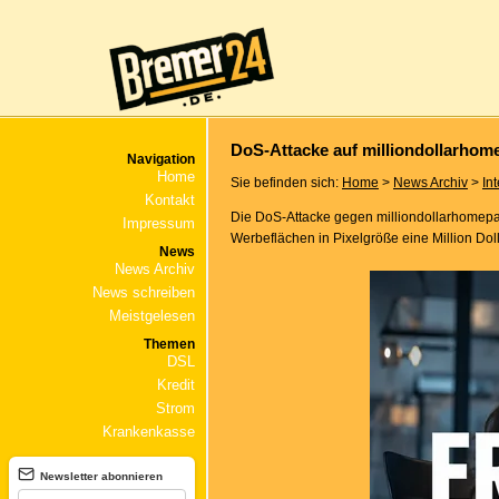
DoS-Attacke auf milliondollarho
Navigation
Home
Sie befinden sich:
Home
>
News Archiv
>
In
Kontakt
Die DoS-Attacke gegen milliondollarhomepag
Impressum
Werbeflächen in Pixelgröße eine Million Do
News
News Archiv
News schreiben
Meistgelesen
Themen
DSL
Kredit
Strom
Krankenkasse
Newsletter abonnieren