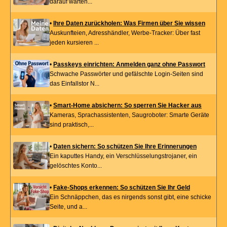
darauf warten...
•
Ihre Daten zurückholen: Was Firmen über Sie wissen
Auskunfteien, Adresshändler, Werbe-Tracker: Über fast
jeden kursieren ...
•
Passkeys einrichten: Anmelden ganz ohne Passwort
Schwache Passwörter und gefälschte Login-Seiten sind
das Einfallstor N...
•
Smart-Home absichern: So sperren Sie Hacker aus
Kameras, Sprachassistenten, Saugroboter: Smarte Geräte
sind praktisch,...
•
Daten sichern: So schützen Sie Ihre Erinnerungen
Ein kaputtes Handy, ein Verschlüsselungstrojaner, ein
gelöschtes Konto...
•
Fake-Shops erkennen: So schützen Sie Ihr Geld
Ein Schnäppchen, das es nirgends sonst gibt, eine schicke
Seite, und a...