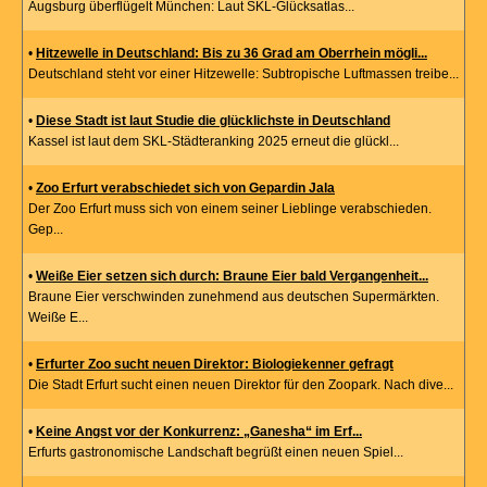
Augsburg überflügelt München: Laut SKL-Glücksatlas...
•
Hitzewelle in Deutschland: Bis zu 36 Grad am Oberrhein mögli...
Deutschland steht vor einer Hitzewelle: Subtropische Luftmassen treibe...
•
Diese Stadt ist laut Studie die glücklichste in Deutschland
Kassel ist laut dem SKL-Städteranking 2025 erneut die glückl...
•
Zoo Erfurt verabschiedet sich von Gepardin Jala
Der Zoo Erfurt muss sich von einem seiner Lieblinge verabschieden.
Gep...
•
Weiße Eier setzen sich durch: Braune Eier bald Vergangenheit...
Braune Eier verschwinden zunehmend aus deutschen Supermärkten.
Weiße E...
•
Erfurter Zoo sucht neuen Direktor: Biologiekenner gefragt
Die Stadt Erfurt sucht einen neuen Direktor für den Zoopark. Nach dive...
•
Keine Angst vor der Konkurrenz: „Ganesha“ im Erf...
Erfurts gastronomische Landschaft begrüßt einen neuen Spiel...