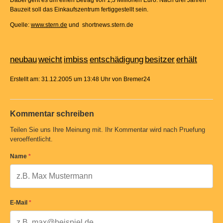
Dabei geht es um einen Betrag von 1,3 Millionen Euro. Nach drei Jahren
Bauzeit soll das Einkaufszentrum fertiggestellt sein.
Quelle:
www.stern.de
und shortnews.stern.de
neubau
weicht
imbiss
entschädigung
besitzer
erhält
Erstellt am: 31.12.2005 um 13:48 Uhr von Bremer24
Kommentar schreiben
Teilen Sie uns Ihre Meinung mit. Ihr Kommentar wird nach Pruefung
veroeffentlicht.
Name
*
E-Mail
*