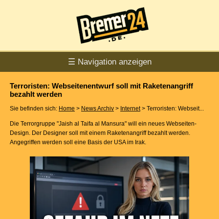
☰ Navigation anzeigen
Terroristen: Webseitenentwurf soll mit Raketenangriff
bezahlt werden
Sie befinden sich:
Home
>
News Archiv
>
Internet
> Terroristen: Webseit...
Die Terrorgruppe "Jaish al Taifa al Mansura" will ein neues Webseiten-
Design. Der Designer soll mit einem Raketenangriff bezahlt werden.
Angegriffen werden soll eine Basis der USA im Irak.