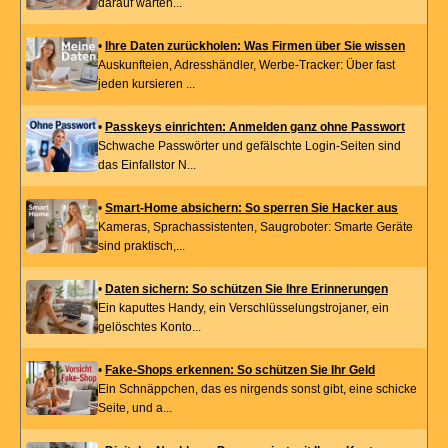
darauf warten...
•
Ihre Daten zurückholen: Was Firmen über Sie wissen
Auskunfteien, Adresshändler, Werbe-Tracker: Über fast
jeden kursieren ...
•
Passkeys einrichten: Anmelden ganz ohne Passwort
Schwache Passwörter und gefälschte Login-Seiten sind
das Einfallstor N...
•
Smart-Home absichern: So sperren Sie Hacker aus
Kameras, Sprachassistenten, Saugroboter: Smarte Geräte
sind praktisch,...
•
Daten sichern: So schützen Sie Ihre Erinnerungen
Ein kaputtes Handy, ein Verschlüsselungstrojaner, ein
gelöschtes Konto...
•
Fake-Shops erkennen: So schützen Sie Ihr Geld
Ein Schnäppchen, das es nirgends sonst gibt, eine schicke
Seite, und a...