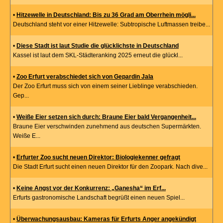
•
Hitzewelle in Deutschland: Bis zu 36 Grad am Oberrhein mögli...
Deutschland steht vor einer Hitzewelle: Subtropische Luftmassen treibe...
•
Diese Stadt ist laut Studie die glücklichste in Deutschland
Kassel ist laut dem SKL-Städteranking 2025 erneut die glückl...
•
Zoo Erfurt verabschiedet sich von Gepardin Jala
Der Zoo Erfurt muss sich von einem seiner Lieblinge verabschieden.
Gep...
•
Weiße Eier setzen sich durch: Braune Eier bald Vergangenheit...
Braune Eier verschwinden zunehmend aus deutschen Supermärkten.
Weiße E...
•
Erfurter Zoo sucht neuen Direktor: Biologiekenner gefragt
Die Stadt Erfurt sucht einen neuen Direktor für den Zoopark. Nach dive...
•
Keine Angst vor der Konkurrenz: „Ganesha“ im Erf...
Erfurts gastronomische Landschaft begrüßt einen neuen Spiel...
•
Überwachungsausbau: Kameras für Erfurts Anger angekündigt