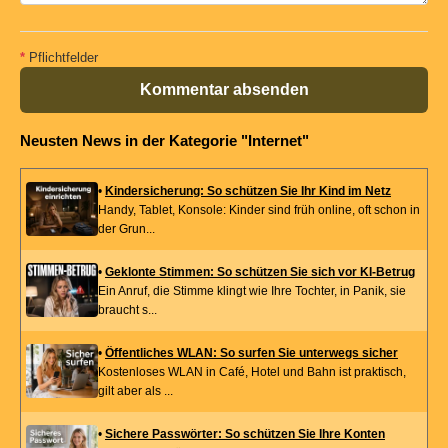
*
Pflichtfelder
Kommentar absenden
Neusten News in der Kategorie "Internet"
•
Kindersicherung: So schützen Sie Ihr Kind im Netz
Handy, Tablet, Konsole: Kinder sind früh online, oft schon in
der Grun...
•
Geklonte Stimmen: So schützen Sie sich vor KI-Betrug
Ein Anruf, die Stimme klingt wie Ihre Tochter, in Panik, sie
braucht s...
•
Öffentliches WLAN: So surfen Sie unterwegs sicher
Kostenloses WLAN in Café, Hotel und Bahn ist praktisch,
gilt aber als ...
•
Sichere Passwörter: So schützen Sie Ihre Konten