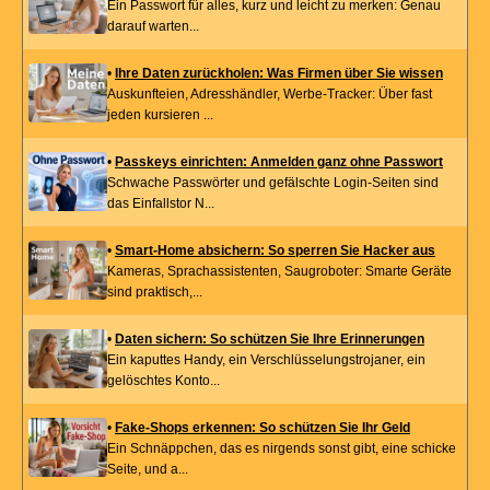
Ein Passwort für alles, kurz und leicht zu merken: Genau
darauf warten...
•
Ihre Daten zurückholen: Was Firmen über Sie wissen
Auskunfteien, Adresshändler, Werbe-Tracker: Über fast
jeden kursieren ...
•
Passkeys einrichten: Anmelden ganz ohne Passwort
Schwache Passwörter und gefälschte Login-Seiten sind
das Einfallstor N...
•
Smart-Home absichern: So sperren Sie Hacker aus
Kameras, Sprachassistenten, Saugroboter: Smarte Geräte
sind praktisch,...
•
Daten sichern: So schützen Sie Ihre Erinnerungen
Ein kaputtes Handy, ein Verschlüsselungstrojaner, ein
gelöschtes Konto...
•
Fake-Shops erkennen: So schützen Sie Ihr Geld
Ein Schnäppchen, das es nirgends sonst gibt, eine schicke
Seite, und a...