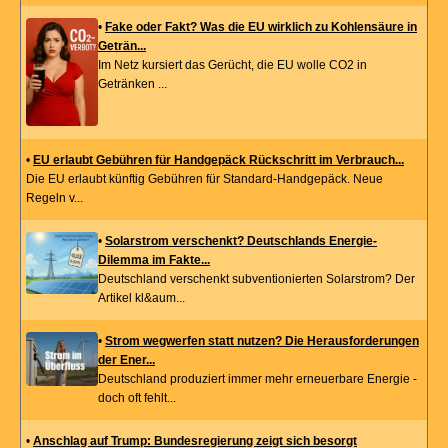
•
Fake oder Fakt? Was die EU wirklich zu Kohlensäure in
Geträn...
Im Netz kursiert das Gerücht, die EU wolle CO2 in
Getränken ...
•
EU erlaubt Gebühren für Handgepäck Rückschritt im Verbrauch...
Die EU erlaubt künftig Gebühren für Standard-Handgepäck. Neue
Regeln v...
•
Solarstrom verschenkt? Deutschlands Energie-
Dilemma im Fakte...
Deutschland verschenkt subventionierten Solarstrom? Der
Artikel kl&aum...
•
Strom wegwerfen statt nutzen? Die Herausforderungen
der Ener...
Deutschland produziert immer mehr erneuerbare Energie -
doch oft fehlt...
•
Anschlag auf Trump: Bundesregierung zeigt sich besorgt