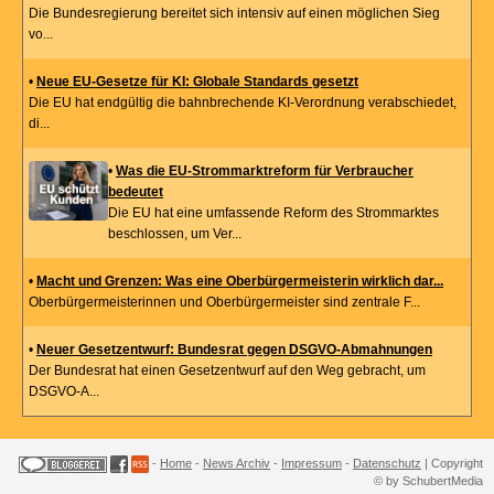
Die Bundesregierung bereitet sich intensiv auf einen möglichen Sieg
vo...
•
Neue EU-Gesetze für KI: Globale Standards gesetzt
Die EU hat endgültig die bahnbrechende KI-Verordnung verabschiedet,
di...
•
Was die EU-Strommarktreform für Verbraucher
bedeutet
Die EU hat eine umfassende Reform des Strommarktes
beschlossen, um Ver...
•
Macht und Grenzen: Was eine Oberbürgermeisterin wirklich dar...
Oberbürgermeisterinnen und Oberbürgermeister sind zentrale F...
•
Neuer Gesetzentwurf: Bundesrat gegen DSGVO-Abmahnungen
Der Bundesrat hat einen Gesetzentwurf auf den Weg gebracht, um
DSGVO-A...
-
Home
-
News Archiv
-
Impressum
-
Datenschutz
| Copyright
© by SchubertMedia