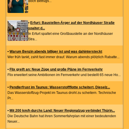
doch Betrugs...
•
Erfurt: Baustellen-Ärger auf der Nordhäuser Straße
spaltet d...
In Erfurt spaltet eine Großbaustelle an der Nordhäuser
Stra...
•
Warum Benzin abends billiger ist und was dahintersteckt
Wer früh tankt, zahlt fast immer drauf. Warum abends plötzlich Rabatte...
•
Flix greift an: Neue Züge und große Pläne im Fernverkehr
Flix erweitert seine Ambitionen im Fernverkehr und bestellt 65 neue Ho...
•
Pendlerfrust im Taunus: Wasserstoffflotte scheitert, Dieselz...
Das Wasserstoffzug-Projekt im Taunus droht zu scheitern. Technische
Pr...
•
Mit 200 km/h durchs Land: Neuer Regionalzug verbindet Thürin...
Die Deutsche Bahn hat ihren Sommerfahrplan mit einer bedeutenden
Neuer...