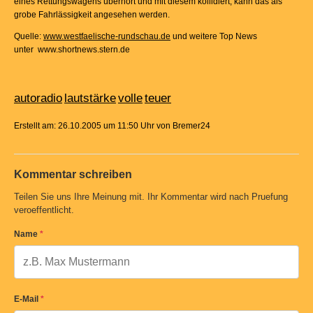
eines Rettungswagens überhört und mit diesem kollidiert, kann das als
grobe Fahrlässigkeit angesehen werden.
Quelle:
www.westfaelische-rundschau.de
und weitere Top News
unter www.shortnews.stern.de
autoradio
lautstärke
volle
teuer
Erstellt am: 26.10.2005 um 11:50 Uhr von Bremer24
Kommentar schreiben
Teilen Sie uns Ihre Meinung mit. Ihr Kommentar wird nach Pruefung
veroeffentlicht.
Name
*
E-Mail
*