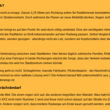
ch?
icht zu knapp. Ganze 3,25 Meter pro Richtung sollen für Radfahrende bereitstehen. 
 im Straßenverkehr. Doch während die Planer an neue Mobilität denken, fragen sic
r bringt es auf den Punkt: Ihr seid doch völlig verblödet. Eine der wichtigsten Ve
amit die Radfahrer zu fünft nebeneinander auf den Radweg passen. Selbst Vergleic
in, werden gezogen - allerdings nicht als Lob, sondern als Kopfschütteln über de
 Verbindung zwischen zwei Stadtteilen. Hier fahren täglich zahlreiche Pendler, Re
f je eine Fahrspur in beide Richtungen wächst die Sorge, dass der Verkehr kollabi
ckstau bis weit ins Stadtzentrum ziehen könnte.
erung geht es nicht. Schlaglöcher, marode Fahrbahn, Flickenteppich - der Abschnitt h
rechnet so eine radikale Lösung sein? Die Antwort darauf fällt unterschiedlich aus
erwegs ist.
prächsbedarf
nte Bild: Die einen regen sich auf, die anderen begrüßen den Wandel. Was habt ih
e KFZ nicht mehr Nummer 1 sind und freue mich schon darauf, auf der Straße ins 
rin. Andere sorgen sich, dass breitere Radwege am Ende kaum genutzt werden, wä