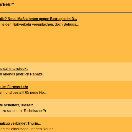
erkehr"
lle? Neue Maßnahmen gegen Betrug beim D...
llte den Nahverkehr vereinfachen, doch Betrugs...
as dahintersteckt
m abends plötzlich Rabatte...
ne im Fernverkehr
ehr und bestellt 65 neue Ho...
 scheitert, Dieselz...
 zu scheitern. Technische Pr...
lzug verbindet Thürin...
an mit einer bedeutenden Neuer...