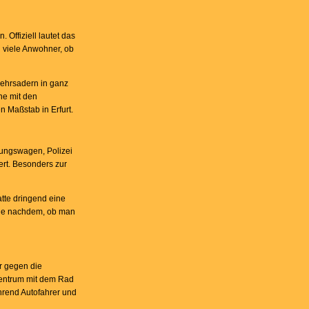
Offiziell lautet das
h viele Anwohner, ob
rkehrsadern in ganz
he mit den
n Maßstab in Erfurt.
ttungswagen, Polizei
ert. Besonders zur
atte dringend eine
, je nachdem, ob man
r gegen die
Zentrum mit dem Rad
hrend Autofahrer und