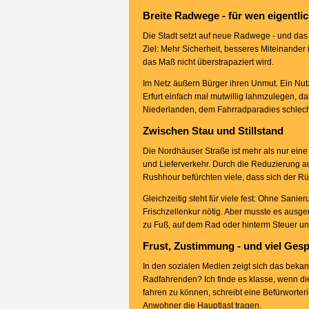
Breite Radwege - für wen eigentli
Die Stadt setzt auf neue Radwege - und das n
Ziel: Mehr Sicherheit, besseres Miteinander
das Maß nicht überstrapaziert wird.
Im Netz äußern Bürger ihren Unmut. Ein Nutze
Erfurt einfach mal mutwillig lahmzulegen, d
Niederlanden, dem Fahrradparadies schlechth
Zwischen Stau und Stillstand
Die Nordhäuser Straße ist mehr als nur eine
und Lieferverkehr. Durch die Reduzierung au
Rushhour befürchten viele, dass sich der Rü
Gleichzeitig steht für viele fest: Ohne Sani
Frischzellenkur nötig. Aber musste es ausge
zu Fuß, auf dem Rad oder hinterm Steuer unt
Frust, Zustimmung - und viel Ges
In den sozialen Medien zeigt sich das bekan
Radfahrenden? Ich finde es klasse, wenn di
fahren zu können, schreibt eine Befürworte
Anwohner die Hauptlast tragen.