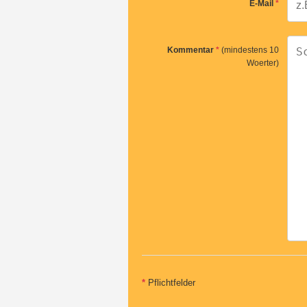
E-Mail
*
Kommentar
*
(mindestens 10
Woerter)
*
Pflichtfelder