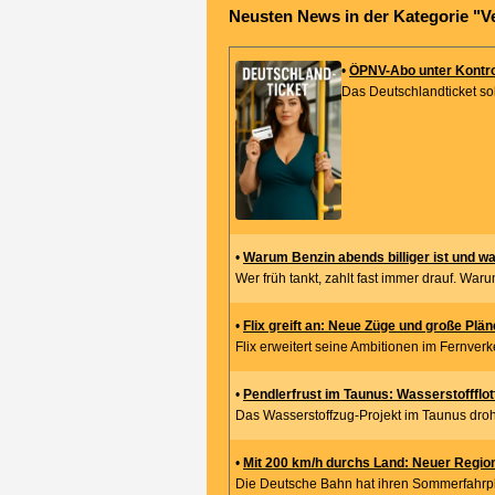
Neusten News in der Kategorie "V
•
ÖPNV-Abo unter Kontro
Das Deutschlandticket so
•
Warum Benzin abends billiger ist und w
Wer früh tankt, zahlt fast immer drauf. Waru
•
Flix greift an: Neue Züge und große Plä
Flix erweitert seine Ambitionen im Fernverk
•
Pendlerfrust im Taunus: Wasserstoffflotte
Das Wasserstoffzug-Projekt im Taunus droht
•
Mit 200 km/h durchs Land: Neuer Regiona
Die Deutsche Bahn hat ihren Sommerfahrpl