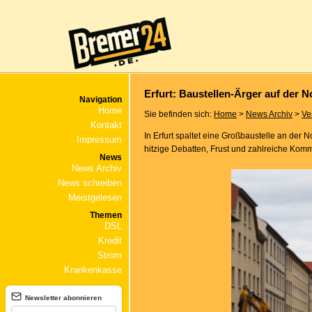
Erfurt: Baustellen-Ärger auf der N
Navigation
Home
Sie befinden sich:
Home
>
News Archiv
>
Ve
Kontakt
In Erfurt spaltet eine Großbaustelle an de
Impressum
hitzige Debatten, Frust und zahlreiche Kom
News
News Archiv
News schreiben
Meistgelesen
Themen
DSL
Kredit
Strom
Krankenkasse
Newsletter abonnieren