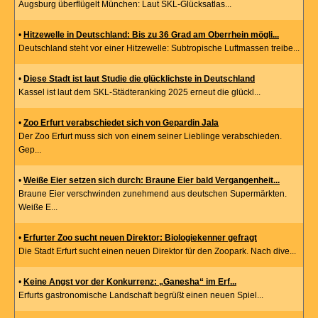
Augsburg überflügelt München: Laut SKL-Glücksatlas...
•
Hitzewelle in Deutschland: Bis zu 36 Grad am Oberrhein mögli...
Deutschland steht vor einer Hitzewelle: Subtropische Luftmassen treibe...
•
Diese Stadt ist laut Studie die glücklichste in Deutschland
Kassel ist laut dem SKL-Städteranking 2025 erneut die glückl...
•
Zoo Erfurt verabschiedet sich von Gepardin Jala
Der Zoo Erfurt muss sich von einem seiner Lieblinge verabschieden.
Gep...
•
Weiße Eier setzen sich durch: Braune Eier bald Vergangenheit...
Braune Eier verschwinden zunehmend aus deutschen Supermärkten.
Weiße E...
•
Erfurter Zoo sucht neuen Direktor: Biologiekenner gefragt
Die Stadt Erfurt sucht einen neuen Direktor für den Zoopark. Nach dive...
•
Keine Angst vor der Konkurrenz: „Ganesha“ im Erf...
Erfurts gastronomische Landschaft begrüßt einen neuen Spiel...