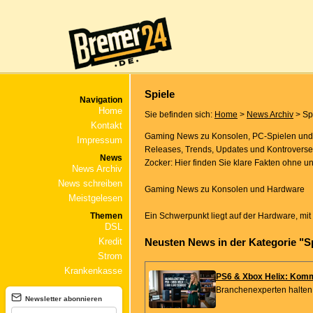
Spiele
Navigation
Home
Sie befinden sich:
Home
>
News Archiv
> Sp
Kontakt
Gaming News zu Konsolen, PC-Spielen und d
Impressum
Releases, Trends, Updates und Kontroversen
News
Zocker: Hier finden Sie klare Fakten ohne 
News Archiv
News schreiben
Gaming News zu Konsolen und Hardware
Meistgelesen
Themen
Ein Schwerpunkt liegt auf der Hardware, mit
DSL
Kredit
Neusten News in der Kategorie "S
Strom
Krankenkasse
PS6 & Xbox Helix: Komm
Branchenexperten halten v
Newsletter abonnieren