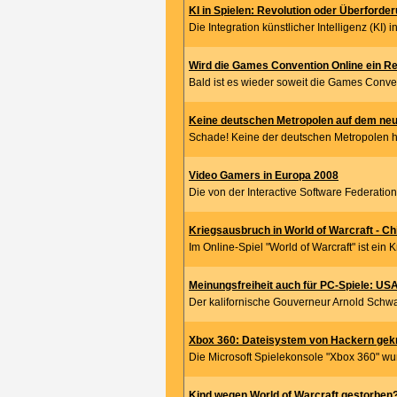
KI in Spielen: Revolution oder Überforde
Die Integration künstlicher Intelligenz (KI) i
Wird die Games Convention Online ein Rei
Bald ist es wieder soweit die Games Conven
Keine deutschen Metropolen auf dem ne
Schade! Keine der deutschen Metropolen h
Video Gamers in Europa 2008
Die von der Interactive Software Federation 
Kriegsausbruch in World of Warcraft - Chi
Im Online-Spiel "World of Warcraft" ist ein 
Meinungsfreiheit auch für PC-Spiele: USA
Der kalifornische Gouverneur Arnold Schwa
Xbox 360: Dateisystem von Hackern gekna
Die Microsoft Spielekonsole "Xbox 360" wu
Kind wegen World of Warcraft gestorben? 