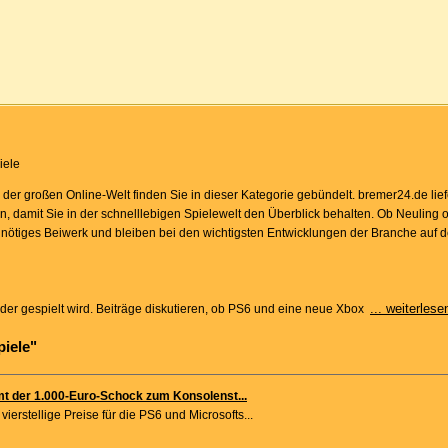
iele
er großen Online-Welt finden Sie in dieser Kategorie gebündelt. bremer24.de lie
, damit Sie in der schnelllebigen Spielewelt den Überblick behalten. Ob Neuling 
unnötiges Beiwerk und bleiben bei den wichtigsten Entwicklungen der Branche auf
... weiterlese
 der gespielt wird. Beiträge diskutieren, ob PS6 und eine neue Xbox
piele"
t der 1.000-Euro-Schock zum Konsolenst...
ierstellige Preise für die PS6 und Microsofts...