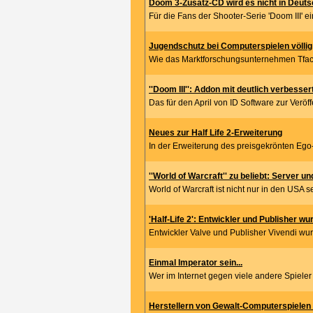
Doom 3-Zusatz-CD wird es nicht in Deut
Für die Fans der Shooter-Serie 'Doom III' ei
Jugendschutz bei Computerspielen völlig
Wie das Marktforschungsunternehmen Tfacto
''Doom III'': Addon mit deutlich verbesser
Das für den April von ID Software zur Veröf
Neues zur Half Life 2-Erweiterung
In der Erweiterung des preisgekrönten Ego-Sh
''World of Warcraft'' zu beliebt: Server un
World of Warcraft ist nicht nur in den USA s
'Half-Life 2': Entwickler und Publisher wu
Entwickler Valve und Publisher Vivendi wur
Einmal Imperator sein...
Wer im Internet gegen viele andere Spieler a
Herstellern von Gewalt-Computerspielen w