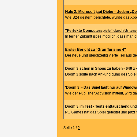
Halo 2: Microsoft jagt Diebe – Jedem „Dow
Wie B24 gestern berichtete, wurde das XboX
''Perfekte Computerspiele'' durch Untersu
In ferner Zukunft ist es möglich, dass man di
Erster Bericht zu ''Gran Turismo 4''
Der neue und gleichzeitig vierte Teil aus der
Doom 3 schon in Shops zu haben - 640 x 4
Doom 3 sollte nach Ankündigung des Spielehe
'Doom 3' - Das Spiel läuft nur auf Windo
Wie der Publisher Activision mitteilt, wird d
Doom 3 im Test - Tests enttäuschend und v
PC Games hat das Spiel getestet und jetzt ha
Seite
1
/
2