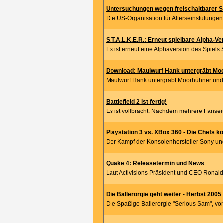
Untersuchungen wegen freischaltbarer Se
Die US-Organisation für Alterseinstufungen 
S.T.A.L.K.E.R.: Erneut spielbare Alpha-Ver
Es ist erneut eine Alphaversion des Spiels S.
Download: Maulwurf Hank untergräbt Moo
Maulwurf Hank untergräbt Moorhühner und 
Battlefield 2 ist fertig!
Es ist vollbracht: Nachdem mehrere Fanseit
Playstation 3 vs. XBox 360 - Die Chefs ko
Der Kampf der Konsolenhersteller Sony und 
Quake 4: Releasetermin und News
Laut Activisions Präsident und CEO Ronald D
Die Ballerorgie geht weiter - Herbst 200
Die Spaßige Ballerorgie "Serious Sam", vo