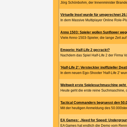
Jörg Schönbohm, der Innenminister Branden
Virtuelle Insel wurde für umgerechnet 26.5
In dem Massive Multiplayer Online Role-Pla
Anno 1503: Spieler wollen Sunflower wegen
Viele Anno-1503-Spieler, die lange Zeit auf
Emporio: Half-Life 2 gecrackt?
Nachdem das Spiel Half-Life 2 der Firma Va
'Half-Life 2': Versteckter inoffizieller De
In dem neuen Ego-Shooter 'Half-Life 2' wurde
Weltweit erste Spielesuchmaschine geht 
Heute geht die erste reine Suchmaschine, di
Tactical Commanders begruesst den 50.
Mit der heutigen Anmeldung des 50.000sten
EA Games: „Need for Speed: Undergroun
EA Games hat endlich die Demo vom Rennsp