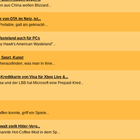
en aus China wollen Blizzard...
von GTA im Netz, ist...
rtable, galt als geknackt-...
asteland auch für PCs
ny Hawk's American Wasteland"...
 Sport, Kunst
herausfinden, was man in ihne...
Kreditkarte von Visa für Xbox Live &...
sa und der LBB hat Microsoft eine Prepaid-Kred...
en konnte, griff ein Spiele...
t stellt Hitler-Verg...
annte Hot-Coffee-Mod in dem Sp...