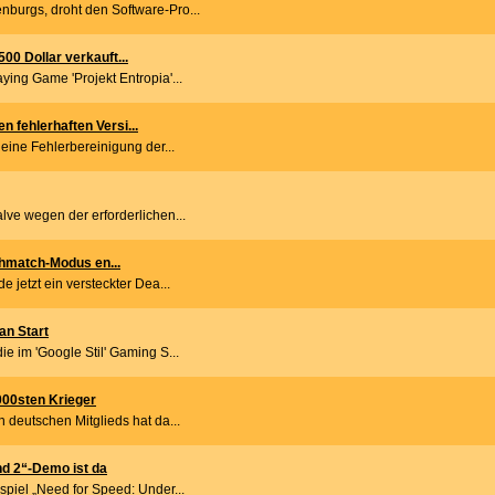
burgs, droht den Software-Pro...
00 Dollar verkauft...
ying Game 'Projekt Entropia'...
 fehlerhaften Versi...
 eine Fehlerbereinigung der...
lve wegen der erforderlichen...
athmatch-Modus en...
 jetzt ein versteckter Dea...
an Start
e im 'Google Stil' Gaming S...
000sten Krieger
 deutschen Mitglieds hat da...
d 2“-Demo ist da
iel „Need for Speed: Under...