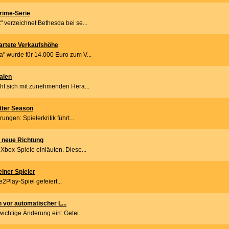
Prime-Serie
 verzeichnet Bethesda bei se...
artete Verkaufshöhe
" wurde für 14.000 Euro zum V...
valen
eht sich mit zunehmenden Hera...
itter Season
ngen: Spielerkritik führt...
s neue Richtung
Xbox-Spiele einläuten. Diese...
einer Spieler
e2Play-Spiel gefeiert...
 vor automatischer L...
ichtige Änderung ein: Getei...