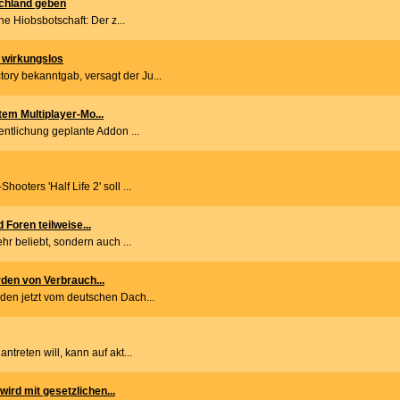
schland geben
ne Hiobsbotschaft: Der z...
 wirkungslos
ry bekanntgab, versagt der Ju...
tem Multiplayer-Mo...
fentlichung geplante Addon ...
ooters 'Half Life 2' soll ...
d Foren teilweise...
ehr beliebt, sondern auch ...
rden von Verbrauch...
den jetzt vom deutschen Dach...
ntreten will, kann auf akt...
ird mit gesetzlichen...