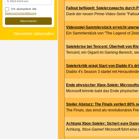
Fallout beflügelt: Spielerzuwachs durch 
Ich akzeptiere die
Datenschutzerklärung
.
Dank der neuen Prime-Video-Serie "Fallout"
Abonnieren
Videospiel-Sammlerstück erreicht unerw
Ein Sammlerstück von "The Legend of Zelda
Newsletter abbestellen
Spielekrise bei Tencent: Überholt von Ri
Tencent, ein Gigant im Gaming-Bereich, si
Spielerkritik prägt Start von Diablo 4's dr
Diablo 4's Season 3 startet mit Herausforderu
Ende physischer Xbox-Spiele: Microsoft
Microsoft könnte bald das Ende physischer 
Steiler Absturz: The Finals verliert 80% s
The Finals, das einst als revolutionäres Fre
Achtung Xbox-Spieler: Sichert eure Daten
Achtung, Xbox-Gamer! Microsoft führt eine w