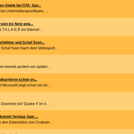
x-Spiele bei GTA: San...
bei Unterhaltungssoftware, ...
sion ins Netz gela...
T.A.L.K.E.R ins Internet ...
rhühner und Schaf Sven...
Schaf Sven Nach dem Volkssport...
en bereits gestern am späten...
nkurrieren schon vo...
Microsoft zeigt schon vor de...
oornink soll 'Quake 4' im 4...
5 kommt Serious Sam ...
n den Entwicklern von Croteam...