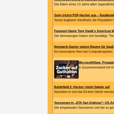
Die Eltern eines 13 Jahre alten Jugendlich
Sony trickst PSP-Hacker aus – Raubkopie 
Sonys tragbarer Handheld, die Playstation Po
Funsport-Game Tony Hawk's American W
Die Vermutungen haben sich bestätigt, "To
Netzwerk-Gamer nutzen Räume für Spaß,
Ein besonderer Reiz bei Computerspielen: 
Microsoft/Xbox: Prepaid-
In Zusammenarbeit mit Vi
Battlefield 2: Hacker rüstet Spieler auf
Nachdem er sich bei EA kein Gehör verschaff
Sexszenen in „GTA San Andreas“: US-Anwal
Die eingebauten Sexszenen und die so gen