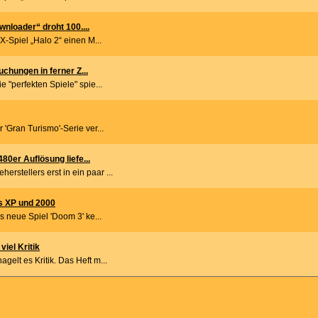
nloader“ droht 100....
-Spiel „Halo 2“ einen M...
chungen in ferner Z...
e "perfekten Spiele" spie...
 'Gran Turismo'-Serie ver...
80er Auflösung liefe...
rstellers erst in ein paar ...
ws XP und 2000
as neue Spiel 'Doom 3' ke...
iel Kritik
gelt es Kritik. Das Heft m...