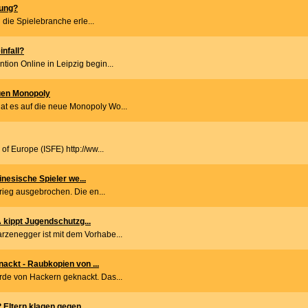
rung?
n die Spielebranche erle...
nfall?
tion Online in Leipzig begin...
uen Monopoly
at es auf die neue Monopoly Wo...
of Europe (ISFE) http://ww...
nesische Spieler we...
Krieg ausgebrochen. Die en...
 kippt Jugendschutzg...
rzenegger ist mit dem Vorhabe...
ckt - Raubkopien von ...
rde von Hackern geknackt. Das...
Eltern klagen gegen ...