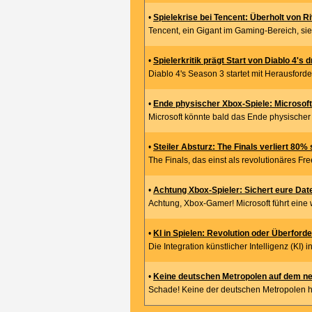
•
Spielekrise bei Tencent: Überholt von R
Tencent, ein Gigant im Gaming-Bereich, si
•
Spielerkritik prägt Start von Diablo 4's 
Diablo 4's Season 3 startet mit Herausforderu
•
Ende physischer Xbox-Spiele: Microsof
Microsoft könnte bald das Ende physischer 
•
Steiler Absturz: The Finals verliert 80% 
The Finals, das einst als revolutionäres Fre
•
Achtung Xbox-Spieler: Sichert eure Date
Achtung, Xbox-Gamer! Microsoft führt eine w
•
KI in Spielen: Revolution oder Überford
Die Integration künstlicher Intelligenz (KI) i
•
Keine deutschen Metropolen auf dem n
Schade! Keine der deutschen Metropolen h