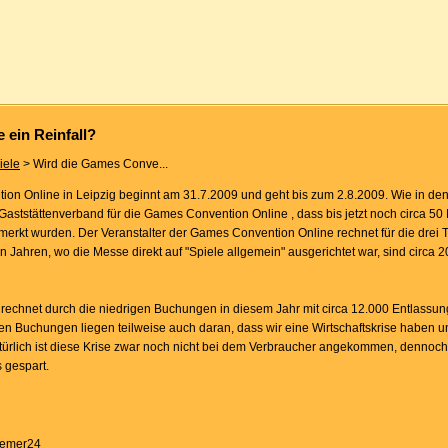
 ein Reinfall?
iele
> Wird die Games Conve...
tion Online in Leipzig beginnt am 31.7.2009 und geht bis zum 2.8.2009. Wie in d
aststättenverband für die Games Convention Online , dass bis jetzt noch circa 50
erkt wurden. Der Veranstalter der Games Convention Online rechnet für die drei T
Jahren, wo die Messe direkt auf "Spiele allgemein" ausgerichtet war, sind circa 
 rechnet durch die niedrigen Buchungen in diesem Jahr mit circa 12.000 Entlassu
en Buchungen liegen teilweise auch daran, dass wir eine Wirtschaftskrise haben u
ürlich ist diese Krise zwar noch nicht bei dem Verbraucher angekommen, dennoch
 gespart.
Bremer24