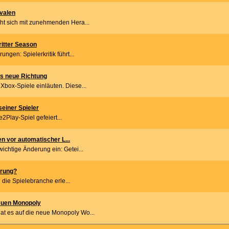
ivalen
eht sich mit zunehmenden Hera...
dritter Season
ngen: Spielerkritik führt...
ts neue Richtung
Xbox-Spiele einläuten. Diese...
seiner Spieler
e2Play-Spiel gefeiert...
n vor automatischer L...
ichtige Änderung ein: Getei...
erung?
n die Spielebranche erle...
euen Monopoly
at es auf die neue Monopoly Wo...