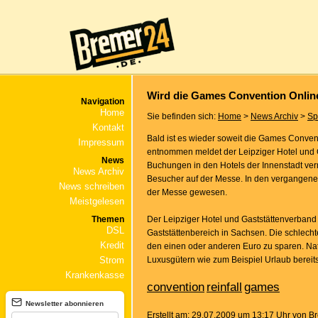
Wird die Games Convention Online
Navigation
Home
Sie befinden sich:
Home
>
News Archiv
>
Sp
Kontakt
Bald ist es wieder soweit die Games Conven
Impressum
entnommen meldet der Leipziger Hotel und G
News
Buchungen in den Hotels der Innenstadt verm
News Archiv
Besucher auf der Messe. In den vergangenen 
News schreiben
der Messe gewesen.
Meistgelesen
Themen
Der Leipziger Hotel und Gaststättenverband
DSL
Gaststättenbereich in Sachsen. Die schlecht
Kredit
den einen oder anderen Euro zu sparen. Nat
Strom
Luxusgütern wie zum Beispiel Urlaub bereits
Krankenkasse
convention
reinfall
games
Newsletter abonnieren
Erstellt am: 29.07.2009 um 13:17 Uhr von 