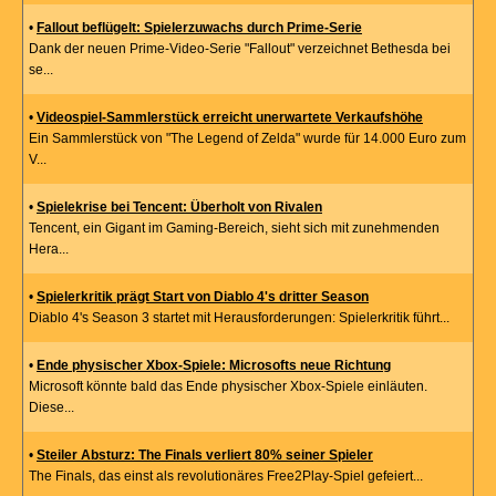
•
Fallout beflügelt: Spielerzuwachs durch Prime-Serie
Dank der neuen Prime-Video-Serie "Fallout" verzeichnet Bethesda bei
se...
•
Videospiel-Sammlerstück erreicht unerwartete Verkaufshöhe
Ein Sammlerstück von "The Legend of Zelda" wurde für 14.000 Euro zum
V...
•
Spielekrise bei Tencent: Überholt von Rivalen
Tencent, ein Gigant im Gaming-Bereich, sieht sich mit zunehmenden
Hera...
•
Spielerkritik prägt Start von Diablo 4's dritter Season
Diablo 4's Season 3 startet mit Herausforderungen: Spielerkritik führt...
•
Ende physischer Xbox-Spiele: Microsofts neue Richtung
Microsoft könnte bald das Ende physischer Xbox-Spiele einläuten.
Diese...
•
Steiler Absturz: The Finals verliert 80% seiner Spieler
The Finals, das einst als revolutionäres Free2Play-Spiel gefeiert...