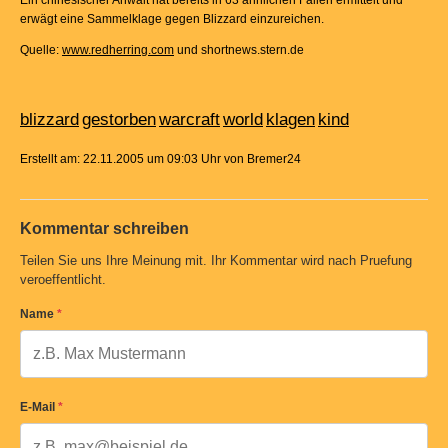
Ein chinesischer Anwalt hat bereits in 63 ähnlichen Fällen ermittelt und
erwägt eine Sammelklage gegen Blizzard einzureichen.
Quelle:
www.redherring.com
und shortnews.stern.de
blizzard
gestorben
warcraft
world
klagen
kind
Erstellt am: 22.11.2005 um 09:03 Uhr von Bremer24
Kommentar schreiben
Teilen Sie uns Ihre Meinung mit. Ihr Kommentar wird nach Pruefung
veroeffentlicht.
Name
*
E-Mail
*