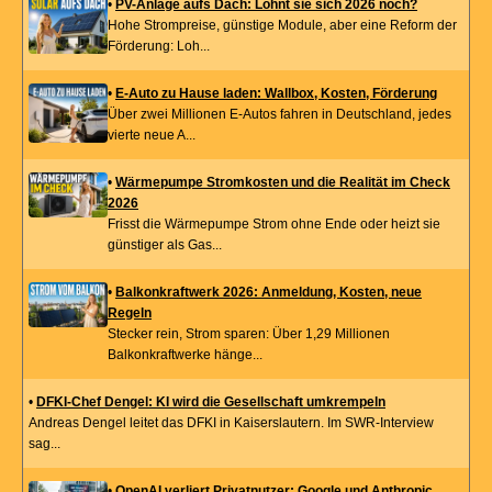
•
PV-Anlage aufs Dach: Lohnt sie sich 2026 noch?
Hohe Strompreise, günstige Module, aber eine Reform der
Förderung: Loh...
•
E-Auto zu Hause laden: Wallbox, Kosten, Förderung
Über zwei Millionen E-Autos fahren in Deutschland, jedes
vierte neue A...
•
Wärmepumpe Stromkosten und die Realität im Check
2026
Frisst die Wärmepumpe Strom ohne Ende oder heizt sie
günstiger als Gas...
•
Balkonkraftwerk 2026: Anmeldung, Kosten, neue
Regeln
Stecker rein, Strom sparen: Über 1,29 Millionen
Balkonkraftwerke hänge...
•
DFKI-Chef Dengel: KI wird die Gesellschaft umkrempeln
Andreas Dengel leitet das DFKI in Kaiserslautern. Im SWR-Interview
sag...
•
OpenAI verliert Privatnutzer: Google und Anthropic