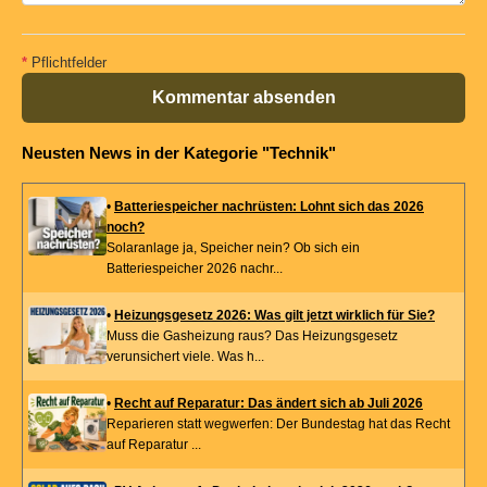
*
Pflichtfelder
Kommentar absenden
Neusten News in der Kategorie "Technik"
•
Batteriespeicher nachrüsten: Lohnt sich das 2026
noch?
Solaranlage ja, Speicher nein? Ob sich ein
Batteriespeicher 2026 nachr...
•
Heizungsgesetz 2026: Was gilt jetzt wirklich für Sie?
Muss die Gasheizung raus? Das Heizungsgesetz
verunsichert viele. Was h...
•
Recht auf Reparatur: Das ändert sich ab Juli 2026
Reparieren statt wegwerfen: Der Bundestag hat das Recht
auf Reparatur ...