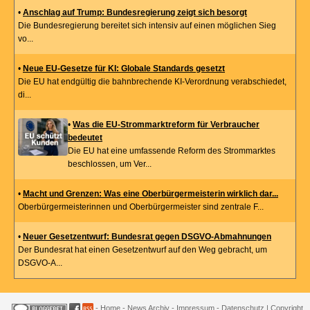
•
Anschlag auf Trump: Bundesregierung zeigt sich besorgt
Die Bundesregierung bereitet sich intensiv auf einen möglichen Sieg
vo...
•
Neue EU-Gesetze für KI: Globale Standards gesetzt
Die EU hat endgültig die bahnbrechende KI-Verordnung verabschiedet,
di...
•
Was die EU-Strommarktreform für Verbraucher
bedeutet
Die EU hat eine umfassende Reform des Strommarktes
beschlossen, um Ver...
•
Macht und Grenzen: Was eine Oberbürgermeisterin wirklich dar...
Oberbürgermeisterinnen und Oberbürgermeister sind zentrale F...
•
Neuer Gesetzentwurf: Bundesrat gegen DSGVO-Abmahnungen
Der Bundesrat hat einen Gesetzentwurf auf den Weg gebracht, um
DSGVO-A...
-
Home
-
News Archiv
-
Impressum
-
Datenschutz
| Copyright