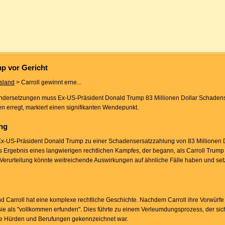
mp vor Gericht
sland
> Carroll gewinnt erne...
nandersetzungen muss Ex-US-Präsident Donald Trump 83 Millionen Dollar Schadens
hen erregt, markiert einen signifikanten Wendepunkt.
ung
Ex-US-Präsident Donald Trump zu einer Schadensersatzzahlung von 83 Millionen Do
t das Ergebnis eines langwierigen rechtlichen Kampfes, der begann, als Carroll Trum
Verurteilung könnte weitreichende Auswirkungen auf ähnliche Fälle haben und setz
Carroll hat eine komplexe rechtliche Geschichte. Nachdem Carroll ihre Vorwürfe 
 sie als "vollkommen erfunden". Dies führte zu einem Verleumdungsprozess, der sic
che Hürden und Berufungen gekennzeichnet war.