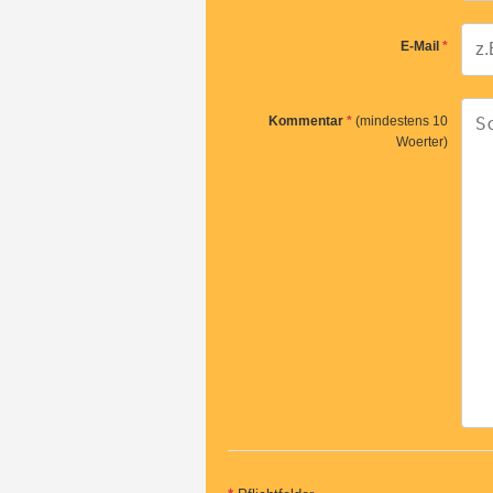
E-Mail
*
Kommentar
*
(mindestens 10
Woerter)