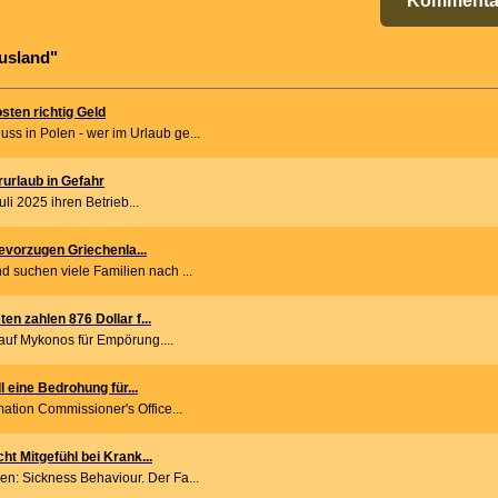
Kommenta
usland"
ten richtig Geld
s in Polen - wer im Urlaub ge...
rurlaub in Gefahr
Juli 2025 ihren Betrieb...
bevorzugen Griechenla...
 suchen viele Familien nach ...
n zahlen 876 Dollar f...
t auf Mykonos für Empörung....
l eine Bedrohung für...
mation Commissioner's Office...
t Mitgefühl bei Krank...
n: Sickness Behaviour. Der Fa...