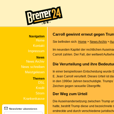
Carroll gewinnt erneut gegen Tru
Navigation
Home
Sie befinden sich:
Home
>
News Archiv
>
Au
Kontakt
Im neuesten Kapitel der rechtlichen Ausei
Impressum
Carroll zahlen. Der Fall, der weltweit Aufse
News
News Archiv
Die Verurteilung und ihre Bedeut
News schreiben
In einer beispiellosen Entscheidung wurde 
Meistgelesen
E. Jean Carroll verurteilt. Dieses Urteil is
Themen
in den 1990er Jahren beschuldigte. Trumps 
DSL
Zeichen gegen sexuelle Übergriffe.
Kredit
Strom
Der Weg zum Urteil
Krankenkasse
Die Auseinandersetzung zwischen Trump und 
hatte, bestritt Trump diese und bezeichnete
Newsletter abonnieren
erstreckte und durch verschiedene juristis