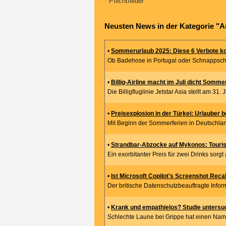
*
Pflichtfelder
Neusten News in der Kategorie "A
•
Sommerurlaub 2025: Diese 6 Verbote kos
Ob Badehose in Portugal oder Schnappschus
•
Billig-Airline macht im Juli dicht Somme
Die Billigfluglinie Jetstar Asia stellt am 31. 
•
Preisexplosion in der Türkei: Urlauber 
Mit Beginn der Sommerferien in Deutschland
•
Strandbar-Abzocke auf Mykonos: Touriste
Ein exorbitanter Preis für zwei Drinks sorg
•
Ist Microsoft Copilot's Screenshot Recal
Der britische Datenschutzbeauftragte Infor
•
Krank und empathielos? Studie untersuch
Schlechte Laune bei Grippe hat einen Name