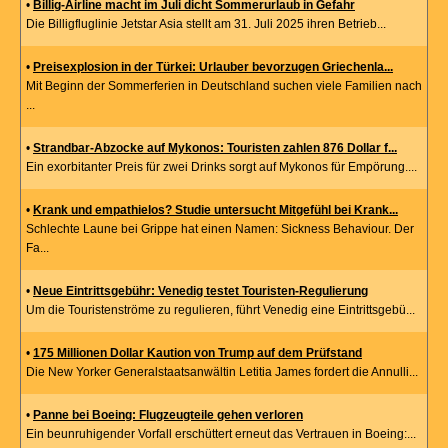
•
Billig-Airline macht im Juli dicht Sommerurlaub in Gefahr
Die Billigfluglinie Jetstar Asia stellt am 31. Juli 2025 ihren Betrieb...
•
Preisexplosion in der Türkei: Urlauber bevorzugen Griechenla...
Mit Beginn der Sommerferien in Deutschland suchen viele Familien nach
...
•
Strandbar-Abzocke auf Mykonos: Touristen zahlen 876 Dollar f...
Ein exorbitanter Preis für zwei Drinks sorgt auf Mykonos für Empörung....
•
Krank und empathielos? Studie untersucht Mitgefühl bei Krank...
Schlechte Laune bei Grippe hat einen Namen: Sickness Behaviour. Der
Fa...
•
Neue Eintrittsgebühr: Venedig testet Touristen-Regulierung
Um die Touristenströme zu regulieren, führt Venedig eine Eintrittsgebü...
•
175 Millionen Dollar Kaution von Trump auf dem Prüfstand
Die New Yorker Generalstaatsanwältin Letitia James fordert die Annulli...
•
Panne bei Boeing: Flugzeugteile gehen verloren
Ein beunruhigender Vorfall erschüttert erneut das Vertrauen in Boeing:...