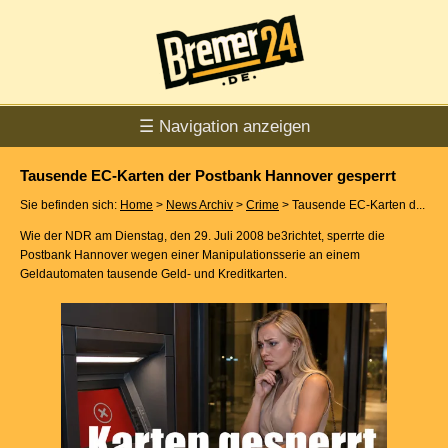
☰ Navigation anzeigen
Tausende EC-Karten der Postbank Hannover gesperrt
Sie befinden sich:
Home
>
News Archiv
>
Crime
> Tausende EC-Karten d...
Wie der NDR am Dienstag, den 29. Juli 2008 be3richtet, sperrte die
Postbank Hannover wegen einer Manipulationsserie an einem
Geldautomaten tausende Geld- und Kreditkarten.