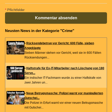
*
Pflichtfelder
Kommentar absenden
Neusten News in der Kategorie "Crime"
•
Rücksendebetrug vor Gericht: 600 Fälle, sieben
Angeklagte
Sieben Männer stehen vor Gericht, weil sie in 600 Fällen
Rücksendungen...
•
Haftstrafe für Ex-IT-Mitarbeiter nach Löschung von 180
Serve...
Ein indischer IT-Fachmann wurde zu einer Haftstrafe von
zwei Jahren un...
•
Neue Betrugsmasche: Polizei warnt vor manipulierten
Gutschei...
Die Polizei in Erfurt warnt vor einer neuen Betrugsmasche
mit Gutschei...