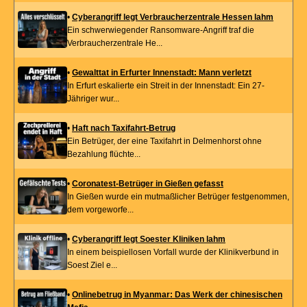
•
Cyberangriff legt Verbraucherzentrale Hessen lahm
Ein schwerwiegender Ransomware-Angriff traf die
Verbraucherzentrale He...
•
Gewalttat in Erfurter Innenstadt: Mann verletzt
In Erfurt eskalierte ein Streit in der Innenstadt: Ein 27-
Jähriger wur...
•
Haft nach Taxifahrt-Betrug
Ein Betrüger, der eine Taxifahrt in Delmenhorst ohne
Bezahlung flüchte...
•
Coronatest-Betrüger in Gießen gefasst
In Gießen wurde ein mutmaßlicher Betrüger festgenommen,
dem vorgeworfe...
•
Cyberangriff legt Soester Kliniken lahm
In einem beispiellosen Vorfall wurde der Klinikverbund in
Soest Ziel e...
•
Onlinebetrug in Myanmar: Das Werk der chinesischen