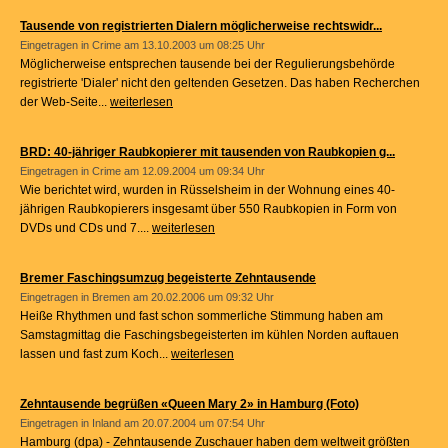
Tausende von registrierten Dialern möglicherweise rechtswidr...
Eingetragen in
Crime
am 13.10.2003 um 08:25 Uhr
Möglicherweise entsprechen tausende bei der Regulierungsbehörde
registrierte 'Dialer' nicht den geltenden Gesetzen. Das haben Recherchen
der Web-Seite...
weiterlesen
BRD: 40-jähriger Raubkopierer mit tausenden von Raubkopien g...
Eingetragen in
Crime
am 12.09.2004 um 09:34 Uhr
Wie berichtet wird, wurden in Rüsselsheim in der Wohnung eines 40-
jährigen Raubkopierers insgesamt über 550 Raubkopien in Form von
DVDs und CDs und 7....
weiterlesen
Bremer Faschingsumzug begeisterte Zehntausende
Eingetragen in
Bremen
am 20.02.2006 um 09:32 Uhr
Heiße Rhythmen und fast schon sommerliche Stimmung haben am
Samstagmittag die Faschingsbegeisterten im kühlen Norden auftauen
lassen und fast zum Koch...
weiterlesen
Zehntausende begrüßen «Queen Mary 2» in Hamburg (Foto)
Eingetragen in
Inland
am 20.07.2004 um 07:54 Uhr
Hamburg (dpa) - Zehntausende Zuschauer haben dem weltweit größten