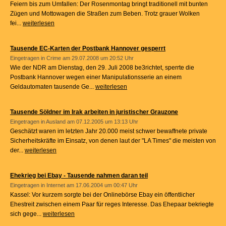
Feiern bis zum Umfallen: Der Rosenmontag bringt traditionell mit bunten
Zügen und Mottowagen die Straßen zum Beben. Trotz grauer Wolken
fei...
weiterlesen
Tausende EC-Karten der Postbank Hannover gesperrt
Eingetragen in
Crime
am 29.07.2008 um 20:52 Uhr
Wie der NDR am Dienstag, den 29. Juli 2008 be3richtet, sperrte die
Postbank Hannover wegen einer Manipulationsserie an einem
Geldautomaten tausende Ge...
weiterlesen
Tausende Söldner im Irak arbeiten in juristischer Grauzone
Eingetragen in
Ausland
am 07.12.2005 um 13:13 Uhr
Geschätzt waren im letzten Jahr 20.000 meist schwer bewaffnete private
Sicherheitskräfte im Einsatz, von denen laut der "LA Times" die meisten von
der...
weiterlesen
Ehekrieg bei Ebay - Tausende nahmen daran teil
Eingetragen in
Internet
am 17.06.2004 um 00:47 Uhr
Kassel: Vor kurzem sorgte bei der Onlinebörse Ebay ein öffentlicher
Ehestreit zwischen einem Paar für reges Interesse. Das Ehepaar bekriegte
sich gege...
weiterlesen