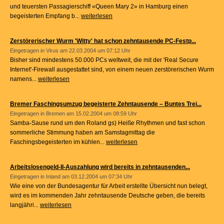
und teuersten Passagierschiff «Queen Mary 2» in Hamburg einen
begeisterten Empfang b...
weiterlesen
Zerstörerischer Wurm 'Witty' hat schon zehntausende PC-Festp...
Eingetragen in
Virus
am 22.03.2004 um 07:12 Uhr
Bisher sind mindestens 50.000 PCs weltweit, die mit der 'Real Secure
Internet'-Firewall ausgestattet sind, von einem neuen zerstörerischen Wurm
namens...
weiterlesen
Bremer Faschingsumzug begeisterte Zehntausende – Buntes Trei...
Eingetragen in
Bremen
am 15.02.2004 um 08:59 Uhr
Samba-Sause rund um den Roland gs) Heiße Rhythmen und fast schon
sommerliche Stimmung haben am Samstagmittag die
Faschingsbegeisterten im kühlen...
weiterlesen
Arbeitslosengeld-II-Auszahlung wird bereits in zehntausenden...
Eingetragen in
Inland
am 03.12.2004 um 07:34 Uhr
Wie eine von der Bundesagentur für Arbeit erstellte Übersicht nun belegt,
wird es im kommenden Jahr zehntausende Deutsche geben, die bereits
langjähri...
weiterlesen