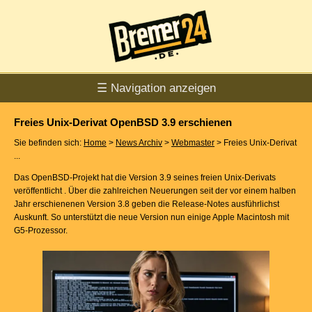
☰ Navigation anzeigen
Freies Unix-Derivat OpenBSD 3.9 erschienen
Sie befinden sich:
Home
>
News Archiv
>
Webmaster
> Freies Unix-Derivat
...
Das OpenBSD-Projekt hat die Version 3.9 seines freien Unix-Derivats
veröffentlicht . Über die zahlreichen Neuerungen seit der vor einem halben
Jahr erschienenen Version 3.8 geben die Release-Notes ausführlichst
Auskunft. So unterstützt die neue Version nun einige Apple Macintosh mit
G5-Prozessor.