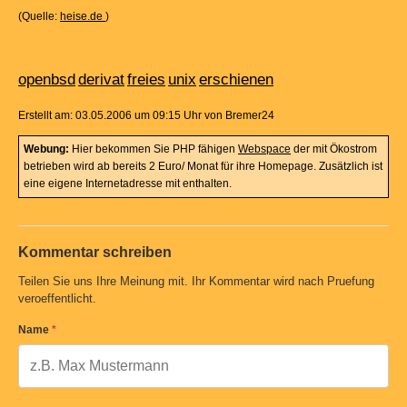
(Quelle:
heise.de
)
openbsd
derivat
freies
unix
erschienen
Erstellt am: 03.05.2006 um 09:15 Uhr von Bremer24
Webung:
Hier bekommen Sie PHP fähigen
Webspace
der mit Ökostrom
betrieben wird ab bereits 2 Euro/ Monat für ihre Homepage. Zusätzlich ist
eine eigene Internetadresse mit enthalten.
Kommentar schreiben
Teilen Sie uns Ihre Meinung mit. Ihr Kommentar wird nach Pruefung
veroeffentlicht.
Name
*