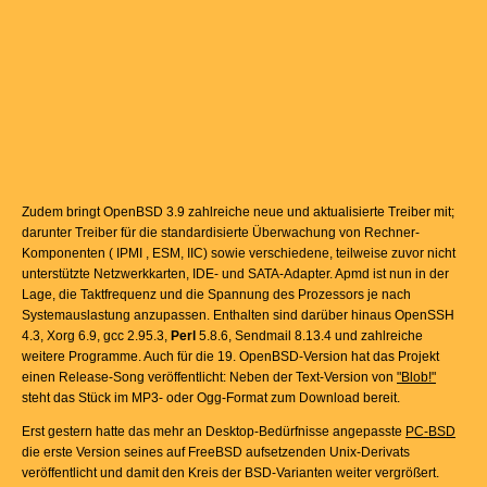
Zudem bringt OpenBSD 3.9 zahlreiche neue und aktualisierte Treiber mit;
darunter Treiber für die standardisierte Überwachung von Rechner-
Komponenten ( IPMI , ESM, IIC) sowie verschiedene, teilweise zuvor nicht
unterstützte Netzwerkkarten, IDE- und SATA-Adapter. Apmd ist nun in der
Lage, die Taktfrequenz und die Spannung des Prozessors je nach
Systemauslastung anzupassen. Enthalten sind darüber hinaus OpenSSH
4.3, Xorg 6.9, gcc 2.95.3,
Perl
5.8.6, Sendmail 8.13.4 und zahlreiche
weitere Programme. Auch für die 19. OpenBSD-Version hat das Projekt
einen Release-Song veröffentlicht: Neben der Text-Version von
"Blob!"
steht das Stück im MP3- oder Ogg-Format zum Download bereit.
Erst gestern hatte das mehr an Desktop-Bedürfnisse angepasste
PC-BSD
die erste Version seines auf FreeBSD aufsetzenden Unix-Derivats
veröffentlicht und damit den Kreis der BSD-Varianten weiter vergrößert.