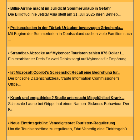
•
Billig-Airline macht im Juli dicht Sommerurlaub in Gefahr
Die Billigfluglinie Jetstar Asia stellt am 31. Juli 2025 ihren Betrieb...
•
Preisexplosion in der Türkei: Urlauber bevorzugen Griechenla...
Mit Beginn der Sommerferien in Deutschland suchen viele Familien nach
...
•
Strandbar-Abzocke auf Mykonos: Touristen zahlen 876 Dollar f...
Ein exorbitanter Preis für zwei Drinks sorgt auf Mykonos für Empörung....
•
Ist Microsoft Copilot's Screenshot Recall eine Bedrohung für...
Der britische Datenschutzbeauftragte Information Commissioner's
Office...
•
Krank und empathielos? Studie untersucht Mitgefühl bei Krank...
Schlechte Laune bei Grippe hat einen Namen: Sickness Behaviour. Der
Fa...
•
Neue Eintrittsgebühr: Venedig testet Touristen-Regulierung
Um die Touristenströme zu regulieren, führt Venedig eine Eintrittsgebü...