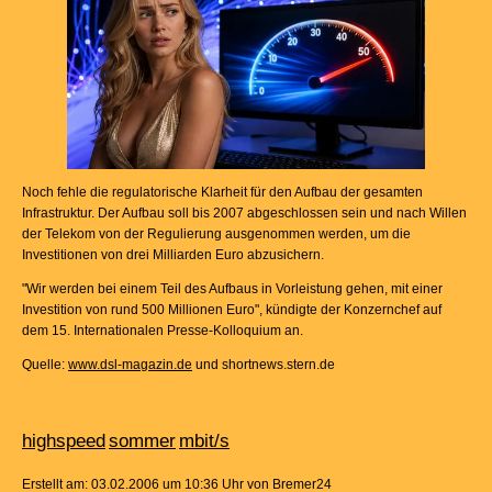
Noch fehle die regulatorische Klarheit für den Aufbau der gesamten
Infrastruktur. Der Aufbau soll bis 2007 abgeschlossen sein und nach Willen
der Telekom von der Regulierung ausgenommen werden, um die
Investitionen von drei Milliarden Euro abzusichern.
"Wir werden bei einem Teil des Aufbaus in Vorleistung gehen, mit einer
Investition von rund 500 Millionen Euro", kündigte der Konzernchef auf
dem 15. Internationalen Presse-Kolloquium an.
Quelle:
www.dsl-magazin.de
und shortnews.stern.de
highspeed
sommer
mbit/s
Erstellt am: 03.02.2006 um 10:36 Uhr von Bremer24