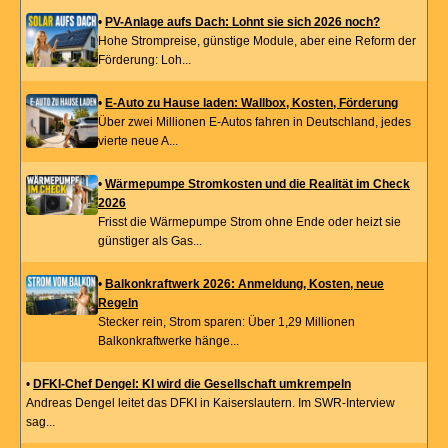
•
PV-Anlage aufs Dach: Lohnt sie sich 2026 noch?
Hohe Strompreise, günstige Module, aber eine Reform der
Förderung: Loh...
•
E-Auto zu Hause laden: Wallbox, Kosten, Förderung
Über zwei Millionen E-Autos fahren in Deutschland, jedes
vierte neue A...
•
Wärmepumpe Stromkosten und die Realität im Check
2026
Frisst die Wärmepumpe Strom ohne Ende oder heizt sie
günstiger als Gas...
•
Balkonkraftwerk 2026: Anmeldung, Kosten, neue
Regeln
Stecker rein, Strom sparen: Über 1,29 Millionen
Balkonkraftwerke hänge...
•
DFKI-Chef Dengel: KI wird die Gesellschaft umkrempeln
Andreas Dengel leitet das DFKI in Kaiserslautern. Im SWR-Interview
sag...