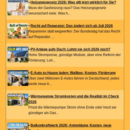
•
Heizungsgesetz 2026: Was gilt jetzt wirklich für Sie?
Muss die Gasheizung raus? Das Heizungsgesetz
verunsichert viele. Was h...
•
Recht auf Reparatur: Das ändert sich ab Juli 2026
Reparieren statt wegwerfen: Der Bundestag hat das Recht
auf Reparatur ...
•
PV-Anlage aufs Dach: Lohnt sie sich 2026 noch?
Hohe Strompreise, günstige Module, aber eine Reform der
Förderung: Loh...
•
E-Auto zu Hause laden: Wallbox, Kosten, Förderung
Über zwei Millionen E-Autos fahren in Deutschland, jedes
vierte neue A...
•
Wärmepumpe Stromkosten und die Realität im Check
2026
Frisst die Wärmepumpe Strom ohne Ende oder heizt sie
günstiger als Gas...
•
Balkonkraftwerk 2026: Anmeldung, Kosten, neue